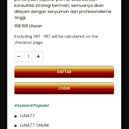
konsultasi strategi bermain, semuanya akan
dilayani dengan senyuman dan profesionalisme
tinggi.
168.168 Ulasan
Excluding VAT : VAT will be calculated on the
checkout page
-
+
DAFTAR
LOGIN
Keyword Populer
LUNA77
LUNA77 ONLINE