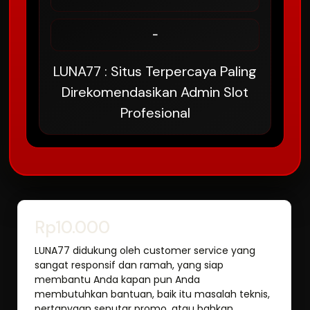
-
LUNA77 : Situs Terpercaya Paling
Direkomendasikan Admin Slot
Profesional
Rp10.000
LUNA77 didukung oleh customer service yang
sangat responsif dan ramah, yang siap
membantu Anda kapan pun Anda
membutuhkan bantuan, baik itu masalah teknis,
pertanyaan seputar promo, atau bahkan