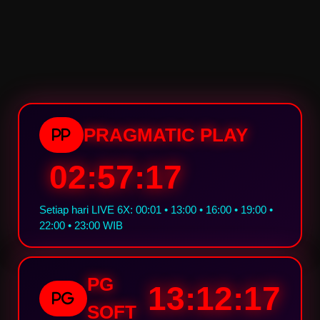
“
potongan.
Saya sudah ajak seluruh
LUNA77 punya sistem anti-
keluarga main di sini, semuanya
lag yang bikin permainan mulus
puas.
walau sinyal pas-pasan. Saya
main dari HP dengan kuota
terbatas, tapi tetap lancar
tanpa buffering. Ini keunggulan
yang jarang dimiliki situs lain.
PRAGMATIC PLAY
PP
02:57:16
Setiap hari LIVE 6X: 00:01 • 13:00 • 16:00 • 19:00 •
22:00 • 23:00 WIB
PG
13:12:16
PG
SOFT