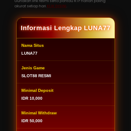
Gunakan link resmi serta pantau RTP harian paling
akurat setiap hari.
KLIK DISINI
.
Informasi Lengkap LUNA77
Nama Situs
LUNA77
Jenis Game
SLOT88 RESMI
Minimal Deposit
IDR 10,000
Minimal Withdraw
IDR 50,000