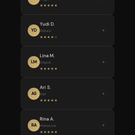
di LUNA77 bikin saya terkejut.
★★★★★
Proses registrasi cuma 2 menit,
langsung dapet bonus
“
Yudi D.
welcome yang bikin modal
Saya sering ganti situs slot
+
YD
Bekasi
awal saya membesar. Dalam
karena kebanyakan tipu-tipu.
★★★★☆
seminggu, saya berhasil narik
Tapi LUNA77 bikin saya betah
untung bersih hampir 2 kali
karena transparansi RTP-nya
“
lipat.
Lina M.
jelas terlihat. Kalah pun tetap
Yang bikin saya kagum dari
+
LM
Depok
dapet cashback mingguan
LUNA77 adalah fitur live RTP-
★★★★★
yang cukup lumayan buat ganti
nya. Saya bisa pantau
rugi.
persentase kemenangan di
“
Ari S.
setiap game secara real-time.
Awalnya ragu karena banyak
+
AS
Bali
Ini sangat membantu saya
situs abal-abal. Tapi setelah
★★★★★
memilih jam dan game yang
melihat langsung kredibilitas
tepat buat bermain.
LUNA77 di forum-forum
“
Rina A.
komunitas, saya mencoba
Saya suka bermain di
+
RA
Makassar
daftar. Ternyata semua
LUNA77 karena pilihan provider
★★★★★
testimoni itu benar adanya.