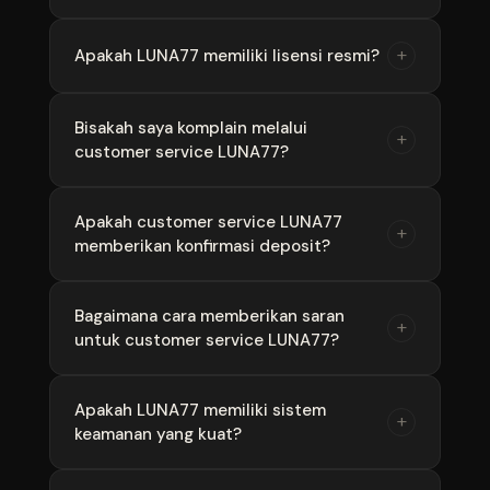
LUNA77 adalah situs slot online terpercaya
+
Apakah LUNA77 memiliki lisensi resmi?
yang telah beroperasi bertahun-tahun dan
direkomendasikan oleh para admin slot
Ya, LUNA77 memiliki lisensi resmi dari lembaga
Bisakah saya komplain melalui
profesional karena konsistensi kemenangan
+
customer service LUNA77?
perjudian internasional dan diawasi secara
dan pelayanan terbaiknya.
ketat untuk memastikan semua permainan
berjalan adil dan transparan.
Tentu, LUNA77 sangat terbuka terhadap kritik
Apakah customer service LUNA77
+
memberikan konfirmasi deposit?
dan saran, dan akan menangani setiap
komplain dengan serius dan profesional.
Ya, customer service LUNA77 siap
Bagaimana cara memberikan saran
+
untuk customer service LUNA77?
mengkonfirmasi deposit Anda jika belum
masuk secara otomatis.
Anda bisa memberikan saran melalui formulir
Apakah LUNA77 memiliki sistem
+
keamanan yang kuat?
di situs atau langsung melalui live chat, dan
semua saran akan dihargai.