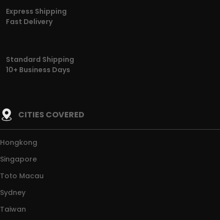
Express Shipping
Fast Delivery
Standard Shipping
10+ Business Days
CITIES COVERED
Hongkong
Singapore
Toto Macau
Sydney
Taiwan