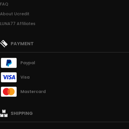
FAQ
About Ucredit
LUNA77 Affiliates
PAYMENT
Paypal
Visa
Mastercard
SHIPPING