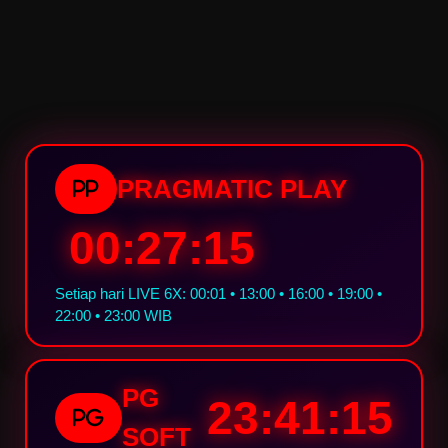
“
potongan.
Saya sudah ajak seluruh
LUNA77 punya sistem anti-
keluarga main di sini, semuanya
lag yang bikin permainan mulus
puas.
walau sinyal pas-pasan. Saya
main dari HP dengan kuota
terbatas, tapi tetap lancar
tanpa buffering. Ini keunggulan
yang jarang dimiliki situs lain.
PRAGMATIC PLAY
PP
00:27:14
Setiap hari LIVE 6X: 00:01 • 13:00 • 16:00 • 19:00 •
22:00 • 23:00 WIB
PG
23:41:14
PG
SOFT