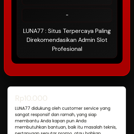
-
LUNA77 : Situs Terpercaya Paling
Direkomendasikan Admin Slot
Profesional
Rp10.000
LUNA77 didukung oleh customer service yang
sangat responsif dan ramah, yang siap
membantu Anda kapan pun Anda
membutuhkan bantuan, baik itu masalah teknis,
pertanyaan seputar promo, atau bahkan