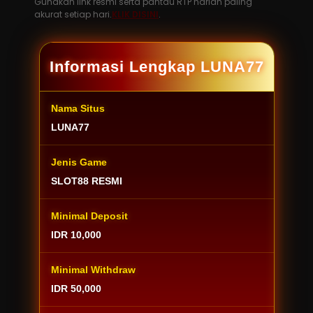
Gunakan link resmi serta pantau RTP harian paling
akurat setiap hari.
KLIK DISINI
.
Informasi Lengkap LUNA77
Nama Situs
LUNA77
Jenis Game
SLOT88 RESMI
Minimal Deposit
IDR 10,000
Minimal Withdraw
IDR 50,000