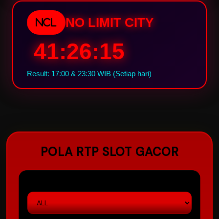
NO LIMIT CITY
NCL
41:26:14
Result: 17:00 & 23:30 WIB (Setiap hari)
POLA RTP SLOT GACOR
PASARAN