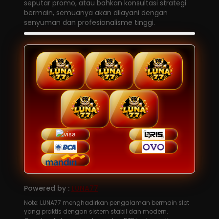
seputar promo, atau bahkan konsultasi strategi
bermain, semuanya akan dilayani dengan
senyuman dan profesionalisme tinggi.
Powered by :
LUNA77
Note: LUNA77 menghadirkan pengalaman bermain slot
yang praktis dengan sistem stabil dan modern.