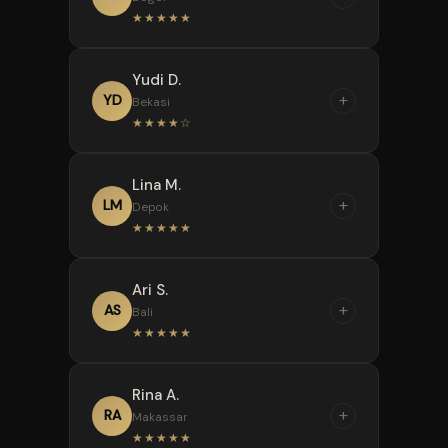
di LUNA77 bikin saya terkejut.
★★★★★
Proses registrasi cuma 2 menit,
langsung dapet bonus
“
Yudi D.
welcome yang bikin modal
Saya sering ganti situs slot
+
YD
Bekasi
awal saya membesar. Dalam
karena kebanyakan tipu-tipu.
★★★★☆
seminggu, saya berhasil narik
Tapi LUNA77 bikin saya betah
untung bersih hampir 2 kali
karena transparansi RTP-nya
“
lipat.
Lina M.
jelas terlihat. Kalah pun tetap
Yang bikin saya kagum dari
+
LM
Depok
dapet cashback mingguan
LUNA77 adalah fitur live RTP-
★★★★★
yang cukup lumayan buat ganti
nya. Saya bisa pantau
rugi.
persentase kemenangan di
“
Ari S.
setiap game secara real-time.
Awalnya ragu karena banyak
+
AS
Bali
Ini sangat membantu saya
situs abal-abal. Tapi setelah
★★★★★
memilih jam dan game yang
melihat langsung kredibilitas
tepat buat bermain.
LUNA77 di forum-forum
“
Rina A.
komunitas, saya mencoba
Saya suka bermain di
+
RA
Makassar
daftar. Ternyata semua
LUNA77 karena pilihan provider
★★★★★
testimoni itu benar adanya.