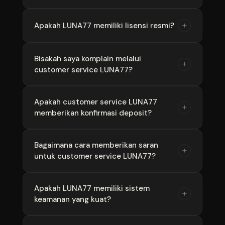
LUNA77 adalah situs slot online terpercaya
+
Apakah LUNA77 memiliki lisensi resmi?
yang telah beroperasi bertahun-tahun dan
direkomendasikan oleh para admin slot
Ya, LUNA77 memiliki lisensi resmi dari lembaga
Bisakah saya komplain melalui
profesional karena konsistensi kemenangan
+
customer service LUNA77?
perjudian internasional dan diawasi secara
dan pelayanan terbaiknya.
ketat untuk memastikan semua permainan
berjalan adil dan transparan.
Tentu, LUNA77 sangat terbuka terhadap kritik
Apakah customer service LUNA77
+
memberikan konfirmasi deposit?
dan saran, dan akan menangani setiap
komplain dengan serius dan profesional.
Ya, customer service LUNA77 siap
Bagaimana cara memberikan saran
+
untuk customer service LUNA77?
mengkonfirmasi deposit Anda jika belum
masuk secara otomatis.
Anda bisa memberikan saran melalui formulir
Apakah LUNA77 memiliki sistem
+
keamanan yang kuat?
di situs atau langsung melalui live chat, dan
semua saran akan dihargai.