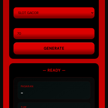
TIPE
MIN CONFIDENCE
GENERATE
— READY —
PASARAN
-
TIPE