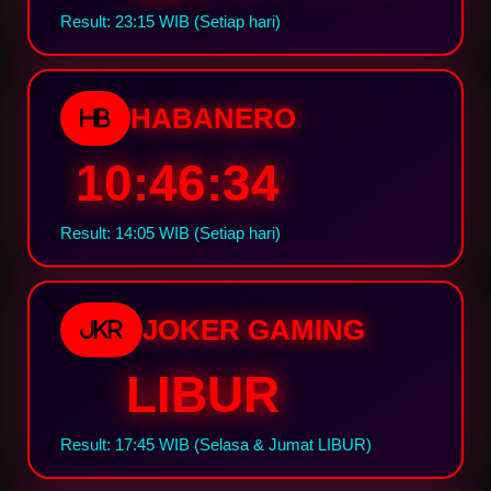
Result: 23:15 WIB (Setiap hari)
HABANERO
HB
10:46:33
Result: 14:05 WIB (Setiap hari)
JOKER GAMING
JKR
LIBUR
Result: 17:45 WIB (Selasa & Jumat LIBUR)