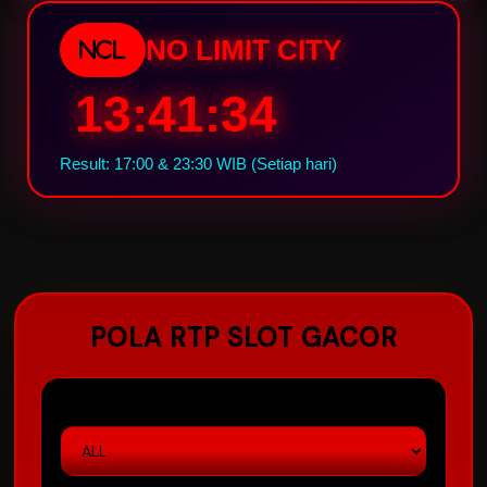
NO LIMIT CITY
NCL
13:41:33
Result: 17:00 & 23:30 WIB (Setiap hari)
POLA RTP SLOT GACOR
PASARAN