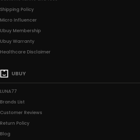
Shipping Policy
Micro Influencer
Ubuy Membership
Ubuy Warranty
Healthcare Disclaimer
UBUY
LUNA77
Brands List
Customer Reviews
Return Policy
Blog