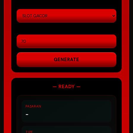
TIPE
MIN CONFIDENCE
GENERATE
— READY —
PASARAN
-
TIPE