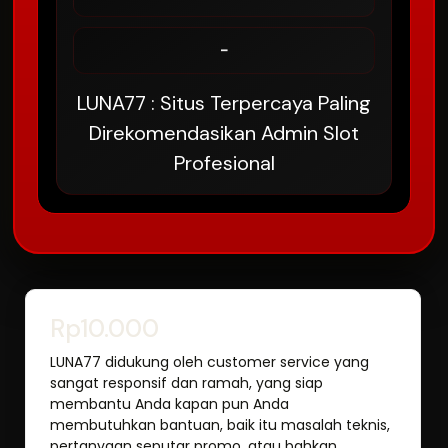
-
LUNA77 : Situs Terpercaya Paling
Direkomendasikan Admin Slot
Profesional
Rp10.000
LUNA77 didukung oleh customer service yang
sangat responsif dan ramah, yang siap
membantu Anda kapan pun Anda
membutuhkan bantuan, baik itu masalah teknis,
pertanyaan seputar promo, atau bahkan