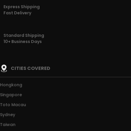
Express Shipping
Fast Delivery
Standard Shipping
10+ Business Days
CITIES COVERED
Hongkong
Singapore
Toto Macau
Sydney
Taiwan