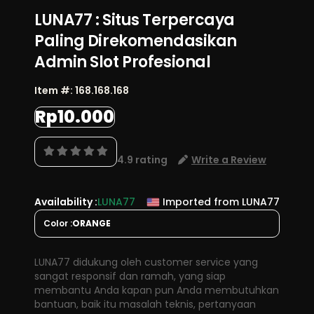
LUNA77 : Situs Terpercaya
Paling Direkomendasikan
Admin Slot Profesional
Item #:
168.168.168
Rp10.000
4.9 rating
Write a Review
Availability :
LUNA77
Imported from LUNA77
Color :
ORANGE
LUNA77 didukung oleh customer service yang
sangat responsif dan ramah, yang siap
membantu Anda kapan pun Anda membutuhkan
bantuan, baik itu masalah teknis, pertanyaan