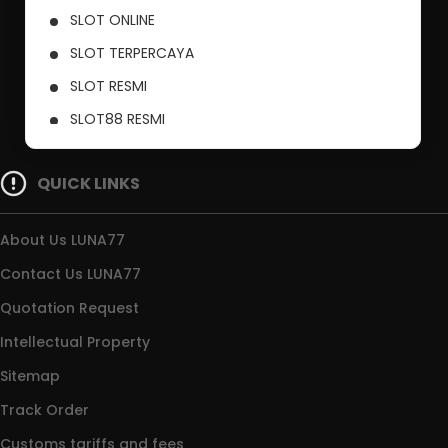
SLOT ONLINE
SLOT TERPERCAYA
SLOT RESMI
SLOT88 RESMI
SLOT777
QUICK LINKS
About Us LUNA77
Contact Us LUNA77
Quotation Request
Intellectual Property
Sitemap
Track Order
Customs tariffs and fees