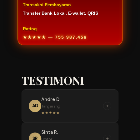
Transaksi Pembayaran
Transfer Bank Lokal, E-wallet, QRIS
Rating
★★★★★
— 755,987,456
TESTIMONI
Andre D.
+
AD
Tangerang
★★★★★
“
Sinta R.
Pengalaman pertama main
+
SR
Bogor