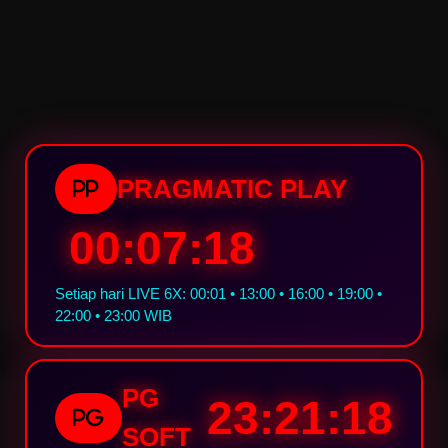
“
potongan.
Saya sudah ajak seluruh
LUNA77 punya sistem anti-
keluarga main di sini, semuanya
lag yang bikin permainan mulus
puas.
walau sinyal pas-pasan. Saya
main dari HP dengan kuota
terbatas, tapi tetap lancar
tanpa buffering. Ini keunggulan
yang jarang dimiliki situs lain.
PRAGMATIC PLAY
PP
00:07:17
Setiap hari LIVE 6X: 00:01 • 13:00 • 16:00 • 19:00 •
22:00 • 23:00 WIB
PG
23:21:17
PG
SOFT