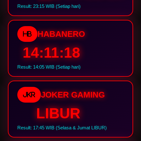
Result: 23:15 WIB (Setiap hari)
HABANERO
HB
14:11:17
Result: 14:05 WIB (Setiap hari)
JOKER GAMING
JKR
LIBUR
Result: 17:45 WIB (Selasa & Jumat LIBUR)