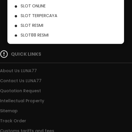
SLOT ONLINE
SLOT TERPERCAYA
SLOT RESMI
SLOT88 RESMI
SLOT777
QUICK LINKS
About Us LUNA77
Contact Us LUNA77
Quotation Request
Intellectual Property
Sitemap
Track Order
Customs tariffs and fees