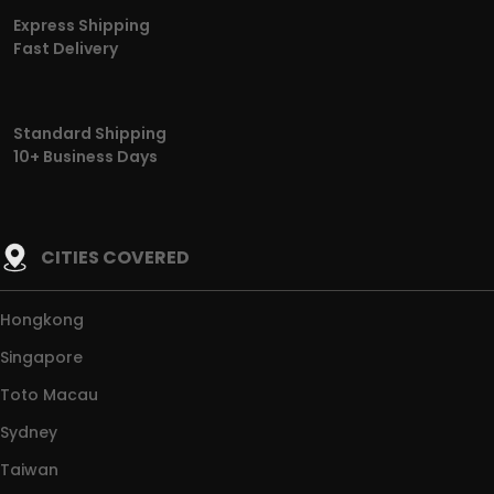
Express Shipping
Fast Delivery
Standard Shipping
10+ Business Days
CITIES COVERED
Hongkong
Singapore
Toto Macau
Sydney
Taiwan