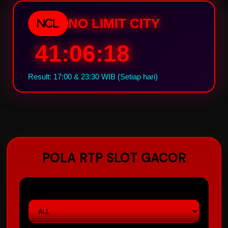
NO LIMIT CITY
NCL
41:06:17
Result: 17:00 & 23:30 WIB (Setiap hari)
POLA RTP SLOT GACOR
PASARAN