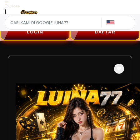
Explore
US
LOGIN
DAFTAR