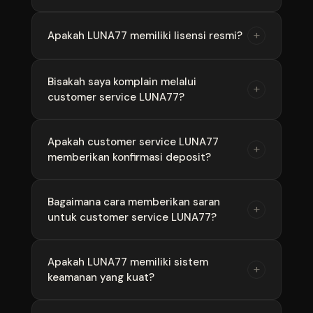
LUNA77 adalah situs slot online terpercaya
+
Apakah LUNA77 memiliki lisensi resmi?
yang telah beroperasi bertahun-tahun dan
direkomendasikan oleh para admin slot
Ya, LUNA77 memiliki lisensi resmi dari lembaga
Bisakah saya komplain melalui
profesional karena konsistensi kemenangan
+
customer service LUNA77?
perjudian internasional dan diawasi secara
dan pelayanan terbaiknya.
ketat untuk memastikan semua permainan
berjalan adil dan transparan.
Tentu, LUNA77 sangat terbuka terhadap kritik
Apakah customer service LUNA77
+
memberikan konfirmasi deposit?
dan saran, dan akan menangani setiap
komplain dengan serius dan profesional.
Ya, customer service LUNA77 siap
Bagaimana cara memberikan saran
+
untuk customer service LUNA77?
mengkonfirmasi deposit Anda jika belum
masuk secara otomatis.
Anda bisa memberikan saran melalui formulir
Apakah LUNA77 memiliki sistem
+
keamanan yang kuat?
di situs atau langsung melalui live chat, dan
semua saran akan dihargai.