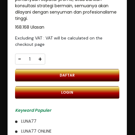
konsultasi strategi bermain, semuanya akan
dilayani dengan senyuman dan profesionalisme
tinggi.
168.168 Ulasan
Excluding VAT : VAT will be calculated on the
checkout page
-
+
DAFTAR
LOGIN
Keyword Populer
LUNA77
LUNA77 ONLINE