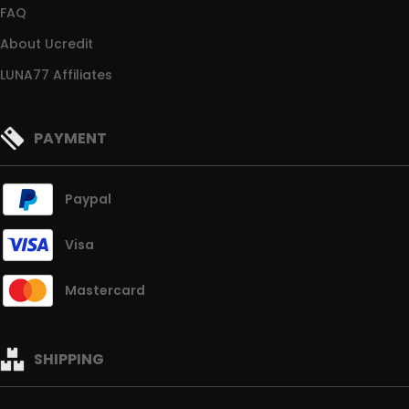
FAQ
About Ucredit
LUNA77 Affiliates
PAYMENT
Paypal
Visa
Mastercard
SHIPPING