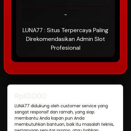
-
LUNA77 : Situs Terpercaya Paling
Direkomendasikan Admin Slot
Profesional
Rp10.000
LUNA77 didukung oleh customer service yang
sangat responsif dan ramah, yang siap
membantu Anda kapan pun Anda
membutuhkan bantuan, baik itu masalah teknis,
pertanyaan seputar promo, atau bahkan