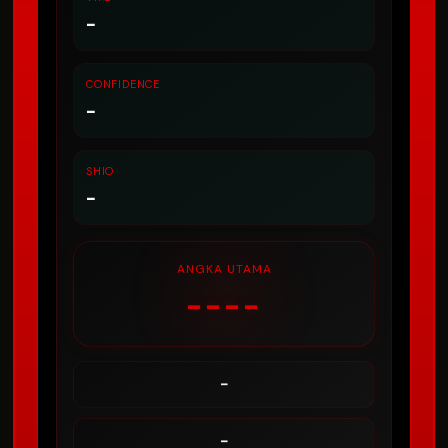
-
CONFIDENCE
-
SHIO
-
ANGKA UTAMA
----
-
-