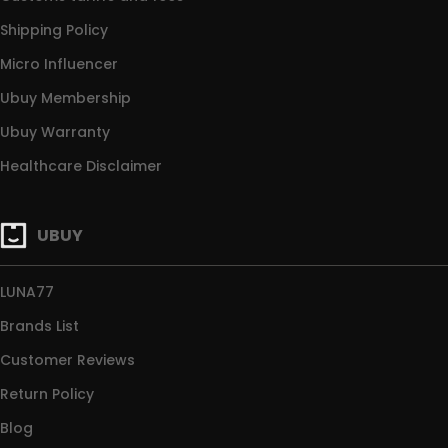
Shipping Policy
Micro Influencer
Ubuy Membership
Ubuy Warranty
Healthcare Disclaimer
UBUY
LUNA77
Brands List
Customer Reviews
Return Policy
Blog