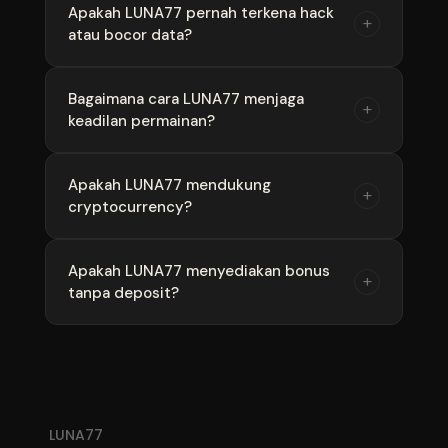
Ya, LUNA77 menggunakan enkripsi SSL 256-bit
Apakah LUNA77 pernah terkena hack
+
atau bocor data?
dan firewall canggih untuk melindungi semua
data dan transaksi member.
Tidak pernah. LUNA77 memiliki reputasi
Bagaimana cara LUNA77 menjaga
+
keadilan permainan?
keamanan yang sangat baik dan tidak pernah
terjadi kebocoran data sepanjang
operasionalnya.
LUNA77 menggunakan sistem RNG
Apakah LUNA77 mendukung
+
cryptocurrency?
bersertifikat yang diaudit secara rutin oleh
lembaga independen untuk memastikan
keadilan.
Saat ini LUNA77 belum mendukung
Apakah LUNA77 menyediakan bonus
+
tanpa deposit?
cryptocurrency, tetapi mendukung berbagai
metode pembayaran konvensional.
LUNA77 sesekali mengadakan promo tanpa
deposit, tetapi biasanya bonus diberikan
setelah deposit pertama.
LUNA77