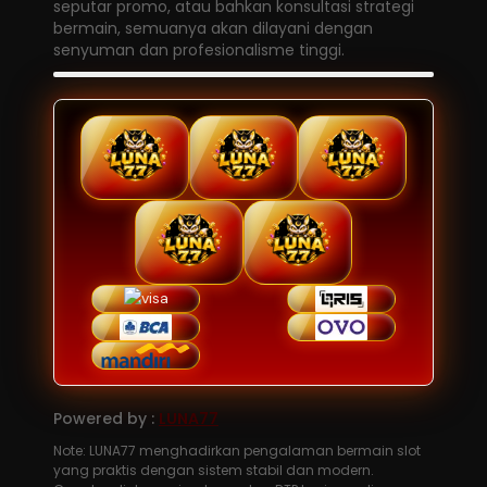
seputar promo, atau bahkan konsultasi strategi
bermain, semuanya akan dilayani dengan
senyuman dan profesionalisme tinggi.
Powered by :
LUNA77
Note: LUNA77 menghadirkan pengalaman bermain slot
yang praktis dengan sistem stabil dan modern.