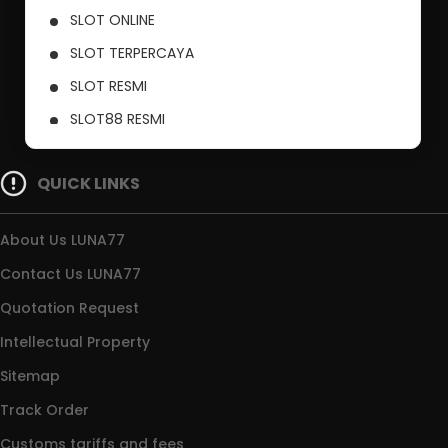
SLOT ONLINE
SLOT TERPERCAYA
SLOT RESMI
SLOT88 RESMI
SLOT777
QUICK LINKS
About Us LUNA77
Contact Us LUNA77
Quotation Request
Intellectual Property
Sitemap
Track Order
Customs tariffs and fees