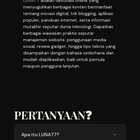
LUNA77
adalah destinasi online yang
menyuguhkan berbagai konten bermanfaat
tentang inovasi digital, trik blogging, aplikasi
populer, panduan internet, serta informasi
mutakhir seputar dunia teknologi. Dapatkan
berbagai wawasan praktis seputar
manajemen website, penggunaan media
sosial, review gadget, hingga tips teknis yang
disampaikan dengan bahasa sederhana dan
mudah diaplikasikan, baik untuk pemula
maupun pengguna lanjutan.
PERTANYAAN❓
+
Apa itu LUNA77?