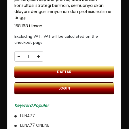
konsultasi strategi bermain, semuanya akan
dilayani dengan senyuman dan profesionalisme
tinggi.
168.168 Ulasan
Excluding VAT : VAT will be calculated on the
checkout page
-
+
DAFTAR
LOGIN
Keyword Populer
LUNA77
LUNA77 ONLINE