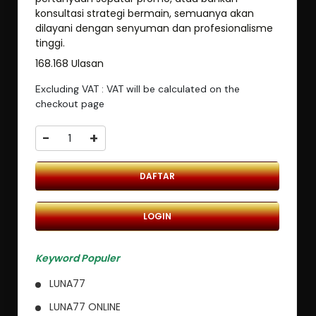
konsultasi strategi bermain, semuanya akan
dilayani dengan senyuman dan profesionalisme
tinggi.
168.168 Ulasan
Excluding VAT : VAT will be calculated on the
checkout page
-
+
DAFTAR
LOGIN
Keyword Populer
LUNA77
LUNA77 ONLINE