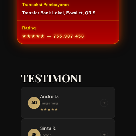
Transaksi Pembayaran
Transfer Bank Lokal, E-wallet, QRIS
Rating
★★★★★
— 755,987,456
TESTIMONI
Andre D.
+
AD
Tangerang
★★★★★
“
Sinta R.
Pengalaman pertama main
+
SR
Bogor