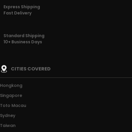
Express Shipping
Fast Delivery
Standard Shipping
10+ Business Days
CITIES COVERED
Hongkong
Singapore
Toto Macau
Sydney
Taiwan