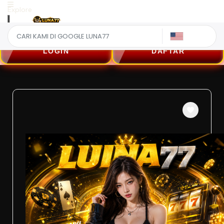
Explore
US
LOGIN
DAFTAR