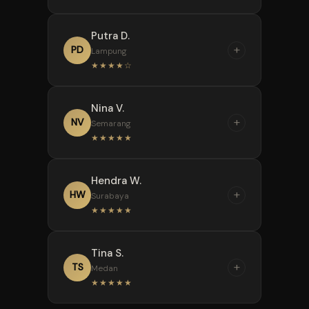
gamenya lengkap banget.
Withdraw saya cair dalam 3
Mulai dari Pragmatic, PG Soft,
“
menit!
Putra D.
sampai Habanero ada semua.
Saya baru kenal LUNA77 dari
+
PD
Lampung
Setiap minggu selalu ada
rekomendasi teman kerja.
★★★★☆
game baru yang bikin saya
Dalam 1 bulan, saya sudah
nggak bosan.
merasakan kemenangan yang
“
Nina V.
cukup besar. Sistem
Kalau soal pelayanan,
+
NV
Semarang
keamanannya juga bikin
LUNA77 juaranya. Customer
★★★★★
tenang karena data pribadi
service-nya nggak pernah
saya tidak pernah bocor.
lama balas chat, bahkan di
“
Hendra W.
tengah malam sekalipun.
LUNA77 adalah satu-
+
HW
Surabaya
Pernah saya kendala deposit,
satunya situs slot yang saya
★★★★★
dibantu selesai dalam 5 menit.
percaya. Bonusnya nggak
pakai syarat rumit, turnover
“
Tina S.
rendah, dan withdraw tanpa
Nggak nyangka bisa dapat
+
TS
Medan
batas maksimal. Saya sudah
jackpot besar di LUNA77 hanya
★★★★★
beberapa kali narik puluhan
dengan modal 50 ribu. Ini situs
juta, semua cair tanpa
benar-benar gacor dan adil.