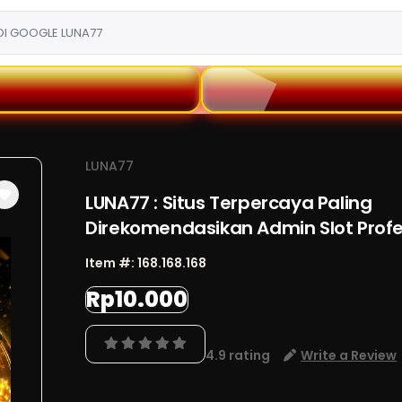
LUNA77
LUNA77 : Situs Terpercaya Paling
Direkomendasikan Admin Slot Profe
Item #:
168.168.168
Rp10.000
4.9 rating
Write a Review