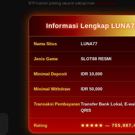
RTP harian paling akurat setiap hari.
KLIK DISINI
.
Informasi Lengkap LUNA7
Nama Situs
LUNA77
Jenis Game
SLOT88 RESMI
Minimal Deposit
IDR 10,000
Minimal Withdraw
IDR 50,000
Transaksi Pembayaran
Transfer Bank Lokal, E-wal
QRIS
Rating
★★★★★
— 755,987,