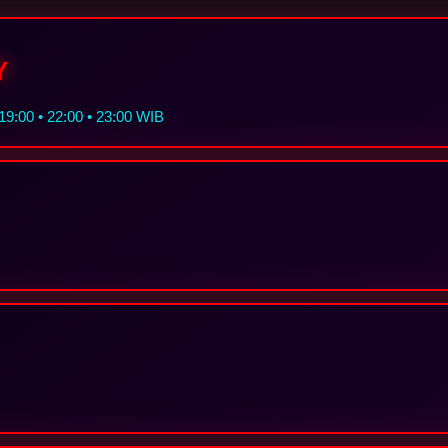
buffering. Ini keunggulan yang jarang
dimiliki situs lain.
Y
 19:00 • 22:00 • 23:00 WIB