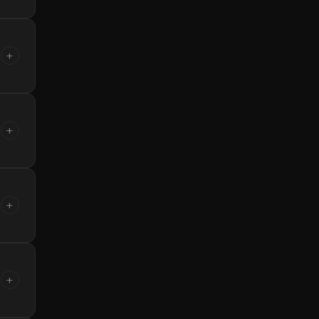
ya
yan
+
tiap
me
bal-
+
na
+
in
+
an,
yang