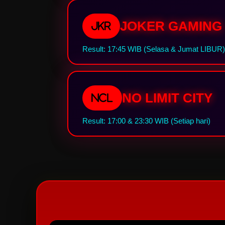
JOKER GAMING
JKR
Result: 17:45 WIB (Selasa & Jumat LIBUR)
NO LIMIT CITY
NCL
Result: 17:00 & 23:30 WIB (Setiap hari)