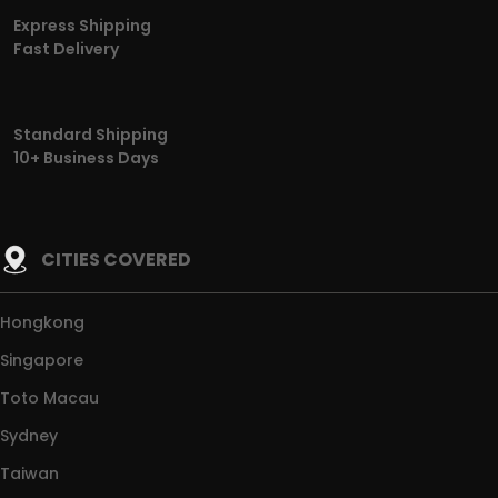
Express Shipping
Fast Delivery
Standard Shipping
10+ Business Days
CITIES COVERED
Hongkong
Singapore
Toto Macau
Sydney
Taiwan