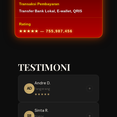
Transaksi Pembayaran
Transfer Bank Lokal, E-wallet, QRIS
Rating
★★★★★
— 755,987,456
TESTIMONI
Andre D.
+
AD
Tangerang
★★★★★
“
Sinta R.
Pengalaman pertama main
+
SR
Bogor