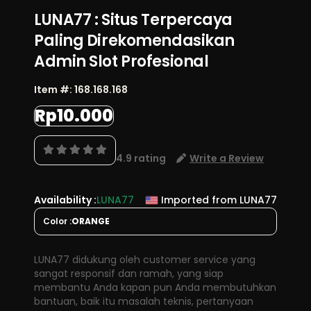
LUNA77 : Situs Terpercaya
Paling Direkomendasikan
Admin Slot Profesional
Item #:
168.168.168
Rp10.000
4.9 rating
Write a Review
Availability :
LUNA77
Imported from LUNA77
Color :
ORANGE
LUNA77 didukung oleh customer service yang
sangat responsif dan ramah, yang siap
membantu Anda kapan pun Anda membutuhkan
bantuan, baik itu masalah teknis, pertanyaan