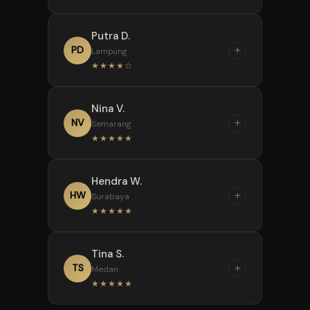
gamenya lengkap banget.
Withdraw saya cair dalam 3
Mulai dari Pragmatic, PG Soft,
“
menit!
Putra D.
sampai Habanero ada semua.
Saya baru kenal LUNA77 dari
+
PD
Lampung
Setiap minggu selalu ada
rekomendasi teman kerja.
★★★★☆
game baru yang bikin saya
Dalam 1 bulan, saya sudah
nggak bosan.
merasakan kemenangan yang
“
Nina V.
cukup besar. Sistem
Kalau soal pelayanan,
+
NV
Semarang
keamanannya juga bikin
LUNA77 juaranya. Customer
★★★★★
tenang karena data pribadi
service-nya nggak pernah
saya tidak pernah bocor.
lama balas chat, bahkan di
“
Hendra W.
tengah malam sekalipun.
LUNA77 adalah satu-
+
HW
Surabaya
Pernah saya kendala deposit,
satunya situs slot yang saya
★★★★★
dibantu selesai dalam 5 menit.
percaya. Bonusnya nggak
pakai syarat rumit, turnover
“
Tina S.
rendah, dan withdraw tanpa
Nggak nyangka bisa dapat
+
TS
Medan
batas maksimal. Saya sudah
jackpot besar di LUNA77 hanya
★★★★★
beberapa kali narik puluhan
dengan modal 50 ribu. Ini situs
juta, semua cair tanpa
benar-benar gacor dan adil.