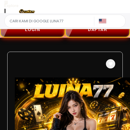
Explore
US
LOGIN
DAFTAR