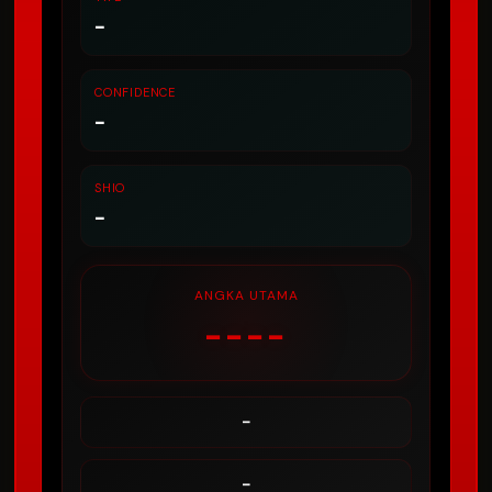
-
CONFIDENCE
-
SHIO
-
ANGKA UTAMA
----
-
-