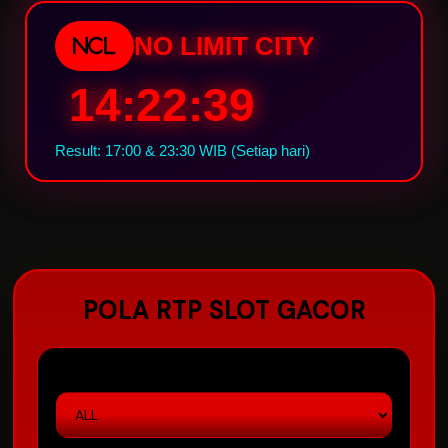
NO LIMIT CITY
NCL
14:22:38
Result: 17:00 & 23:30 WIB (Setiap hari)
POLA RTP SLOT GACOR
PASARAN