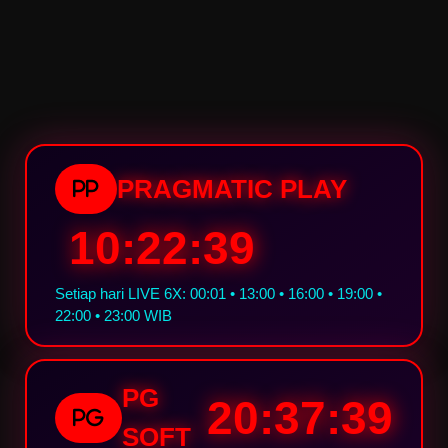
“
potongan.
Saya sudah ajak seluruh
LUNA77 punya sistem anti-
keluarga main di sini, semuanya
lag yang bikin permainan mulus
puas.
walau sinyal pas-pasan. Saya
main dari HP dengan kuota
terbatas, tapi tetap lancar
tanpa buffering. Ini keunggulan
yang jarang dimiliki situs lain.
PRAGMATIC PLAY
PP
10:22:38
Setiap hari LIVE 6X: 00:01 • 13:00 • 16:00 • 19:00 •
22:00 • 23:00 WIB
PG
20:37:38
PG
SOFT