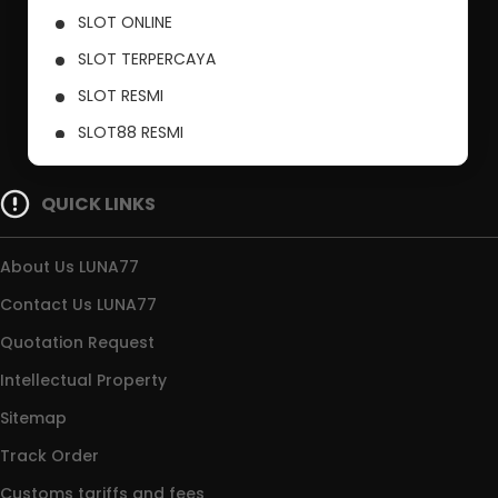
SLOT ONLINE
SLOT TERPERCAYA
SLOT RESMI
SLOT88 RESMI
SLOT777
QUICK LINKS
About Us LUNA77
Contact Us LUNA77
Quotation Request
Intellectual Property
Sitemap
Track Order
Customs tariffs and fees