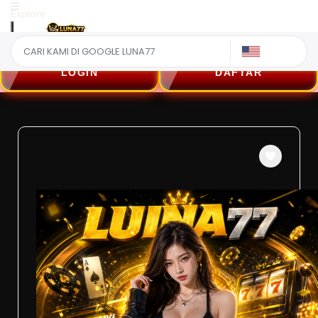
Explore
US
LOGIN
DAFTAR