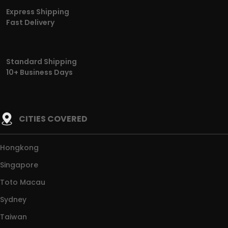
Express Shipping
Fast Delivery
Standard Shipping
10+ Business Days
CITIES COVERED
Hongkong
Singapore
Toto Macau
Sydney
Taiwan