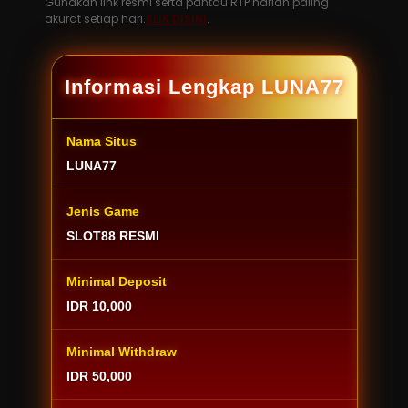
Gunakan link resmi serta pantau RTP harian paling
akurat setiap hari.
KLIK DISINI
.
Informasi Lengkap LUNA77
Nama Situs
LUNA77
Jenis Game
SLOT88 RESMI
Minimal Deposit
IDR 10,000
Minimal Withdraw
IDR 50,000