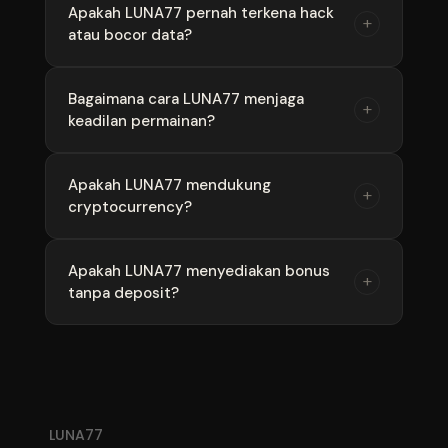
Ya, LUNA77 menggunakan enkripsi SSL 256-bit
Apakah LUNA77 pernah terkena hack
+
atau bocor data?
dan firewall canggih untuk melindungi semua
data dan transaksi member.
Tidak pernah. LUNA77 memiliki reputasi
Bagaimana cara LUNA77 menjaga
+
keadilan permainan?
keamanan yang sangat baik dan tidak pernah
terjadi kebocoran data sepanjang
operasionalnya.
LUNA77 menggunakan sistem RNG
Apakah LUNA77 mendukung
+
cryptocurrency?
bersertifikat yang diaudit secara rutin oleh
lembaga independen untuk memastikan
keadilan.
Saat ini LUNA77 belum mendukung
Apakah LUNA77 menyediakan bonus
+
tanpa deposit?
cryptocurrency, tetapi mendukung berbagai
metode pembayaran konvensional.
LUNA77 sesekali mengadakan promo tanpa
deposit, tetapi biasanya bonus diberikan
setelah deposit pertama.
LUNA77