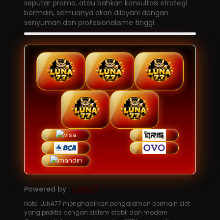
seputar promo, atau bahkan konsultasi strategi
bermain, semuanya akan dilayani dengan
senyuman dan profesionalisme tinggi.
Powered by :
LUNA77
Note: LUNA77 menghadirkan pengalaman bermain slot
yang praktis dengan sistem stabil dan modern.