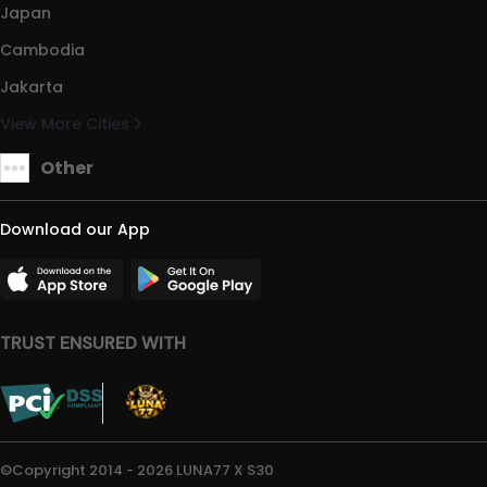
Japan
Cambodia
Jakarta
View More Cities
Other
Download our App
TRUST ENSURED WITH
©Copyright 2014 - 2026 LUNA77 X S30