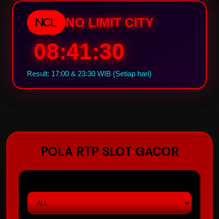
NO LIMIT CITY
NCL
08:41:29
Result: 17:00 & 23:30 WIB (Setiap hari)
POLA RTP SLOT GACOR
PASARAN