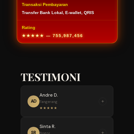
Transaksi Pembayaran
Transfer Bank Lokal, E-wallet, QRIS
Rating
★★★★★
— 755,987,456
TESTIMONI
Andre D.
+
AD
Tangerang
★★★★★
“
Sinta R.
Pengalaman pertama main
+
SR
Bogor