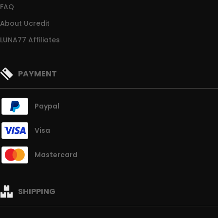
FAQ
About Ucredit
LUNA77 Affiliates
PAYMENT
Paypal
Visa
Mastercard
SHIPPING