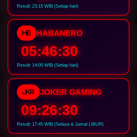
Result: 23:15 WIB (Setiap hari)
HABANERO
HB
05:46:29
Result: 14:05 WIB (Setiap hari)
JOKER GAMING
JKR
09:26:29
Result: 17:45 WIB (Selasa & Jumat LIBUR)