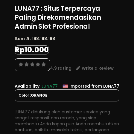
LUNA77 : Situs Terpercaya
Paling Direkomendasikan
Admin Slot Profesional
Item #:
168.168.168
Rp10.000
4.9 rating
Write a Review
Availability :
LUNA77
Imported from LUNA77
Color :
ORANGE
LUNA77 didukung oleh customer service yang
sangat responsif dan ramah, yang siap
membantu Anda kapan pun Anda membutuhkan
bantuan, baik itu masalah teknis, pertanyaan