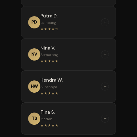
gamenya lengkap banget.
Withdraw saya cair dalam 3
Mulai dari Pragmatic, PG Soft,
“
menit!
Putra D.
sampai Habanero ada semua.
Saya baru kenal LUNA77 dari
+
PD
Lampung
Setiap minggu selalu ada
rekomendasi teman kerja.
★★★★☆
game baru yang bikin saya
Dalam 1 bulan, saya sudah
nggak bosan.
merasakan kemenangan yang
“
Nina V.
cukup besar. Sistem
Kalau soal pelayanan,
+
NV
Semarang
keamanannya juga bikin
LUNA77 juaranya. Customer
★★★★★
tenang karena data pribadi
service-nya nggak pernah
saya tidak pernah bocor.
lama balas chat, bahkan di
“
Hendra W.
tengah malam sekalipun.
LUNA77 adalah satu-
+
HW
Surabaya
Pernah saya kendala deposit,
satunya situs slot yang saya
★★★★★
dibantu selesai dalam 5 menit.
percaya. Bonusnya nggak
pakai syarat rumit, turnover
“
Tina S.
rendah, dan withdraw tanpa
Nggak nyangka bisa dapat
+
TS
Medan
batas maksimal. Saya sudah
jackpot besar di LUNA77 hanya
★★★★★
beberapa kali narik puluhan
dengan modal 50 ribu. Ini situs
juta, semua cair tanpa
benar-benar gacor dan adil.