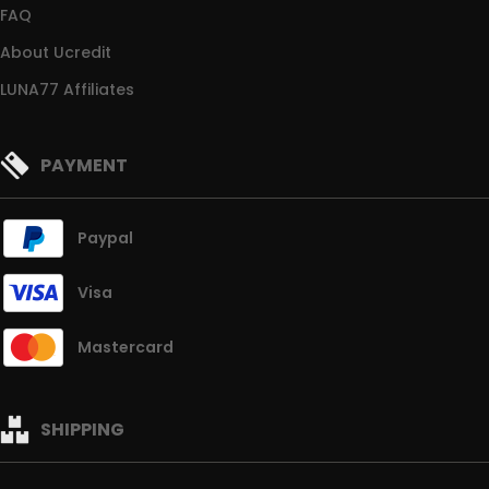
FAQ
About Ucredit
LUNA77 Affiliates
PAYMENT
Paypal
Visa
Mastercard
SHIPPING