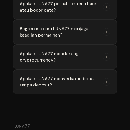
Ya, LUNA77 menggunakan enkripsi SSL 256-bit
Apakah LUNA77 pernah terkena hack
+
atau bocor data?
dan firewall canggih untuk melindungi semua
data dan transaksi member.
Tidak pernah. LUNA77 memiliki reputasi
Bagaimana cara LUNA77 menjaga
+
keadilan permainan?
keamanan yang sangat baik dan tidak pernah
terjadi kebocoran data sepanjang
operasionalnya.
LUNA77 menggunakan sistem RNG
Apakah LUNA77 mendukung
+
cryptocurrency?
bersertifikat yang diaudit secara rutin oleh
lembaga independen untuk memastikan
keadilan.
Saat ini LUNA77 belum mendukung
Apakah LUNA77 menyediakan bonus
+
tanpa deposit?
cryptocurrency, tetapi mendukung berbagai
metode pembayaran konvensional.
LUNA77 sesekali mengadakan promo tanpa
deposit, tetapi biasanya bonus diberikan
setelah deposit pertama.
LUNA77