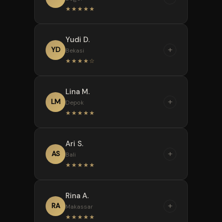
di LUNA77 bikin saya terkejut.
★★★★★
Proses registrasi cuma 2 menit,
langsung dapet bonus
“
Yudi D.
welcome yang bikin modal
Saya sering ganti situs slot
+
YD
Bekasi
awal saya membesar. Dalam
karena kebanyakan tipu-tipu.
★★★★☆
seminggu, saya berhasil narik
Tapi LUNA77 bikin saya betah
untung bersih hampir 2 kali
karena transparansi RTP-nya
“
lipat.
Lina M.
jelas terlihat. Kalah pun tetap
Yang bikin saya kagum dari
+
LM
Depok
dapet cashback mingguan
LUNA77 adalah fitur live RTP-
★★★★★
yang cukup lumayan buat ganti
nya. Saya bisa pantau
rugi.
persentase kemenangan di
“
Ari S.
setiap game secara real-time.
Awalnya ragu karena banyak
+
AS
Bali
Ini sangat membantu saya
situs abal-abal. Tapi setelah
★★★★★
memilih jam dan game yang
melihat langsung kredibilitas
tepat buat bermain.
LUNA77 di forum-forum
“
Rina A.
komunitas, saya mencoba
Saya suka bermain di
+
RA
Makassar
daftar. Ternyata semua
LUNA77 karena pilihan provider
★★★★★
testimoni itu benar adanya.