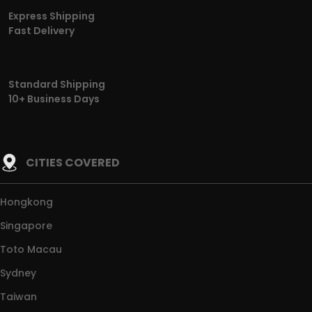
Express Shipping
Fast Delivery
Standard Shipping
10+ Business Days
CITIES COVERED
Hongkong
Singapore
Toto Macau
Sydney
Taiwan