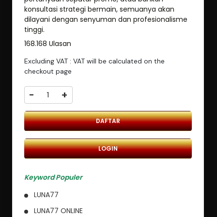
konsultasi strategi bermain, semuanya akan
dilayani dengan senyuman dan profesionalisme
tinggi.
168.168 Ulasan
Excluding VAT : VAT will be calculated on the
checkout page
-
+
DAFTAR
LOGIN
Keyword Populer
LUNA77
LUNA77 ONLINE