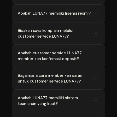
LUNA77 adalah situs slot online terpercaya
+
Apakah LUNA77 memiliki lisensi resmi?
yang telah beroperasi bertahun-tahun dan
direkomendasikan oleh para admin slot
Ya, LUNA77 memiliki lisensi resmi dari lembaga
Bisakah saya komplain melalui
profesional karena konsistensi kemenangan
+
customer service LUNA77?
perjudian internasional dan diawasi secara
dan pelayanan terbaiknya.
ketat untuk memastikan semua permainan
berjalan adil dan transparan.
Tentu, LUNA77 sangat terbuka terhadap kritik
Apakah customer service LUNA77
+
memberikan konfirmasi deposit?
dan saran, dan akan menangani setiap
komplain dengan serius dan profesional.
Ya, customer service LUNA77 siap
Bagaimana cara memberikan saran
+
untuk customer service LUNA77?
mengkonfirmasi deposit Anda jika belum
masuk secara otomatis.
Anda bisa memberikan saran melalui formulir
Apakah LUNA77 memiliki sistem
+
keamanan yang kuat?
di situs atau langsung melalui live chat, dan
semua saran akan dihargai.