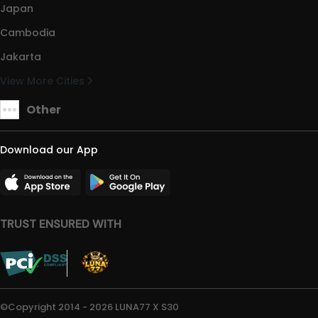
Japan
Cambodia
Jakarta
View More Cities
Other
Download our App
TRUST ENSURED WITH
©Copyright 2014 - 2026 LUNA77 X S30