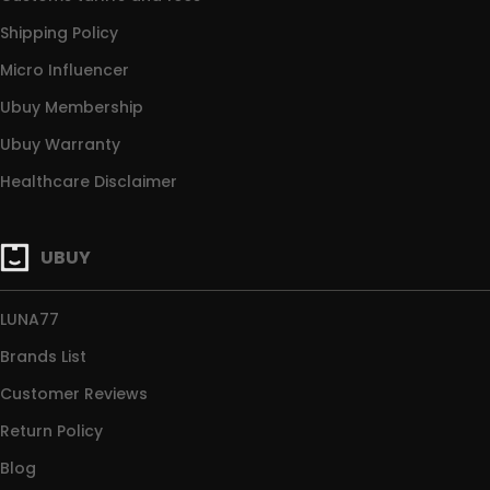
Shipping Policy
Micro Influencer
Ubuy Membership
Ubuy Warranty
Healthcare Disclaimer
UBUY
LUNA77
Brands List
Customer Reviews
Return Policy
Blog