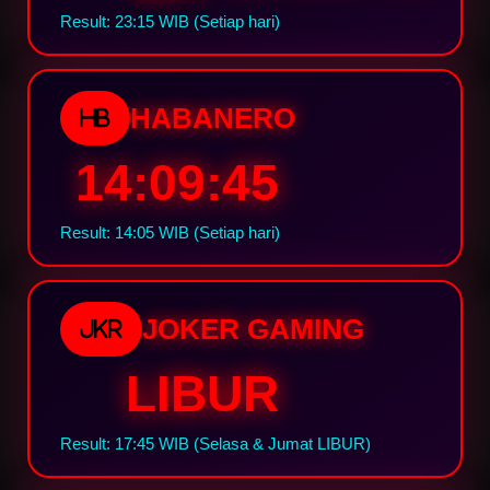
Result: 23:15 WIB (Setiap hari)
HABANERO
HB
14:09:44
Result: 14:05 WIB (Setiap hari)
JOKER GAMING
JKR
LIBUR
Result: 17:45 WIB (Selasa & Jumat LIBUR)