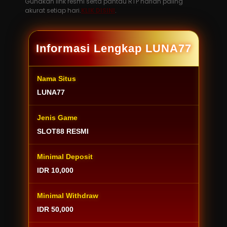
Gunakan link resmi serta pantau RTP harian paling
akurat setiap hari.
KLIK DISINI
.
Informasi Lengkap LUNA77
Nama Situs
LUNA77
Jenis Game
SLOT88 RESMI
Minimal Deposit
IDR 10,000
Minimal Withdraw
IDR 50,000