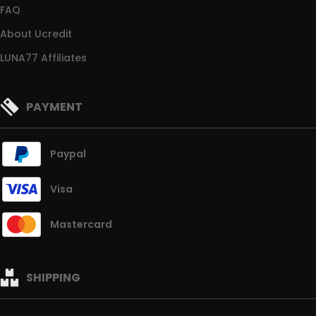
FAQ
About Ucredit
LUNA77 Affiliates
PAYMENT
Paypal
Visa
Mastercard
SHIPPING