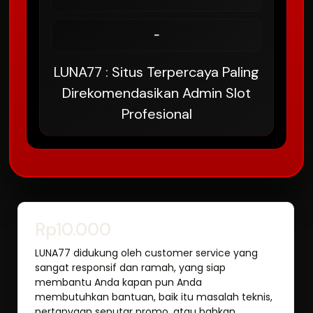
-
LUNA77 : Situs Terpercaya Paling
Direkomendasikan Admin Slot
Profesional
Rp10.000
LUNA77 didukung oleh customer service yang
sangat responsif dan ramah, yang siap
membantu Anda kapan pun Anda
membutuhkan bantuan, baik itu masalah teknis,
pertanyaan seputar promo, atau bahkan