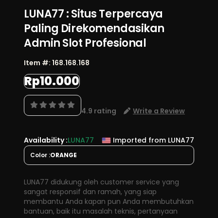
LUNA77 : Situs Terpercaya
Paling Direkomendasikan
Admin Slot Profesional
Item #:
168.168.168
Rp10.000
4.9 rating
Write a Review
Availability :
LUNA77
Imported from LUNA77
Color :
ORANGE
LUNA77 didukung oleh customer service yang
sangat responsif dan ramah, yang siap
membantu Anda kapan pun Anda membutuhkan
bantuan, baik itu masalah teknis, pertanyaan