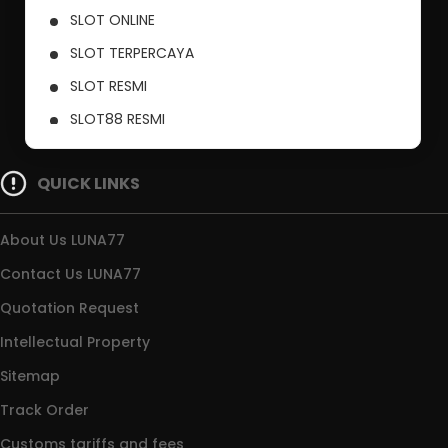
SLOT ONLINE
SLOT TERPERCAYA
SLOT RESMI
SLOT88 RESMI
SLOT777
QUICK LINKS
About Us LUNA77
Contact Us LUNA77
Quotation Request
Intellectual Property
Sitemap
Track Order
Customs tariffs and fees