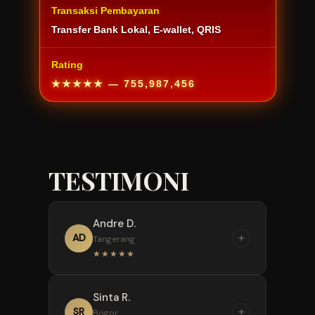
Transaksi Pembayaran
Transfer Bank Lokal, E-wallet, QRIS
Rating
★★★★★
— 755,987,456
TESTIMONI
Andre D.
+
AD
Tangerang
★★★★★
“
Sinta R.
Pengalaman pertama main
+
SR
Bogor