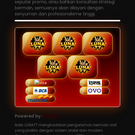
seputar promo, atau bahkan konsultasi strategi
bermain, semuanya akan dilayani dengan
senyuman dan profesionalisme tinggi.
Powered by :
LUNA77
Note: LUNA77 menghadirkan pengalaman bermain slot
yang praktis dengan sistem stabil dan modern.