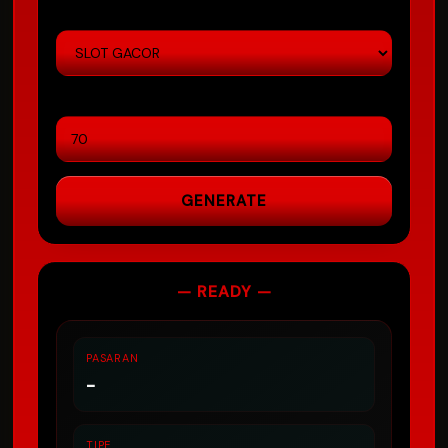
TIPE
MIN CONFIDENCE
GENERATE
— READY —
PASARAN
-
TIPE