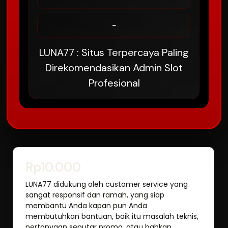
-
LUNA77 : Situs Terpercaya Paling
Direkomendasikan Admin Slot
Profesional
Rp10.000
LUNA77 didukung oleh customer service yang
sangat responsif dan ramah, yang siap
membantu Anda kapan pun Anda
membutuhkan bantuan, baik itu masalah teknis,
pertanyaan seputar promo, atau bahkan