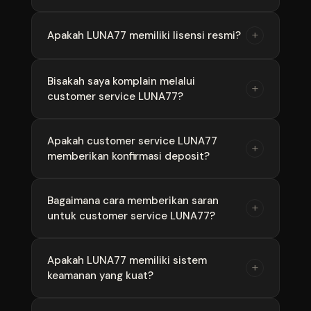
LUNA77 adalah situs slot online terpercaya
+
Apakah LUNA77 memiliki lisensi resmi?
yang telah beroperasi bertahun-tahun dan
direkomendasikan oleh para admin slot
Ya, LUNA77 memiliki lisensi resmi dari lembaga
Bisakah saya komplain melalui
profesional karena konsistensi kemenangan
+
customer service LUNA77?
perjudian internasional dan diawasi secara
dan pelayanan terbaiknya.
ketat untuk memastikan semua permainan
berjalan adil dan transparan.
Tentu, LUNA77 sangat terbuka terhadap kritik
Apakah customer service LUNA77
+
memberikan konfirmasi deposit?
dan saran, dan akan menangani setiap
komplain dengan serius dan profesional.
Ya, customer service LUNA77 siap
Bagaimana cara memberikan saran
+
untuk customer service LUNA77?
mengkonfirmasi deposit Anda jika belum
masuk secara otomatis.
Anda bisa memberikan saran melalui formulir
Apakah LUNA77 memiliki sistem
+
keamanan yang kuat?
di situs atau langsung melalui live chat, dan
semua saran akan dihargai.