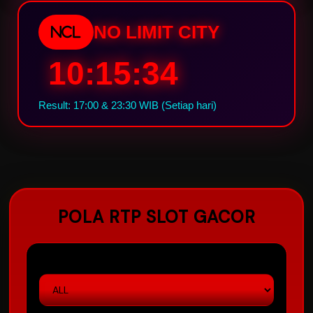
NO LIMIT CITY
NCL
10:15:33
Result: 17:00 & 23:30 WIB (Setiap hari)
POLA RTP SLOT GACOR
PASARAN