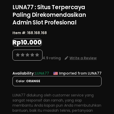
LUNA77 : Situs Terpercaya
Paling Direkomendasikan
Admin Slot Profesional
Item #:
168.168.168
Rp10.000
4.9 rating
Write a Review
Availability :
LUNA77
Imported from LUNA77
Color :
ORANGE
LUNA77 didukung oleh customer service yang
sangat responsif dan ramah, yang siap
membantu Anda kapan pun Anda membutuhkan
bantuan, baik itu masalah teknis, pertanyaan