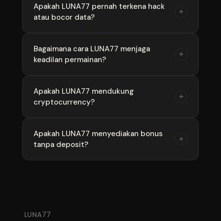
Ya, LUNA77 menggunakan enkripsi SSL 256-bit
Apakah LUNA77 pernah terkena hack
+
atau bocor data?
dan firewall canggih untuk melindungi semua
data dan transaksi member.
Tidak pernah. LUNA77 memiliki reputasi
Bagaimana cara LUNA77 menjaga
+
keadilan permainan?
keamanan yang sangat baik dan tidak pernah
terjadi kebocoran data sepanjang
operasionalnya.
LUNA77 menggunakan sistem RNG
Apakah LUNA77 mendukung
+
cryptocurrency?
bersertifikat yang diaudit secara rutin oleh
lembaga independen untuk memastikan
keadilan.
Saat ini LUNA77 belum mendukung
Apakah LUNA77 menyediakan bonus
+
tanpa deposit?
cryptocurrency, tetapi mendukung berbagai
metode pembayaran konvensional.
LUNA77 sesekali mengadakan promo tanpa
deposit, tetapi biasanya bonus diberikan
setelah deposit pertama.
LUNA77