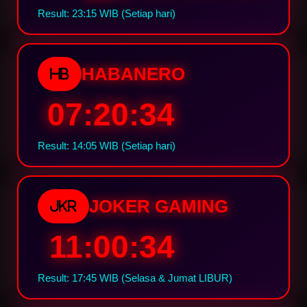
Result: 23:15 WIB (Setiap hari)
HABANERO
HB
07:20:33
Result: 14:05 WIB (Setiap hari)
JOKER GAMING
JKR
11:00:33
Result: 17:45 WIB (Selasa & Jumat LIBUR)