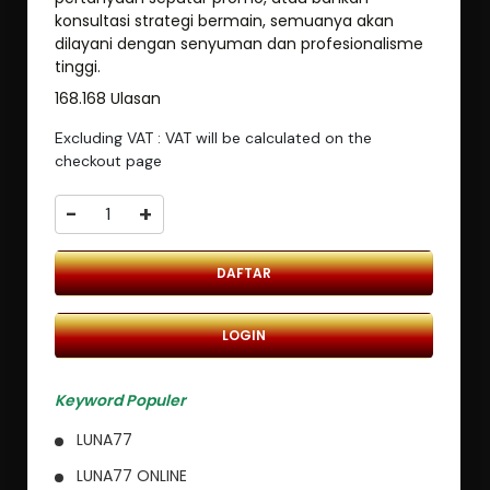
konsultasi strategi bermain, semuanya akan
dilayani dengan senyuman dan profesionalisme
tinggi.
168.168 Ulasan
Excluding VAT : VAT will be calculated on the
checkout page
-
+
DAFTAR
LOGIN
Keyword Populer
LUNA77
LUNA77 ONLINE