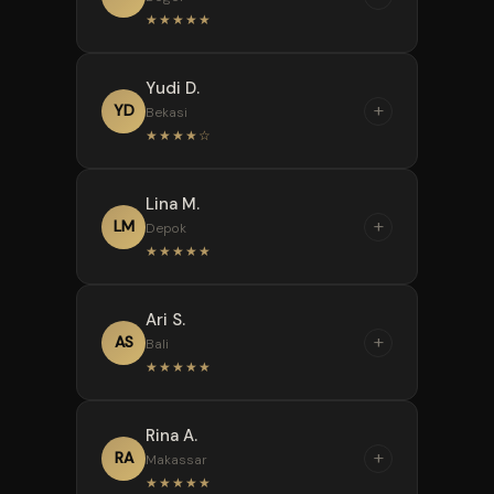
di LUNA77 bikin saya terkejut.
★★★★★
Proses registrasi cuma 2 menit,
langsung dapet bonus
“
Yudi D.
welcome yang bikin modal
Saya sering ganti situs slot
+
YD
Bekasi
awal saya membesar. Dalam
karena kebanyakan tipu-tipu.
★★★★☆
seminggu, saya berhasil narik
Tapi LUNA77 bikin saya betah
untung bersih hampir 2 kali
karena transparansi RTP-nya
“
lipat.
Lina M.
jelas terlihat. Kalah pun tetap
Yang bikin saya kagum dari
+
LM
Depok
dapet cashback mingguan
LUNA77 adalah fitur live RTP-
★★★★★
yang cukup lumayan buat ganti
nya. Saya bisa pantau
rugi.
persentase kemenangan di
“
Ari S.
setiap game secara real-time.
Awalnya ragu karena banyak
+
AS
Bali
Ini sangat membantu saya
situs abal-abal. Tapi setelah
★★★★★
memilih jam dan game yang
melihat langsung kredibilitas
tepat buat bermain.
LUNA77 di forum-forum
“
Rina A.
komunitas, saya mencoba
Saya suka bermain di
+
RA
Makassar
daftar. Ternyata semua
LUNA77 karena pilihan provider
★★★★★
testimoni itu benar adanya.