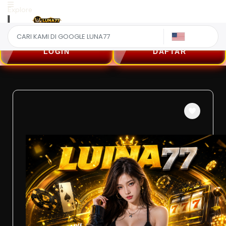
Explore
US
LOGIN
DAFTAR