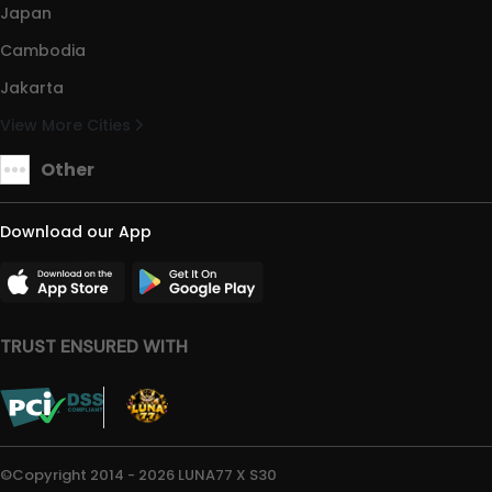
Japan
Cambodia
Jakarta
View More Cities
Other
Download our App
TRUST ENSURED WITH
©Copyright 2014 - 2026 LUNA77 X S30