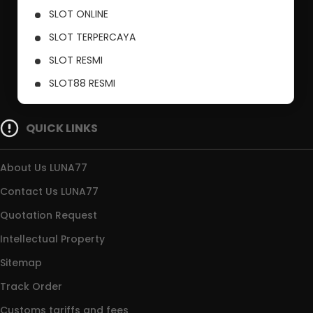
SLOT ONLINE
SLOT TERPERCAYA
SLOT RESMI
SLOT88 RESMI
SLOT777
QUICK LINKS
About Us LUNA77
Contact Us LUNA77
Quotation Request
Intellectual Property
Sitemap
Track Order
Customs tariffs and fees