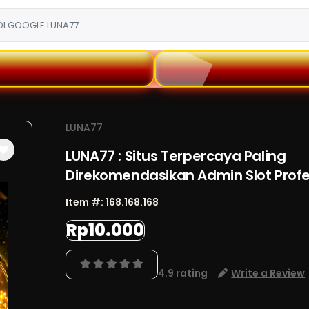
LUNA77
LUNA77 : Situs Terpercaya Paling
Direkomendasikan Admin Slot Profe
Item #:
168.168.168
Rp10.000
4.9 rating
Write a Review