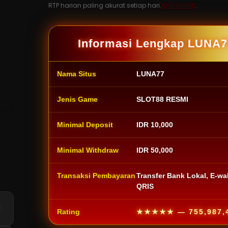
RTP harian paling akurat setiap hari.
KLIK DISINI
.
Informasi Lengkap LUNA7
Nama Situs
LUNA77
Jenis Game
SLOT88 RESMI
Minimal Deposit
IDR 10,000
Minimal Withdraw
IDR 50,000
Transaksi Pembayaran
Transfer Bank Lokal, E-wal
QRIS
Rating
★★★★★
— 755,987,