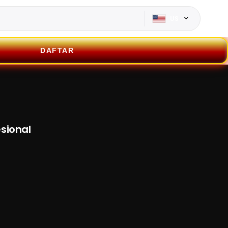
US
DAFTAR
sional