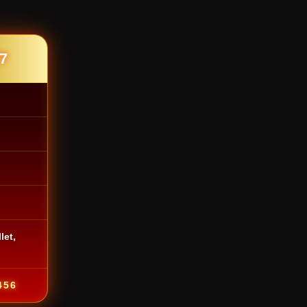
7
let,
456