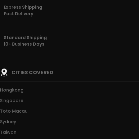
Express Shipping
Fast Delivery
Standard Shipping
10+ Business Days
CITIES COVERED
Hongkong
Singapore
Toto Macau
Sydney
Taiwan