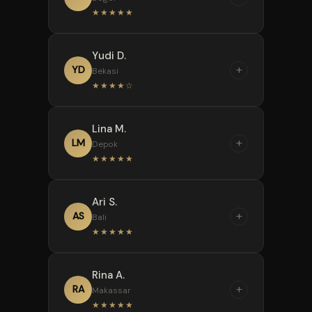
di LUNA77 bikin saya terkejut.
★★★★★
Proses registrasi cuma 2 menit,
langsung dapet bonus
“
Yudi D.
welcome yang bikin modal
Saya sering ganti situs slot
+
YD
Bekasi
awal saya membesar. Dalam
karena kebanyakan tipu-tipu.
★★★★☆
seminggu, saya berhasil narik
Tapi LUNA77 bikin saya betah
untung bersih hampir 2 kali
karena transparansi RTP-nya
“
lipat.
Lina M.
jelas terlihat. Kalah pun tetap
Yang bikin saya kagum dari
+
LM
Depok
dapet cashback mingguan
LUNA77 adalah fitur live RTP-
★★★★★
yang cukup lumayan buat ganti
nya. Saya bisa pantau
rugi.
persentase kemenangan di
“
Ari S.
setiap game secara real-time.
Awalnya ragu karena banyak
+
AS
Bali
Ini sangat membantu saya
situs abal-abal. Tapi setelah
★★★★★
memilih jam dan game yang
melihat langsung kredibilitas
tepat buat bermain.
LUNA77 di forum-forum
“
Rina A.
komunitas, saya mencoba
Saya suka bermain di
+
RA
Makassar
daftar. Ternyata semua
LUNA77 karena pilihan provider
★★★★★
testimoni itu benar adanya.