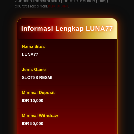
Gunakan link resmi serta pantau RTP harian paling
akurat setiap hari.
KLIK DISINI
.
Informasi Lengkap LUNA77
Nama Situs
LUNA77
Jenis Game
SLOT88 RESMI
Minimal Deposit
IDR 10,000
Minimal Withdraw
IDR 50,000