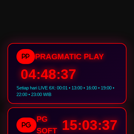
“
potongan.
Saya sudah ajak seluruh
LUNA77 punya sistem anti-
keluarga main di sini, semuanya
lag yang bikin permainan mulus
puas.
walau sinyal pas-pasan. Saya
main dari HP dengan kuota
terbatas, tapi tetap lancar
tanpa buffering. Ini keunggulan
yang jarang dimiliki situs lain.
PRAGMATIC PLAY
PP
04:48:36
Setiap hari LIVE 6X: 00:01 • 13:00 • 16:00 • 19:00 •
22:00 • 23:00 WIB
PG
15:03:36
PG
SOFT