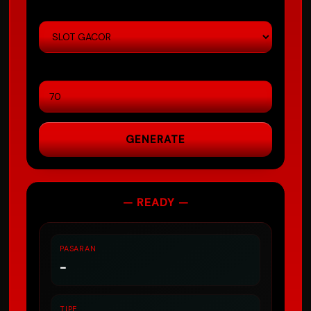
TIPE
MIN CONFIDENCE
GENERATE
— READY —
PASARAN
-
TIPE