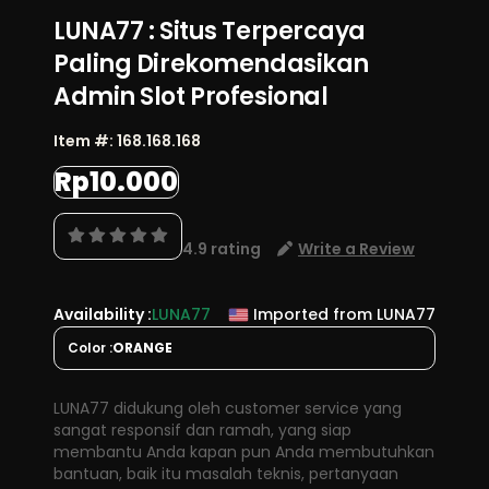
LUNA77 : Situs Terpercaya
Paling Direkomendasikan
Admin Slot Profesional
Item #:
168.168.168
Rp10.000
4.9 rating
Write a Review
Availability :
LUNA77
Imported from LUNA77
Color :
ORANGE
LUNA77 didukung oleh customer service yang
sangat responsif dan ramah, yang siap
membantu Anda kapan pun Anda membutuhkan
bantuan, baik itu masalah teknis, pertanyaan