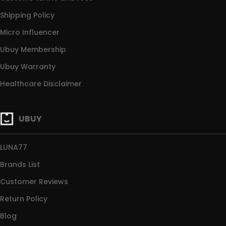
Shipping Policy
Micro Influencer
Ubuy Membership
Ubuy Warranty
Healthcare Disclaimer
UBUY
LUNA77
Brands List
Customer Reviews
Return Policy
Blog