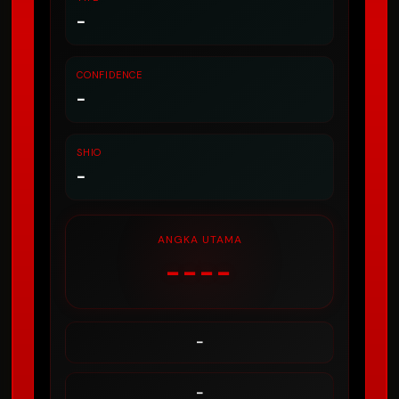
-
CONFIDENCE
-
SHIO
-
ANGKA UTAMA
----
-
-