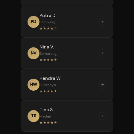
gamenya lengkap banget.
Withdraw saya cair dalam 3
Mulai dari Pragmatic, PG Soft,
“
menit!
Putra D.
sampai Habanero ada semua.
Saya baru kenal LUNA77 dari
+
PD
Lampung
Setiap minggu selalu ada
rekomendasi teman kerja.
★★★★☆
game baru yang bikin saya
Dalam 1 bulan, saya sudah
nggak bosan.
merasakan kemenangan yang
“
Nina V.
cukup besar. Sistem
Kalau soal pelayanan,
+
NV
Semarang
keamanannya juga bikin
LUNA77 juaranya. Customer
★★★★★
tenang karena data pribadi
service-nya nggak pernah
saya tidak pernah bocor.
lama balas chat, bahkan di
“
Hendra W.
tengah malam sekalipun.
LUNA77 adalah satu-
+
HW
Surabaya
Pernah saya kendala deposit,
satunya situs slot yang saya
★★★★★
dibantu selesai dalam 5 menit.
percaya. Bonusnya nggak
pakai syarat rumit, turnover
“
Tina S.
rendah, dan withdraw tanpa
Nggak nyangka bisa dapat
+
TS
Medan
batas maksimal. Saya sudah
jackpot besar di LUNA77 hanya
★★★★★
beberapa kali narik puluhan
dengan modal 50 ribu. Ini situs
juta, semua cair tanpa
benar-benar gacor dan adil.