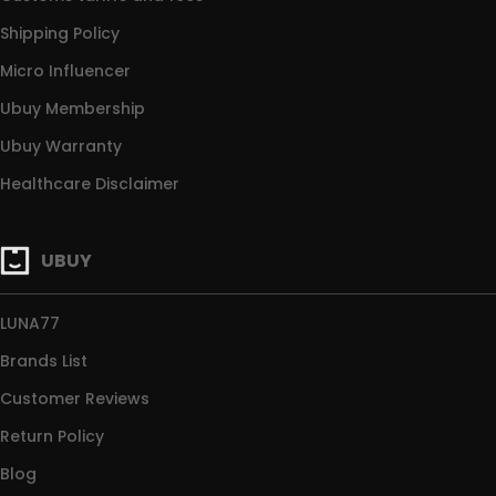
Shipping Policy
Micro Influencer
Ubuy Membership
Ubuy Warranty
Healthcare Disclaimer
UBUY
LUNA77
Brands List
Customer Reviews
Return Policy
Blog