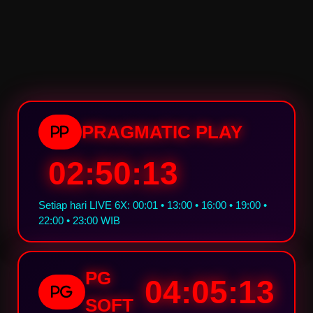
“
potongan.
Saya sudah ajak seluruh
LUNA77 punya sistem anti-
keluarga main di sini, semuanya
lag yang bikin permainan mulus
puas.
walau sinyal pas-pasan. Saya
main dari HP dengan kuota
terbatas, tapi tetap lancar
tanpa buffering. Ini keunggulan
yang jarang dimiliki situs lain.
PRAGMATIC PLAY
PP
02:50:12
Setiap hari LIVE 6X: 00:01 • 13:00 • 16:00 • 19:00 •
22:00 • 23:00 WIB
PG
04:05:12
PG
SOFT