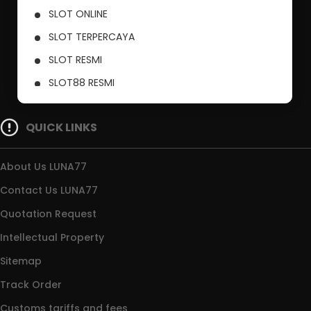
SLOT ONLINE
SLOT TERPERCAYA
SLOT RESMI
SLOT88 RESMI
SLOT777
QUICK LINKS
About Us LUNA77
Contact Us LUNA77
Quotation Request
Intellectual Property
Sitemap
Track Order
Customs tariffs and fees