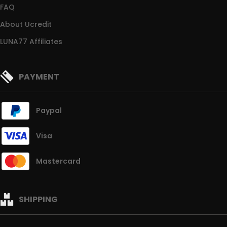
FAQ
About Ucredit
LUNA77 Affiliates
PAYMENT
Paypal
Visa
Mastercard
SHIPPING