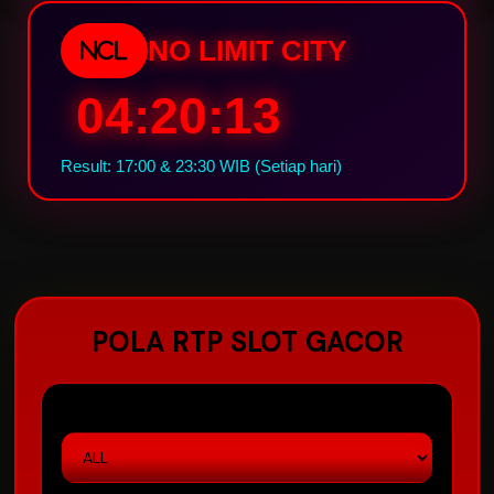
NO LIMIT CITY
NCL
04:20:12
Result: 17:00 & 23:30 WIB (Setiap hari)
POLA RTP SLOT GACOR
PASARAN