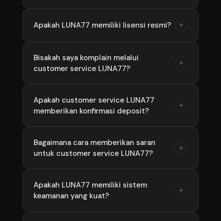
LUNA77 adalah situs slot online terpercaya
+
Apakah LUNA77 memiliki lisensi resmi?
yang telah beroperasi bertahun-tahun dan
direkomendasikan oleh para admin slot
Ya, LUNA77 memiliki lisensi resmi dari lembaga
Bisakah saya komplain melalui
profesional karena konsistensi kemenangan
+
customer service LUNA77?
perjudian internasional dan diawasi secara
dan pelayanan terbaiknya.
ketat untuk memastikan semua permainan
berjalan adil dan transparan.
Tentu, LUNA77 sangat terbuka terhadap kritik
Apakah customer service LUNA77
+
memberikan konfirmasi deposit?
dan saran, dan akan menangani setiap
komplain dengan serius dan profesional.
Ya, customer service LUNA77 siap
Bagaimana cara memberikan saran
+
untuk customer service LUNA77?
mengkonfirmasi deposit Anda jika belum
masuk secara otomatis.
Anda bisa memberikan saran melalui formulir
Apakah LUNA77 memiliki sistem
+
keamanan yang kuat?
di situs atau langsung melalui live chat, dan
semua saran akan dihargai.