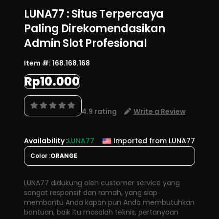
LUNA77 : Situs Terpercaya
Paling Direkomendasikan
Admin Slot Profesional
Item #:
168.168.168
Rp10.000
4.9 rating
Write a Review
Availability :
LUNA77
Imported from LUNA77
Color :
ORANGE
LUNA77 didukung oleh customer service yang
sangat responsif dan ramah, yang siap
membantu Anda kapan pun Anda membutuhkan
bantuan, baik itu masalah teknis, pertanyaan