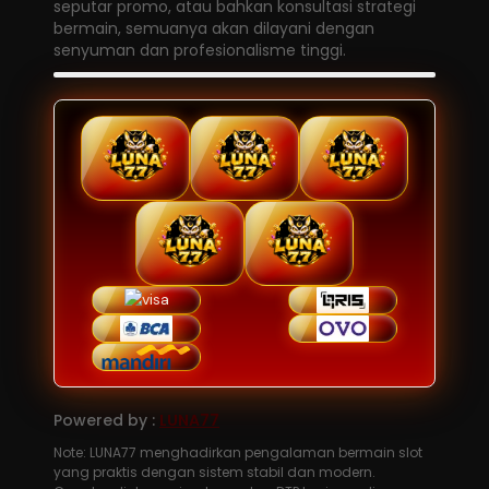
seputar promo, atau bahkan konsultasi strategi
bermain, semuanya akan dilayani dengan
senyuman dan profesionalisme tinggi.
Powered by :
LUNA77
Note: LUNA77 menghadirkan pengalaman bermain slot
yang praktis dengan sistem stabil dan modern.