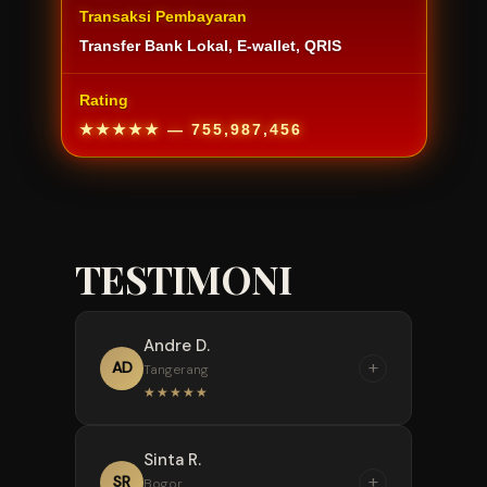
Transaksi Pembayaran
Transfer Bank Lokal, E-wallet, QRIS
Rating
★★★★★
— 755,987,456
TESTIMONI
Andre D.
+
AD
Tangerang
★★★★★
“
Sinta R.
Pengalaman pertama main
+
SR
Bogor