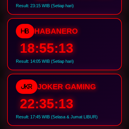
Result: 23:15 WIB (Setiap hari)
HABANERO
HB
18:55:12
Result: 14:05 WIB (Setiap hari)
JOKER GAMING
JKR
22:35:12
Result: 17:45 WIB (Selasa & Jumat LIBUR)