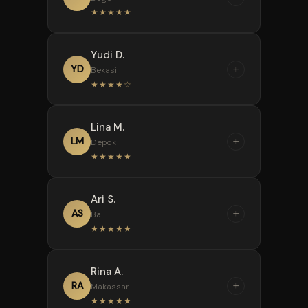
di LUNA77 bikin saya terkejut.
★★★★★
Proses registrasi cuma 2 menit,
langsung dapet bonus
“
Yudi D.
welcome yang bikin modal
Saya sering ganti situs slot
+
YD
Bekasi
awal saya membesar. Dalam
karena kebanyakan tipu-tipu.
★★★★☆
seminggu, saya berhasil narik
Tapi LUNA77 bikin saya betah
untung bersih hampir 2 kali
karena transparansi RTP-nya
“
lipat.
Lina M.
jelas terlihat. Kalah pun tetap
Yang bikin saya kagum dari
+
LM
Depok
dapet cashback mingguan
LUNA77 adalah fitur live RTP-
★★★★★
yang cukup lumayan buat ganti
nya. Saya bisa pantau
rugi.
persentase kemenangan di
“
Ari S.
setiap game secara real-time.
Awalnya ragu karena banyak
+
AS
Bali
Ini sangat membantu saya
situs abal-abal. Tapi setelah
★★★★★
memilih jam dan game yang
melihat langsung kredibilitas
tepat buat bermain.
LUNA77 di forum-forum
“
Rina A.
komunitas, saya mencoba
Saya suka bermain di
+
RA
Makassar
daftar. Ternyata semua
LUNA77 karena pilihan provider
★★★★★
testimoni itu benar adanya.