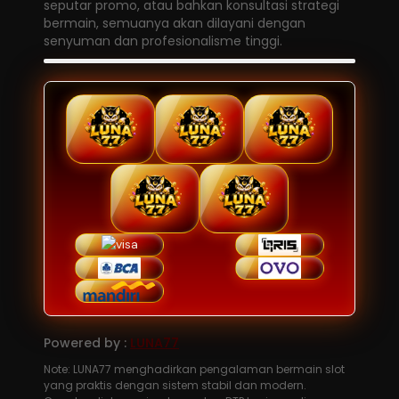
seputar promo, atau bahkan konsultasi strategi
bermain, semuanya akan dilayani dengan
senyuman dan profesionalisme tinggi.
Powered by :
LUNA77
Note: LUNA77 menghadirkan pengalaman bermain slot
yang praktis dengan sistem stabil dan modern.