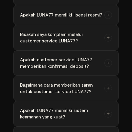
LUNA77 adalah situs slot online terpercaya
+
Apakah LUNA77 memiliki lisensi resmi?
yang telah beroperasi bertahun-tahun dan
direkomendasikan oleh para admin slot
Ya, LUNA77 memiliki lisensi resmi dari lembaga
Bisakah saya komplain melalui
profesional karena konsistensi kemenangan
+
customer service LUNA77?
perjudian internasional dan diawasi secara
dan pelayanan terbaiknya.
ketat untuk memastikan semua permainan
berjalan adil dan transparan.
Tentu, LUNA77 sangat terbuka terhadap kritik
Apakah customer service LUNA77
+
memberikan konfirmasi deposit?
dan saran, dan akan menangani setiap
komplain dengan serius dan profesional.
Ya, customer service LUNA77 siap
Bagaimana cara memberikan saran
+
untuk customer service LUNA77?
mengkonfirmasi deposit Anda jika belum
masuk secara otomatis.
Anda bisa memberikan saran melalui formulir
Apakah LUNA77 memiliki sistem
+
keamanan yang kuat?
di situs atau langsung melalui live chat, dan
semua saran akan dihargai.