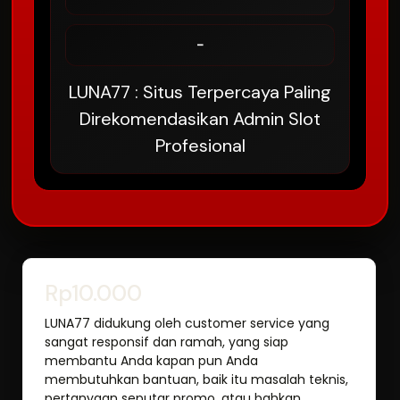
-
LUNA77 : Situs Terpercaya Paling
Direkomendasikan Admin Slot
Profesional
Rp10.000
LUNA77 didukung oleh customer service yang
sangat responsif dan ramah, yang siap
membantu Anda kapan pun Anda
membutuhkan bantuan, baik itu masalah teknis,
pertanyaan seputar promo, atau bahkan