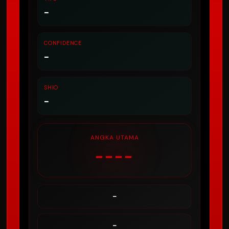
-
CONFIDENCE
-
SHIO
-
ANGKA UTAMA
----
-
-