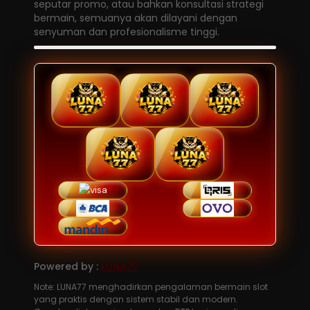
seputar promo, atau bahkan konsultasi strategi
bermain, semuanya akan dilayani dengan
senyuman dan profesionalisme tinggi.
Powered by :
LUNA77
Note: LUNA77 menghadirkan pengalaman bermain slot
yang praktis dengan sistem stabil dan modern.