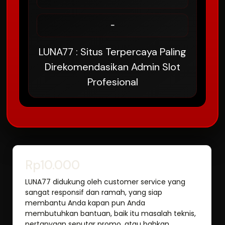
-
LUNA77 : Situs Terpercaya Paling
Direkomendasikan Admin Slot
Profesional
Rp10.000
LUNA77 didukung oleh customer service yang
sangat responsif dan ramah, yang siap
membantu Anda kapan pun Anda
membutuhkan bantuan, baik itu masalah teknis,
pertanyaan seputar promo, atau bahkan