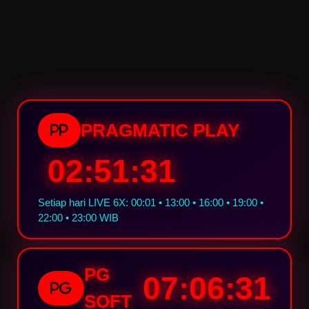
“
potongan.
Saya sudah ajak seluruh
LUNA77 punya sistem anti-
keluarga main di sini, semuanya
lag yang bikin permainan mulus
puas.
walau sinyal pas-pasan. Saya
main dari HP dengan kuota
terbatas, tapi tetap lancar
tanpa buffering. Ini keunggulan
yang jarang dimiliki situs lain.
PRAGMATIC PLAY
PP
02:51:30
Setiap hari LIVE 6X: 00:01 • 13:00 • 16:00 • 19:00 •
22:00 • 23:00 WIB
PG
07:06:30
PG
SOFT