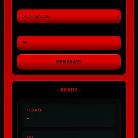
TIPE
MIN CONFIDENCE
GENERATE
— READY —
PASARAN
-
TIPE