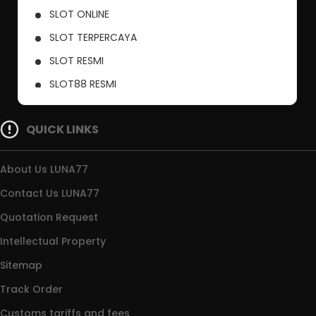
SLOT ONLINE
SLOT TERPERCAYA
SLOT RESMI
SLOT88 RESMI
SLOT777
QUICK LINKS
About Us LUNA77
Contact Us LUNA77
Quotation Request
Intellectual Property
Sitemap
Track Order
Customs tariffs and fees