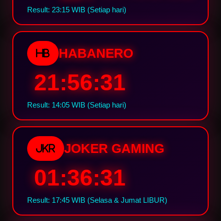
Result: 23:15 WIB (Setiap hari)
HABANERO
HB
21:56:30
Result: 14:05 WIB (Setiap hari)
JOKER GAMING
JKR
01:36:30
Result: 17:45 WIB (Selasa & Jumat LIBUR)