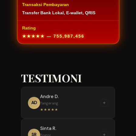
Transaksi Pembayaran
Transfer Bank Lokal, E-wallet, QRIS
Rating
★★★★★
— 755,987,456
TESTIMONI
Andre D.
+
AD
Tangerang
★★★★★
“
Sinta R.
Pengalaman pertama main
+
SR
Bogor