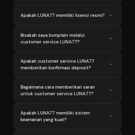
LUNA77 adalah situs slot online terpercaya
+
Apakah LUNA77 memiliki lisensi resmi?
yang telah beroperasi bertahun-tahun dan
direkomendasikan oleh para admin slot
Ya, LUNA77 memiliki lisensi resmi dari lembaga
Bisakah saya komplain melalui
profesional karena konsistensi kemenangan
+
customer service LUNA77?
perjudian internasional dan diawasi secara
dan pelayanan terbaiknya.
ketat untuk memastikan semua permainan
berjalan adil dan transparan.
Tentu, LUNA77 sangat terbuka terhadap kritik
Apakah customer service LUNA77
+
memberikan konfirmasi deposit?
dan saran, dan akan menangani setiap
komplain dengan serius dan profesional.
Ya, customer service LUNA77 siap
Bagaimana cara memberikan saran
+
untuk customer service LUNA77?
mengkonfirmasi deposit Anda jika belum
masuk secara otomatis.
Anda bisa memberikan saran melalui formulir
Apakah LUNA77 memiliki sistem
+
keamanan yang kuat?
di situs atau langsung melalui live chat, dan
semua saran akan dihargai.