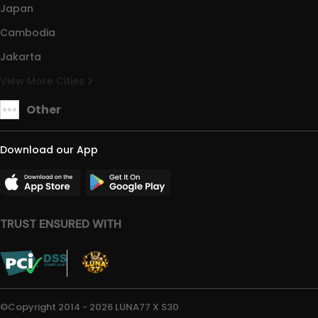
Japan
Cambodia
Jakarta
View More Cities
Other
Download our App
TRUST ENSURED WITH
©Copyright 2014 - 2026 LUNA77 X S30