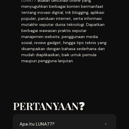
LUNA77
adalah destinasi online yang
menyuguhkan berbagai konten bermanfaat
tentang inovasi digital, trik blogging, aplikasi
populer, panduan internet, serta informasi
mutakhir seputar dunia teknologi. Dapatkan
berbagai wawasan praktis seputar
manajemen website, penggunaan media
sosial, review gadget, hingga tips teknis yang
disampaikan dengan bahasa sederhana dan
mudah diaplikasikan, baik untuk pemula
maupun pengguna lanjutan.
PERTANYAAN❓
+
Apa itu LUNA77?