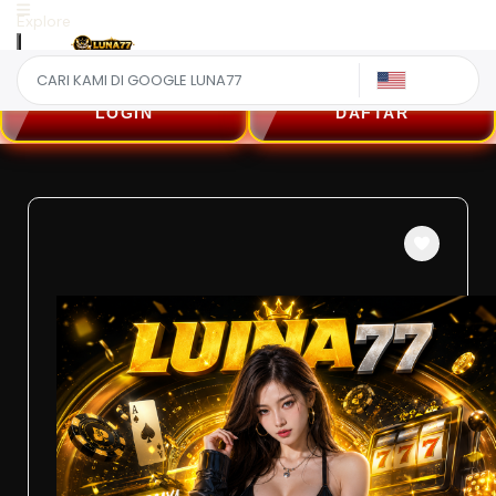
Explore
US
LOGIN
DAFTAR