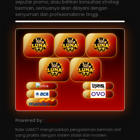
seputar promo, atau bahkan konsultasi strategi
bermain, semuanya akan dilayani dengan
senyuman dan profesionalisme tinggi.
Powered by :
LUNA77
Note: LUNA77 menghadirkan pengalaman bermain slot
yang praktis dengan sistem stabil dan modern.