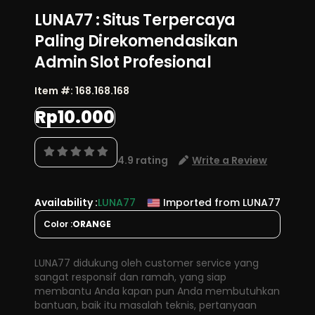
LUNA77 : Situs Terpercaya
Paling Direkomendasikan
Admin Slot Profesional
Item #:
168.168.168
Rp10.000
4.9 rating
Write a Review
Availability :
LUNA77
Imported from LUNA77
Color :
ORANGE
LUNA77 didukung oleh customer service yang
sangat responsif dan ramah, yang siap
membantu Anda kapan pun Anda membutuhkan
bantuan, baik itu masalah teknis, pertanyaan