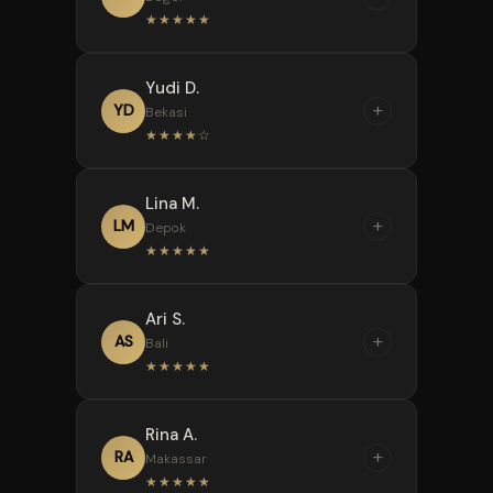
di LUNA77 bikin saya terkejut.
★★★★★
Proses registrasi cuma 2 menit,
langsung dapet bonus
“
Yudi D.
welcome yang bikin modal
Saya sering ganti situs slot
+
YD
Bekasi
awal saya membesar. Dalam
karena kebanyakan tipu-tipu.
★★★★☆
seminggu, saya berhasil narik
Tapi LUNA77 bikin saya betah
untung bersih hampir 2 kali
karena transparansi RTP-nya
“
lipat.
Lina M.
jelas terlihat. Kalah pun tetap
Yang bikin saya kagum dari
+
LM
Depok
dapet cashback mingguan
LUNA77 adalah fitur live RTP-
★★★★★
yang cukup lumayan buat ganti
nya. Saya bisa pantau
rugi.
persentase kemenangan di
“
Ari S.
setiap game secara real-time.
Awalnya ragu karena banyak
+
AS
Bali
Ini sangat membantu saya
situs abal-abal. Tapi setelah
★★★★★
memilih jam dan game yang
melihat langsung kredibilitas
tepat buat bermain.
LUNA77 di forum-forum
“
Rina A.
komunitas, saya mencoba
Saya suka bermain di
+
RA
Makassar
daftar. Ternyata semua
LUNA77 karena pilihan provider
★★★★★
testimoni itu benar adanya.