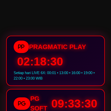
“
potongan.
Saya sudah ajak seluruh
LUNA77 punya sistem anti-
keluarga main di sini, semuanya
lag yang bikin permainan mulus
puas.
walau sinyal pas-pasan. Saya
main dari HP dengan kuota
terbatas, tapi tetap lancar
tanpa buffering. Ini keunggulan
yang jarang dimiliki situs lain.
PRAGMATIC PLAY
PP
02:18:29
Setiap hari LIVE 6X: 00:01 • 13:00 • 16:00 • 19:00 •
22:00 • 23:00 WIB
PG
09:33:29
PG
SOFT