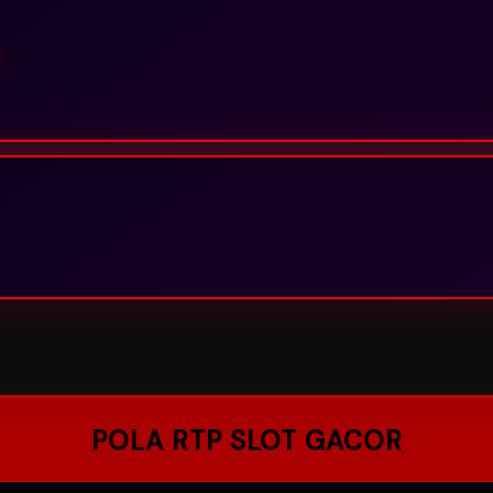
POLA RTP SLOT GACOR