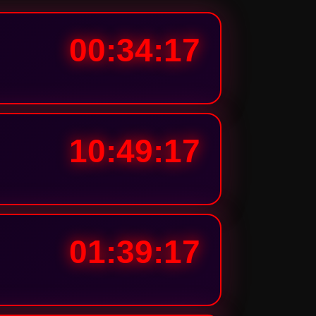
00:34:16
10:49:16
01:39:16