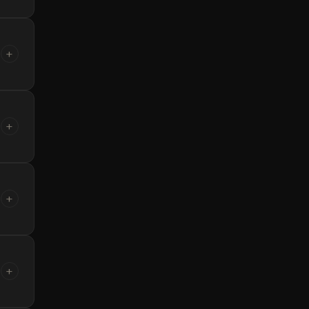
ya
yan
+
tiap
me
bal-
+
na
+
in
+
an,
yang