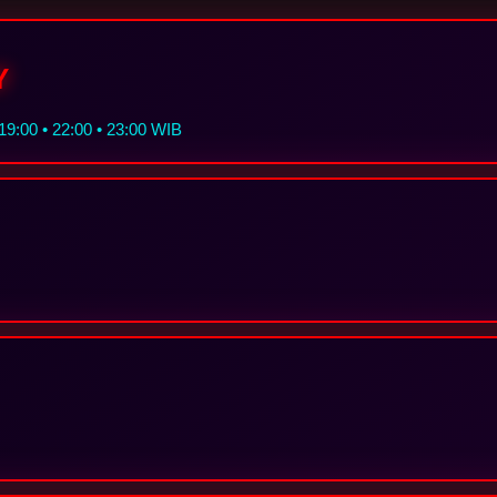
buffering. Ini keunggulan yang jarang
dimiliki situs lain.
Y
 19:00 • 22:00 • 23:00 WIB