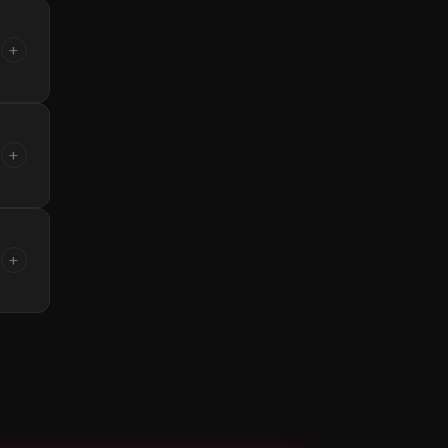
ga
nya.
+
lam
t,
lot
+
an
,
+
 50
il.
 di
g
s-
ta