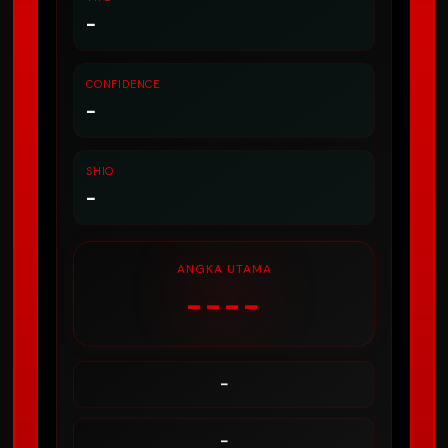
-
CONFIDENCE
-
SHIO
-
ANGKA UTAMA
----
-
-