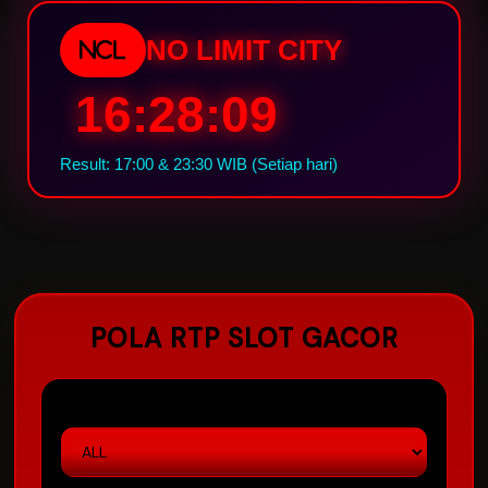
NO LIMIT CITY
NCL
16:28:08
Result: 17:00 & 23:30 WIB (Setiap hari)
POLA RTP SLOT GACOR
PASARAN