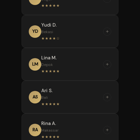
di LUNA77 bikin saya terkejut.
★★★★★
Proses registrasi cuma 2 menit,
langsung dapet bonus
“
Yudi D.
welcome yang bikin modal
Saya sering ganti situs slot
+
YD
Bekasi
awal saya membesar. Dalam
karena kebanyakan tipu-tipu.
★★★★☆
seminggu, saya berhasil narik
Tapi LUNA77 bikin saya betah
untung bersih hampir 2 kali
karena transparansi RTP-nya
“
lipat.
Lina M.
jelas terlihat. Kalah pun tetap
Yang bikin saya kagum dari
+
LM
Depok
dapet cashback mingguan
LUNA77 adalah fitur live RTP-
★★★★★
yang cukup lumayan buat ganti
nya. Saya bisa pantau
rugi.
persentase kemenangan di
“
Ari S.
setiap game secara real-time.
Awalnya ragu karena banyak
+
AS
Bali
Ini sangat membantu saya
situs abal-abal. Tapi setelah
★★★★★
memilih jam dan game yang
melihat langsung kredibilitas
tepat buat bermain.
LUNA77 di forum-forum
“
Rina A.
komunitas, saya mencoba
Saya suka bermain di
+
RA
Makassar
daftar. Ternyata semua
LUNA77 karena pilihan provider
★★★★★
testimoni itu benar adanya.