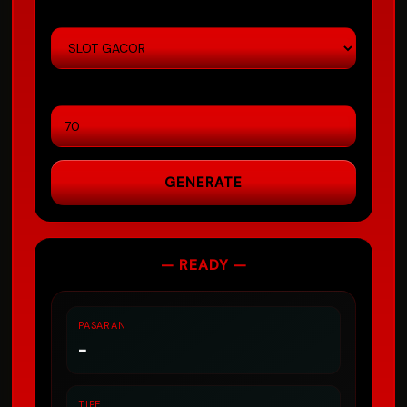
TIPE
MIN CONFIDENCE
GENERATE
— READY —
PASARAN
-
TIPE