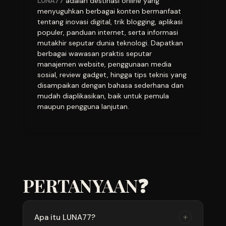
LUNA77
adalah destinasi online yang
menyuguhkan berbagai konten bermanfaat
tentang inovasi digital, trik blogging, aplikasi
populer, panduan internet, serta informasi
mutakhir seputar dunia teknologi. Dapatkan
berbagai wawasan praktis seputar
manajemen website, penggunaan media
sosial, review gadget, hingga tips teknis yang
disampaikan dengan bahasa sederhana dan
mudah diaplikasikan, baik untuk pemula
maupun pengguna lanjutan.
PERTANYAAN❓
+
Apa itu LUNA77?