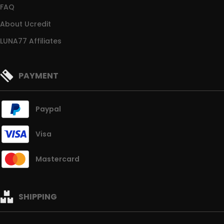
FAQ
About Ucredit
LUNA77 Affiliates
PAYMENT
Paypal
Visa
Mastercard
SHIPPING