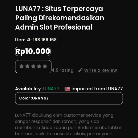
LUNA77 : Situs Terpercaya
Paling Direkomendasikan
Admin Slot Profesional
Item #:
168.168.168
Rp10.000
4.9 rating
Write a Review
Availability :
LUNA77
Imported from LUNA77
Color :
ORANGE
LUNA77 didukung oleh customer service yang
sangat responsif dan ramah, yang siap
membantu Anda kapan pun Anda membutuhkan
bantuan, baik itu masalah teknis, pertanyaan