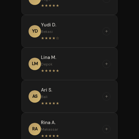
di LUNA77 bikin saya terkejut.
★★★★★
Proses registrasi cuma 2 menit,
langsung dapet bonus
“
Yudi D.
welcome yang bikin modal
Saya sering ganti situs slot
+
YD
Bekasi
awal saya membesar. Dalam
karena kebanyakan tipu-tipu.
★★★★☆
seminggu, saya berhasil narik
Tapi LUNA77 bikin saya betah
untung bersih hampir 2 kali
karena transparansi RTP-nya
“
lipat.
Lina M.
jelas terlihat. Kalah pun tetap
Yang bikin saya kagum dari
+
LM
Depok
dapet cashback mingguan
LUNA77 adalah fitur live RTP-
★★★★★
yang cukup lumayan buat ganti
nya. Saya bisa pantau
rugi.
persentase kemenangan di
“
Ari S.
setiap game secara real-time.
Awalnya ragu karena banyak
+
AS
Bali
Ini sangat membantu saya
situs abal-abal. Tapi setelah
★★★★★
memilih jam dan game yang
melihat langsung kredibilitas
tepat buat bermain.
LUNA77 di forum-forum
“
Rina A.
komunitas, saya mencoba
Saya suka bermain di
+
RA
Makassar
daftar. Ternyata semua
LUNA77 karena pilihan provider
★★★★★
testimoni itu benar adanya.