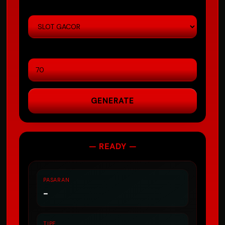
TIPE
MIN CONFIDENCE
GENERATE
— READY —
PASARAN
-
TIPE