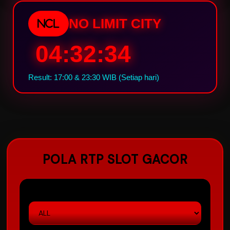
NO LIMIT CITY
NCL
04:32:33
Result: 17:00 & 23:30 WIB (Setiap hari)
POLA RTP SLOT GACOR
PASARAN