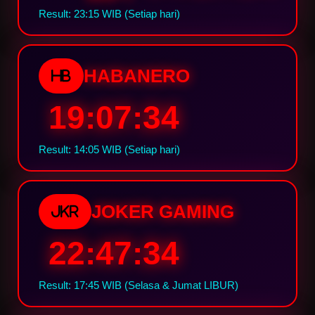
Result: 23:15 WIB (Setiap hari)
HABANERO
HB
19:07:33
Result: 14:05 WIB (Setiap hari)
JOKER GAMING
JKR
22:47:33
Result: 17:45 WIB (Selasa & Jumat LIBUR)