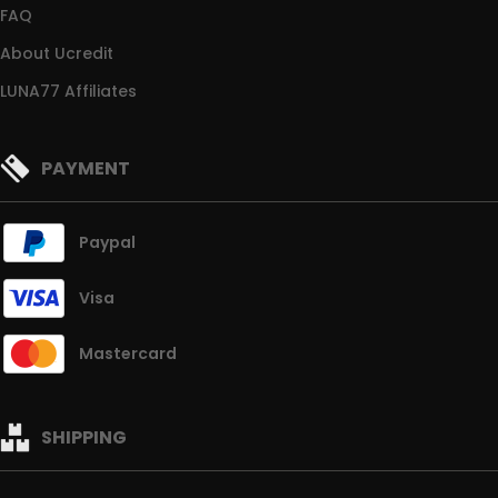
FAQ
About Ucredit
LUNA77 Affiliates
PAYMENT
Paypal
Visa
Mastercard
SHIPPING