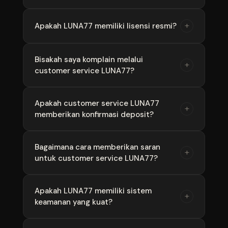
LUNA77 adalah situs slot online terpercaya
+
Apakah LUNA77 memiliki lisensi resmi?
yang telah beroperasi bertahun-tahun dan
direkomendasikan oleh para admin slot
Ya, LUNA77 memiliki lisensi resmi dari lembaga
Bisakah saya komplain melalui
profesional karena konsistensi kemenangan
+
customer service LUNA77?
perjudian internasional dan diawasi secara
dan pelayanan terbaiknya.
ketat untuk memastikan semua permainan
berjalan adil dan transparan.
Tentu, LUNA77 sangat terbuka terhadap kritik
Apakah customer service LUNA77
+
memberikan konfirmasi deposit?
dan saran, dan akan menangani setiap
komplain dengan serius dan profesional.
Ya, customer service LUNA77 siap
Bagaimana cara memberikan saran
+
untuk customer service LUNA77?
mengkonfirmasi deposit Anda jika belum
masuk secara otomatis.
Anda bisa memberikan saran melalui formulir
Apakah LUNA77 memiliki sistem
+
keamanan yang kuat?
di situs atau langsung melalui live chat, dan
semua saran akan dihargai.