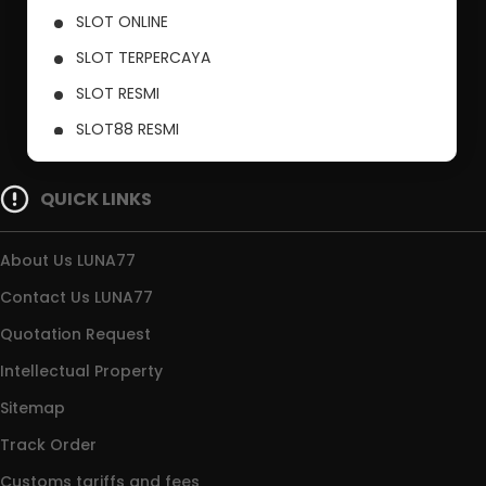
SLOT ONLINE
SLOT TERPERCAYA
SLOT RESMI
SLOT88 RESMI
SLOT777
QUICK LINKS
About Us LUNA77
Contact Us LUNA77
Quotation Request
Intellectual Property
Sitemap
Track Order
Customs tariffs and fees