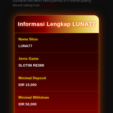
Gunakan link resmi serta pantau RTP harian paling
akurat setiap hari.
KLIK DISINI
.
Informasi Lengkap LUNA77
Nama Situs
LUNA77
Jenis Game
SLOT88 RESMI
Minimal Deposit
IDR 10,000
Minimal Withdraw
IDR 50,000