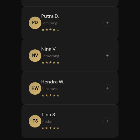
gamenya lengkap banget.
Withdraw saya cair dalam 3
Mulai dari Pragmatic, PG Soft,
“
menit!
Putra D.
sampai Habanero ada semua.
Saya baru kenal LUNA77 dari
+
PD
Lampung
Setiap minggu selalu ada
rekomendasi teman kerja.
★★★★☆
game baru yang bikin saya
Dalam 1 bulan, saya sudah
nggak bosan.
merasakan kemenangan yang
“
Nina V.
cukup besar. Sistem
Kalau soal pelayanan,
+
NV
Semarang
keamanannya juga bikin
LUNA77 juaranya. Customer
★★★★★
tenang karena data pribadi
service-nya nggak pernah
saya tidak pernah bocor.
lama balas chat, bahkan di
“
Hendra W.
tengah malam sekalipun.
LUNA77 adalah satu-
+
HW
Surabaya
Pernah saya kendala deposit,
satunya situs slot yang saya
★★★★★
dibantu selesai dalam 5 menit.
percaya. Bonusnya nggak
pakai syarat rumit, turnover
“
Tina S.
rendah, dan withdraw tanpa
Nggak nyangka bisa dapat
+
TS
Medan
batas maksimal. Saya sudah
jackpot besar di LUNA77 hanya
★★★★★
beberapa kali narik puluhan
dengan modal 50 ribu. Ini situs
juta, semua cair tanpa
benar-benar gacor dan adil.