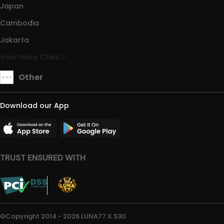
Japan
Cambodia
Jakarta
View More Cities
Other
Download our App
TRUST ENSURED WITH
©Copyright 2014 - 2026 LUNA77 X S30