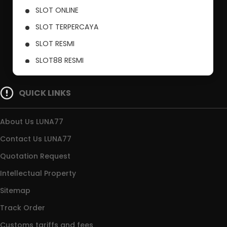
SLOT ONLINE
SLOT TERPERCAYA
SLOT RESMI
SLOT88 RESMI
SLOT777
QUICK LINKS
About Us LUNA77
Contact Us LUNA77
Quotation Request
Intellectual Property
Sitemap
Track Order
Customs tariffs and fees