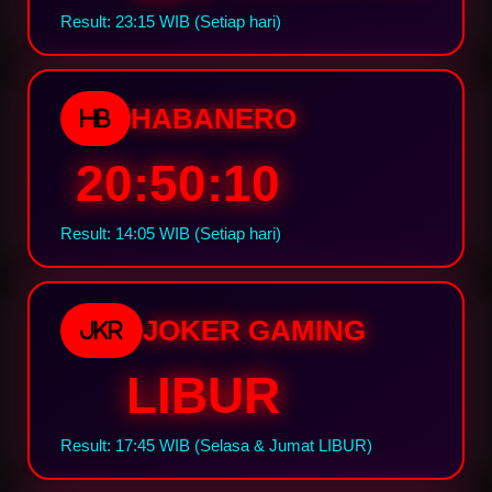
Result: 23:15 WIB (Setiap hari)
HABANERO
HB
20:50:09
Result: 14:05 WIB (Setiap hari)
JOKER GAMING
JKR
LIBUR
Result: 17:45 WIB (Selasa & Jumat LIBUR)