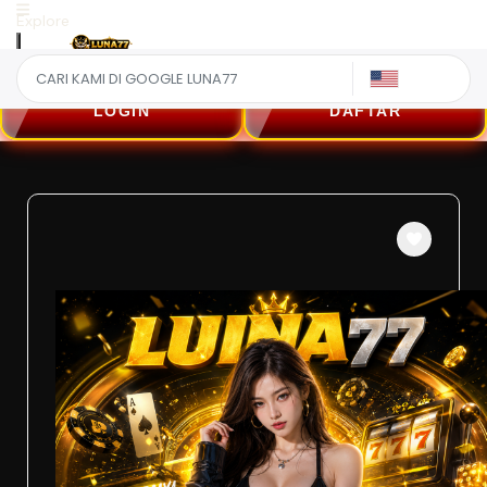
Explore
US
LOGIN
DAFTAR