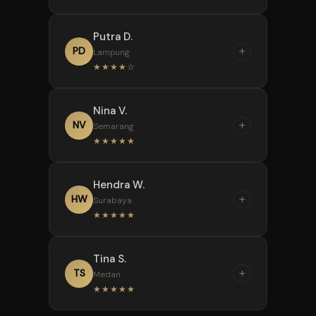
gamenya lengkap banget.
Withdraw saya cair dalam 3
Mulai dari Pragmatic, PG Soft,
“
menit!
Putra D.
sampai Habanero ada semua.
Saya baru kenal LUNA77 dari
+
PD
Lampung
Setiap minggu selalu ada
rekomendasi teman kerja.
★★★★☆
game baru yang bikin saya
Dalam 1 bulan, saya sudah
nggak bosan.
merasakan kemenangan yang
“
Nina V.
cukup besar. Sistem
Kalau soal pelayanan,
+
NV
Semarang
keamanannya juga bikin
LUNA77 juaranya. Customer
★★★★★
tenang karena data pribadi
service-nya nggak pernah
saya tidak pernah bocor.
lama balas chat, bahkan di
“
Hendra W.
tengah malam sekalipun.
LUNA77 adalah satu-
+
HW
Surabaya
Pernah saya kendala deposit,
satunya situs slot yang saya
★★★★★
dibantu selesai dalam 5 menit.
percaya. Bonusnya nggak
pakai syarat rumit, turnover
“
Tina S.
rendah, dan withdraw tanpa
Nggak nyangka bisa dapat
+
TS
Medan
batas maksimal. Saya sudah
jackpot besar di LUNA77 hanya
★★★★★
beberapa kali narik puluhan
dengan modal 50 ribu. Ini situs
juta, semua cair tanpa
benar-benar gacor dan adil.