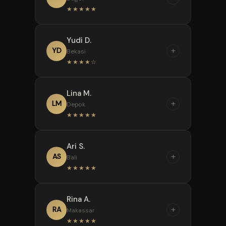
di LUNA77 bikin saya terkejut.
★★★★★
Proses registrasi cuma 2 menit,
langsung dapet bonus
“
Yudi D.
welcome yang bikin modal
Saya sering ganti situs slot
+
YD
Bekasi
awal saya membesar. Dalam
karena kebanyakan tipu-tipu.
★★★★☆
seminggu, saya berhasil narik
Tapi LUNA77 bikin saya betah
untung bersih hampir 2 kali
karena transparansi RTP-nya
“
lipat.
Lina M.
jelas terlihat. Kalah pun tetap
Yang bikin saya kagum dari
+
LM
Depok
dapet cashback mingguan
LUNA77 adalah fitur live RTP-
★★★★★
yang cukup lumayan buat ganti
nya. Saya bisa pantau
rugi.
persentase kemenangan di
“
Ari S.
setiap game secara real-time.
Awalnya ragu karena banyak
+
AS
Bali
Ini sangat membantu saya
situs abal-abal. Tapi setelah
★★★★★
memilih jam dan game yang
melihat langsung kredibilitas
tepat buat bermain.
LUNA77 di forum-forum
“
Rina A.
komunitas, saya mencoba
Saya suka bermain di
+
RA
Makassar
daftar. Ternyata semua
LUNA77 karena pilihan provider
★★★★★
testimoni itu benar adanya.