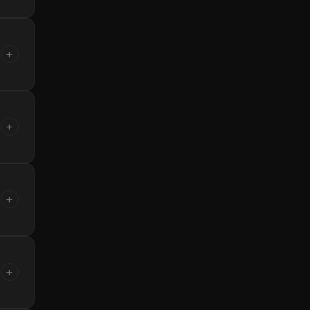
ya
yan
+
tiap
me
bal-
+
na
+
in
+
an,
yang