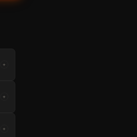
+
77
+
cuma
ome
.
+
in