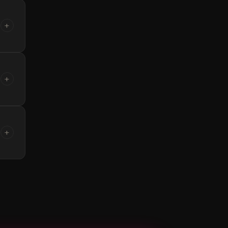
ga
nya.
+
lam
t,
lot
+
an
,
+
 50
il.
 di
g
s-
ta