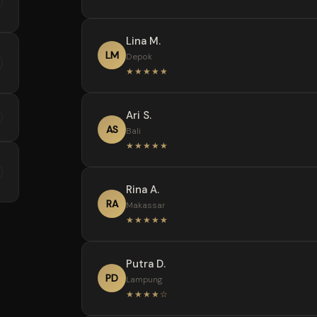
saya betah karena transparansi RTP-n
jelas terlihat. Kalah pun tetap dapet
“
Lina M.
cashback mingguan yang cukup luma
Yang bikin saya kagum dari LUNA77
LM
Depok
buat ganti rugi.
adalah fitur live RTP-nya. Saya bisa
★★★★★
pantau persentase kemenangan di se
game secara real-time. Ini sangat
“
Ari S.
membantu saya memilih jam dan ga
Awalnya ragu karena banyak situs a
AS
Bali
yang tepat buat bermain.
abal. Tapi setelah melihat langsung
★★★★★
kredibilitas LUNA77 di forum-forum
komunitas, saya mencoba daftar.
“
Rina A.
Ternyata semua testimoni itu benar
Saya suka bermain di LUNA77 kare
RA
Makassar
adanya. Withdraw saya cair dalam 3
pilihan provider gamenya lengkap
★★★★★
menit!
banget. Mulai dari Pragmatic, PG Soft,
sampai Habanero ada semua. Setiap
“
Putra D.
minggu selalu ada game baru yang bik
Saya baru kenal LUNA77 dari
PD
Lampung
saya nggak bosan.
rekomendasi teman kerja. Dalam 1 bul
★★★★☆
saya sudah merasakan kemenangan 