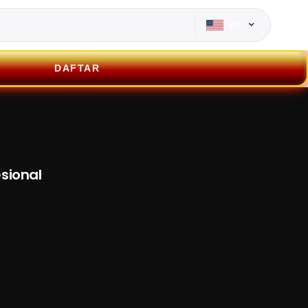
US
DAFTAR
sional