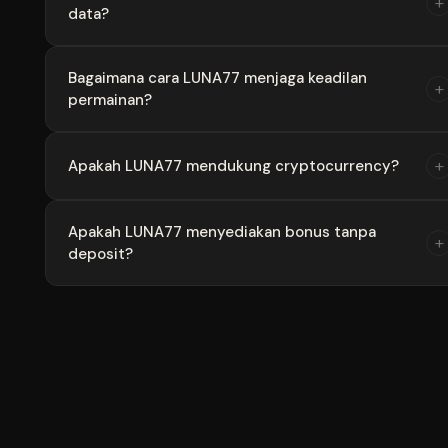
+
data?
firewall canggih untuk melindungi semua data dan
transaksi member.
Tidak pernah. LUNA77 memiliki reputasi keamanan yang
Bagaimana cara LUNA77 menjaga keadilan
+
permainan?
sangat baik dan tidak pernah terjadi kebocoran data
sepanjang operasionalnya.
LUNA77 menggunakan sistem RNG bersertifikat yang
+
Apakah LUNA77 mendukung cryptocurrency?
diaudit secara rutin oleh lembaga independen untuk
memastikan keadilan.
Saat ini LUNA77 belum mendukung cryptocurrency,
Apakah LUNA77 menyediakan bonus tanpa
+
deposit?
tetapi mendukung berbagai metode pembayaran
konvensional.
LUNA77 sesekali mengadakan promo tanpa deposit,
tetapi biasanya bonus diberikan setelah deposit
pertama.