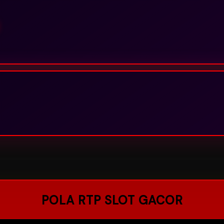
POLA RTP SLOT GACOR