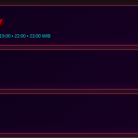
buffering. Ini keunggulan yang jarang
dimiliki situs lain.
Y
 19:00 • 22:00 • 23:00 WIB