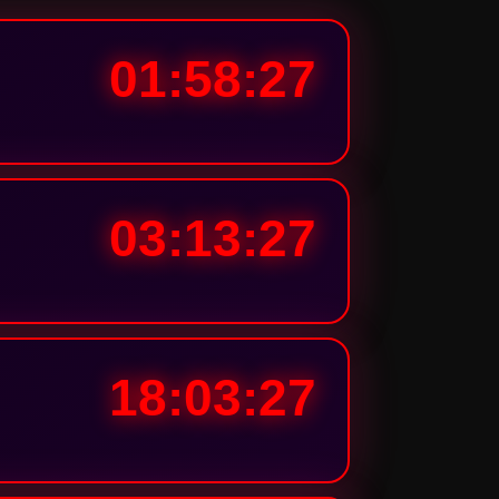
01:58:25
03:13:25
18:03:25