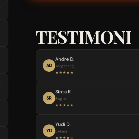
TESTIMONI
n
Andre D.
AD
Tangerang
★★★★★
“
Sinta R.
Pengalaman pertama main di LUNA
SR
Bogor
bikin saya terkejut. Proses registrasi 
★★★★★
2 menit, langsung dapet bonus welc
u
yang bikin modal awal saya membesar
“
Yudi D.
Dalam seminggu, saya berhasil narik
Saya sering ganti situs slot karena
YD
Bekasi
untung bersih hampir 2 kali lipat.
kebanyakan tipu-tipu. Tapi LUNA77 bik
★★★★☆