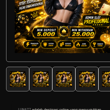
LUNA77
adalah destinasi online yang menyuguhkan