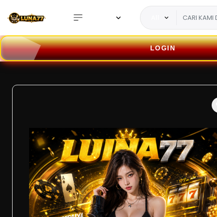
Explore
All
LOGIN