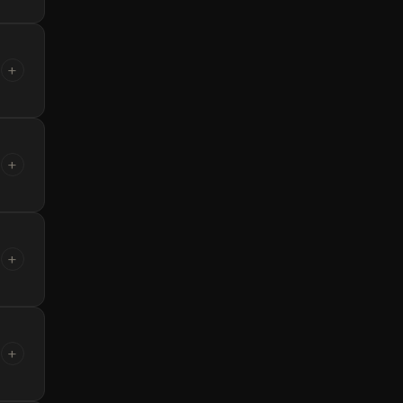
ya
yan
+
tiap
me
bal-
+
na
+
in
+
an,
yang