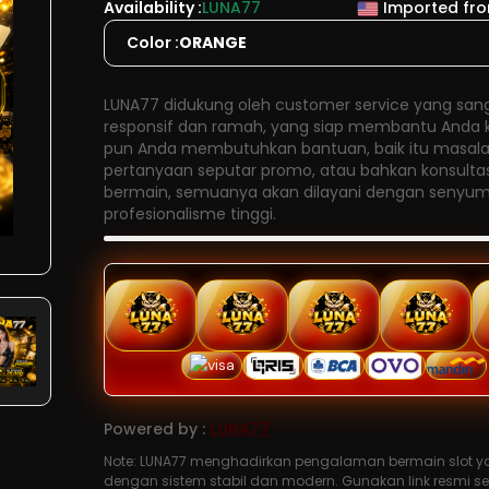
Availability :
LUNA77
Imported fr
Color :
ORANGE
LUNA77 didukung oleh customer service yang san
responsif dan ramah, yang siap membantu Anda
pun Anda membutuhkan bantuan, baik itu masalah
pertanyaan seputar promo, atau bahkan konsultasi
bermain, semuanya akan dilayani dengan senyu
profesionalisme tinggi.
Powered by :
LUNA77
Note: LUNA77 menghadirkan pengalaman bermain slot ya
dengan sistem stabil dan modern. Gunakan link resmi s