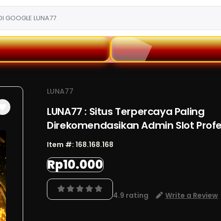
LUNA77
LUNA77 : Situs Terpercaya Paling
Direkomendasikan Admin Slot Profe
Item #:
168.168.168
Rp10.000
4.9 rating
Write a Review