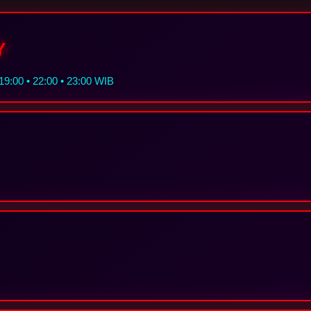
buffering. Ini keunggulan yang jarang
dimiliki situs lain.
Y
 19:00 • 22:00 • 23:00 WIB