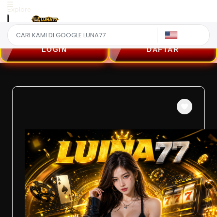
Explore
US
LOGIN
DAFTAR