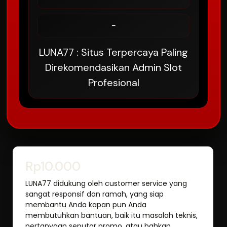
-
LUNA77 : Situs Terpercaya Paling
Direkomendasikan Admin Slot
Profesional
Rp10.000
LUNA77 didukung oleh customer service yang
sangat responsif dan ramah, yang siap
membantu Anda kapan pun Anda
membutuhkan bantuan, baik itu masalah teknis,
pertanyaan seputar promo, atau bahkan