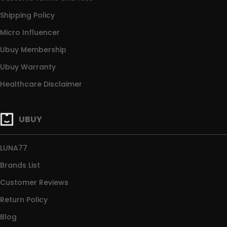
Shipping Policy
Micro Influencer
Ubuy Membership
Ubuy Warranty
Healthcare Disclaimer
UBUY
LUNA77
Brands List
Customer Reviews
Return Policy
Blog