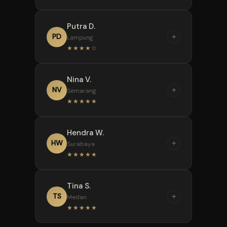
gamenya lengkap banget.
Withdraw saya cair dalam 3
Mulai dari Pragmatic, PG Soft,
“
menit!
Putra D.
sampai Habanero ada semua.
Saya baru kenal LUNA77 dari
+
PD
Lampung
Setiap minggu selalu ada
rekomendasi teman kerja.
★★★★☆
game baru yang bikin saya
Dalam 1 bulan, saya sudah
nggak bosan.
merasakan kemenangan yang
“
Nina V.
cukup besar. Sistem
Kalau soal pelayanan,
+
NV
Semarang
keamanannya juga bikin
LUNA77 juaranya. Customer
★★★★★
tenang karena data pribadi
service-nya nggak pernah
saya tidak pernah bocor.
lama balas chat, bahkan di
“
Hendra W.
tengah malam sekalipun.
LUNA77 adalah satu-
+
HW
Surabaya
Pernah saya kendala deposit,
satunya situs slot yang saya
★★★★★
dibantu selesai dalam 5 menit.
percaya. Bonusnya nggak
pakai syarat rumit, turnover
“
Tina S.
rendah, dan withdraw tanpa
Nggak nyangka bisa dapat
+
TS
Medan
batas maksimal. Saya sudah
jackpot besar di LUNA77 hanya
★★★★★
beberapa kali narik puluhan
dengan modal 50 ribu. Ini situs
juta, semua cair tanpa
benar-benar gacor dan adil.