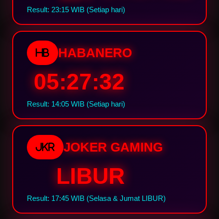
Result: 23:15 WIB (Setiap hari)
HABANERO
HB
05:27:31
Result: 14:05 WIB (Setiap hari)
JOKER GAMING
JKR
LIBUR
Result: 17:45 WIB (Selasa & Jumat LIBUR)