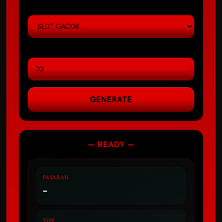
TIPE
MIN CONFIDENCE
GENERATE
— READY —
PASARAN
-
TIPE