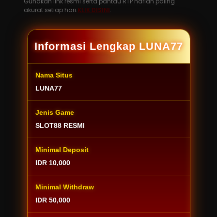
Gunakan link resmi serta pantau RTP harian paling
akurat setiap hari.
KLIK DISINI
.
Informasi Lengkap LUNA77
Nama Situs
LUNA77
Jenis Game
SLOT88 RESMI
Minimal Deposit
IDR 10,000
Minimal Withdraw
IDR 50,000