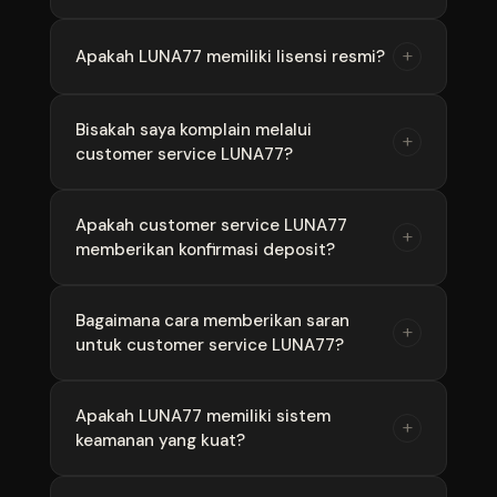
LUNA77 adalah situs slot online terpercaya
+
Apakah LUNA77 memiliki lisensi resmi?
yang telah beroperasi bertahun-tahun dan
direkomendasikan oleh para admin slot
Ya, LUNA77 memiliki lisensi resmi dari lembaga
Bisakah saya komplain melalui
profesional karena konsistensi kemenangan
+
customer service LUNA77?
perjudian internasional dan diawasi secara
dan pelayanan terbaiknya.
ketat untuk memastikan semua permainan
berjalan adil dan transparan.
Tentu, LUNA77 sangat terbuka terhadap kritik
Apakah customer service LUNA77
+
memberikan konfirmasi deposit?
dan saran, dan akan menangani setiap
komplain dengan serius dan profesional.
Ya, customer service LUNA77 siap
Bagaimana cara memberikan saran
+
untuk customer service LUNA77?
mengkonfirmasi deposit Anda jika belum
masuk secara otomatis.
Anda bisa memberikan saran melalui formulir
Apakah LUNA77 memiliki sistem
+
keamanan yang kuat?
di situs atau langsung melalui live chat, dan
semua saran akan dihargai.