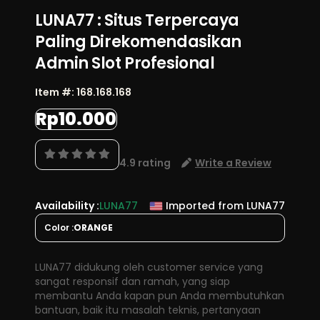
LUNA77 : Situs Terpercaya
Paling Direkomendasikan
Admin Slot Profesional
Item #:
168.168.168
Rp10.000
4.9 rating
Write a Review
Availability :
LUNA77
Imported from LUNA77
Color :
ORANGE
LUNA77 didukung oleh customer service yang
sangat responsif dan ramah, yang siap
membantu Anda kapan pun Anda membutuhkan
bantuan, baik itu masalah teknis, pertanyaan