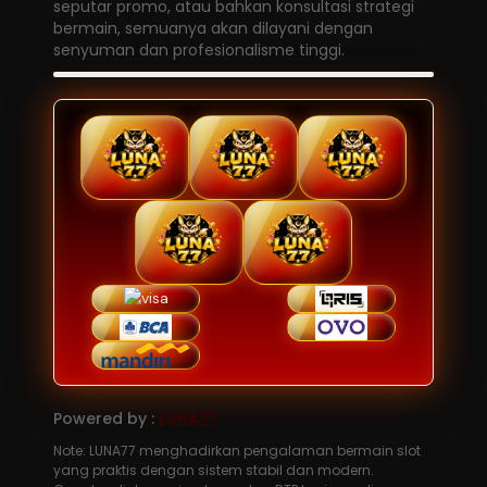
seputar promo, atau bahkan konsultasi strategi
bermain, semuanya akan dilayani dengan
senyuman dan profesionalisme tinggi.
Powered by :
LUNA77
Note: LUNA77 menghadirkan pengalaman bermain slot
yang praktis dengan sistem stabil dan modern.