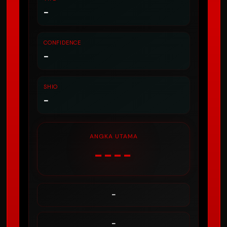
-
CONFIDENCE
-
SHIO
-
ANGKA UTAMA
----
-
-