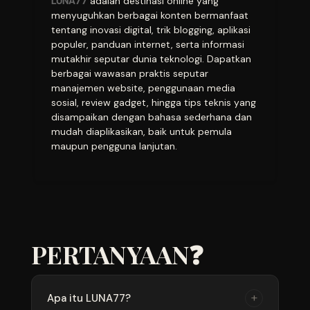
LUNA77
adalah destinasi online yang
menyuguhkan berbagai konten bermanfaat
tentang inovasi digital, trik blogging, aplikasi
populer, panduan internet, serta informasi
mutakhir seputar dunia teknologi. Dapatkan
berbagai wawasan praktis seputar
manajemen website, penggunaan media
sosial, review gadget, hingga tips teknis yang
disampaikan dengan bahasa sederhana dan
mudah diaplikasikan, baik untuk pemula
maupun pengguna lanjutan.
PERTANYAAN❓
+
Apa itu LUNA77?