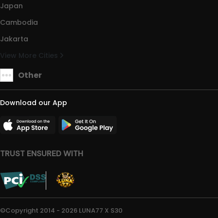
Japan
Cambodia
Jakarta
View More Cities
Other
Download our App
TRUST ENSURED WITH
©Copyright 2014 - 2026 LUNA77 X S30