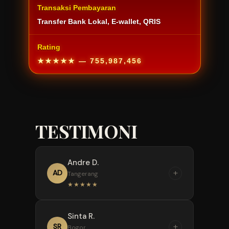
Transaksi Pembayaran
Transfer Bank Lokal, E-wallet, QRIS
Rating
★★★★★
— 755,987,456
TESTIMONI
Andre D.
+
AD
Tangerang
★★★★★
“
Sinta R.
Pengalaman pertama main
+
SR
Bogor