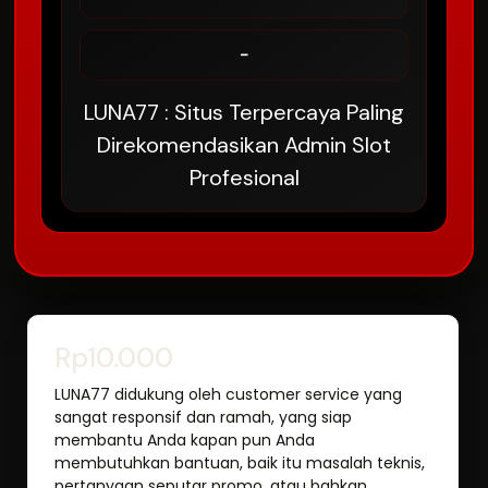
-
LUNA77 : Situs Terpercaya Paling
Direkomendasikan Admin Slot
Profesional
Rp10.000
LUNA77 didukung oleh customer service yang
sangat responsif dan ramah, yang siap
membantu Anda kapan pun Anda
membutuhkan bantuan, baik itu masalah teknis,
pertanyaan seputar promo, atau bahkan