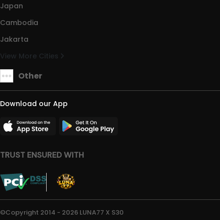
Japan
Cambodia
Jakarta
View More Cities
Other
Download our App
TRUST ENSURED WITH
©Copyright 2014 - 2026 LUNA77 X S30