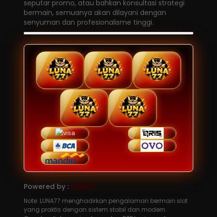
seputar promo, atau bahkan konsultasi strategi
bermain, semuanya akan dilayani dengan
senyuman dan profesionalisme tinggi.
Powered by :
LUNA77
Note: LUNA77 menghadirkan pengalaman bermain slot
yang praktis dengan sistem stabil dan modern.