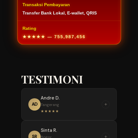
Transaksi Pembayaran
Transfer Bank Lokal, E-wallet, QRIS
Rating
★★★★★
— 755,987,456
TESTIMONI
Andre D.
+
AD
Tangerang
★★★★★
“
Sinta R.
Pengalaman pertama main
+
SR
Bogor