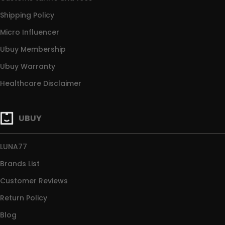
Shipping Policy
Micro Influencer
Ubuy Membership
Ubuy Warranty
Healthcare Disclaimer
UBUY
LUNA77
Brands List
Customer Reviews
Return Policy
Blog