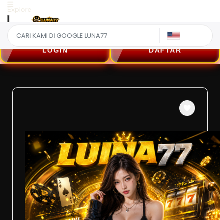
Explore
US
LOGIN
DAFTAR