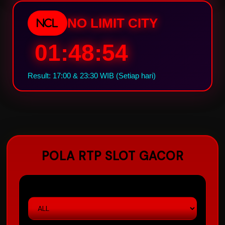
NO LIMIT CITY
NCL
01:48:53
Result: 17:00 & 23:30 WIB (Setiap hari)
POLA RTP SLOT GACOR
PASARAN