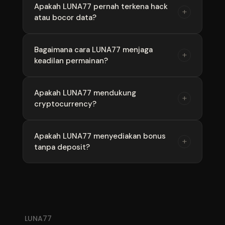
Ya, LUNA77 menggunakan enkripsi SSL 256-bit
Apakah LUNA77 pernah terkena hack
+
atau bocor data?
dan firewall canggih untuk melindungi semua
data dan transaksi member.
Tidak pernah. LUNA77 memiliki reputasi
Bagaimana cara LUNA77 menjaga
+
keadilan permainan?
keamanan yang sangat baik dan tidak pernah
terjadi kebocoran data sepanjang
operasionalnya.
LUNA77 menggunakan sistem RNG
Apakah LUNA77 mendukung
+
cryptocurrency?
bersertifikat yang diaudit secara rutin oleh
lembaga independen untuk memastikan
keadilan.
Saat ini LUNA77 belum mendukung
Apakah LUNA77 menyediakan bonus
+
tanpa deposit?
cryptocurrency, tetapi mendukung berbagai
metode pembayaran konvensional.
LUNA77 sesekali mengadakan promo tanpa
deposit, tetapi biasanya bonus diberikan
setelah deposit pertama.
LUNA77