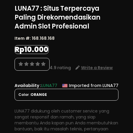
LUNA77 : Situs Terpercaya
Paling Direkomendasikan
Admin Slot Profesional
Item #:
168.168.168
Rp10.000
4.9 rating
Write a Review
Availability :
LUNA77
Imported from LUNA77
Color :
ORANGE
LUNA77 didukung oleh customer service yang
sangat responsif dan ramah, yang siap
membantu Anda kapan pun Anda membutuhkan
bantuan, baik itu masalah teknis, pertanyaan