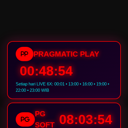
“
potongan.
Saya sudah ajak seluruh
LUNA77 punya sistem anti-
keluarga main di sini, semuanya
lag yang bikin permainan mulus
puas.
walau sinyal pas-pasan. Saya
main dari HP dengan kuota
terbatas, tapi tetap lancar
tanpa buffering. Ini keunggulan
yang jarang dimiliki situs lain.
PRAGMATIC PLAY
PP
00:48:53
Setiap hari LIVE 6X: 00:01 • 13:00 • 16:00 • 19:00 •
22:00 • 23:00 WIB
PG
08:03:53
PG
SOFT