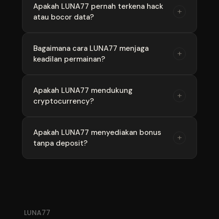
Ya, LUNA77 menggunakan enkripsi SSL 256-bit
Apakah LUNA77 pernah terkena hack
+
atau bocor data?
dan firewall canggih untuk melindungi semua
data dan transaksi member.
Tidak pernah. LUNA77 memiliki reputasi
Bagaimana cara LUNA77 menjaga
+
keadilan permainan?
keamanan yang sangat baik dan tidak pernah
terjadi kebocoran data sepanjang
operasionalnya.
LUNA77 menggunakan sistem RNG
Apakah LUNA77 mendukung
+
cryptocurrency?
bersertifikat yang diaudit secara rutin oleh
lembaga independen untuk memastikan
keadilan.
Saat ini LUNA77 belum mendukung
Apakah LUNA77 menyediakan bonus
+
tanpa deposit?
cryptocurrency, tetapi mendukung berbagai
metode pembayaran konvensional.
LUNA77 sesekali mengadakan promo tanpa
deposit, tetapi biasanya bonus diberikan
setelah deposit pertama.
LUNA77