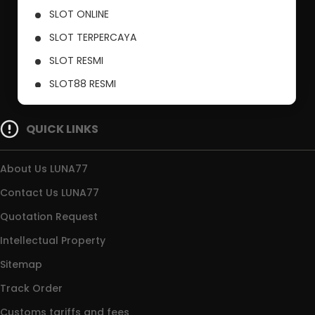
SLOT ONLINE
SLOT TERPERCAYA
SLOT RESMI
SLOT88 RESMI
SLOT777
QUICK LINKS
About Us LUNA77
Contact Us LUNA77
Quotation Request
Intellectual Property
Sitemap
Track Order
Customs tariffs and fees