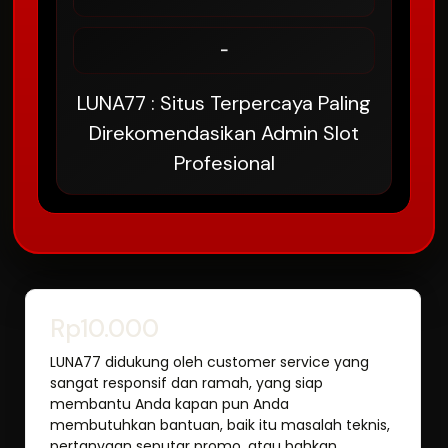
-
LUNA77 : Situs Terpercaya Paling
Direkomendasikan Admin Slot
Profesional
Rp10.000
LUNA77 didukung oleh customer service yang
sangat responsif dan ramah, yang siap
membantu Anda kapan pun Anda
membutuhkan bantuan, baik itu masalah teknis,
pertanyaan seputar promo, atau bahkan