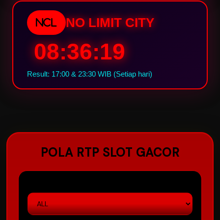
NO LIMIT CITY
NCL
08:36:18
Result: 17:00 & 23:30 WIB (Setiap hari)
POLA RTP SLOT GACOR
PASARAN