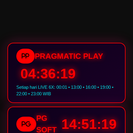
“
potongan.
Saya sudah ajak seluruh
LUNA77 punya sistem anti-
keluarga main di sini, semuanya
lag yang bikin permainan mulus
puas.
walau sinyal pas-pasan. Saya
main dari HP dengan kuota
terbatas, tapi tetap lancar
tanpa buffering. Ini keunggulan
yang jarang dimiliki situs lain.
PRAGMATIC PLAY
PP
04:36:18
Setiap hari LIVE 6X: 00:01 • 13:00 • 16:00 • 19:00 •
22:00 • 23:00 WIB
PG
14:51:18
PG
SOFT