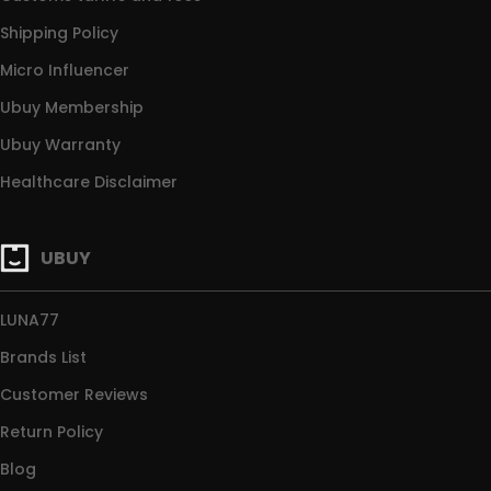
Shipping Policy
Micro Influencer
Ubuy Membership
Ubuy Warranty
Healthcare Disclaimer
UBUY
LUNA77
Brands List
Customer Reviews
Return Policy
Blog