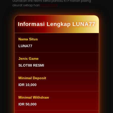
Gunakan link resmi serta pantau RTP harian paling
akurat setiap hari.
KLIK DISINI
.
Informasi Lengkap LUNA77
Nama Situs
LUNA77
Jenis Game
SLOT88 RESMI
Minimal Deposit
IDR 10,000
Minimal Withdraw
IDR 50,000