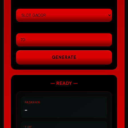
TIPE
MIN CONFIDENCE
GENERATE
— READY —
PASARAN
-
TIPE