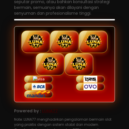
seputar promo, atau bahkan konsultasi strategi
bermain, semuanya akan dilayani dengan
senyuman dan profesionalisme tinggi.
Powered by :
LUNA77
Note: LUNA77 menghadirkan pengalaman bermain slot
yang praktis dengan sistem stabil dan modern.