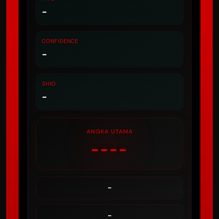
-
CONFIDENCE
-
SHIO
-
ANGKA UTAMA
----
-
-