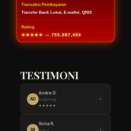
Transaksi Pembayaran
Transfer Bank Lokal, E-wallet, QRIS
Rating
★★★★★
— 755,987,456
TESTIMONI
Andre D.
+
AD
Tangerang
★★★★★
“
Sinta R.
Pengalaman pertama main
+
SR
Bogor