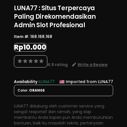
LUNA77 : Situs Terpercaya
Paling Direkomendasikan
Admin Slot Profesional
Item #:
168.168.168
Rp10.000
4.9 rating
Write a Review
Availability :
LUNA77
Imported from LUNA77
Color :
ORANGE
LUNA77 didukung oleh customer service yang
sangat responsif dan ramah, yang siap
membantu Anda kapan pun Anda membutuhkan
bantuan, baik itu masalah teknis, pertanyaan