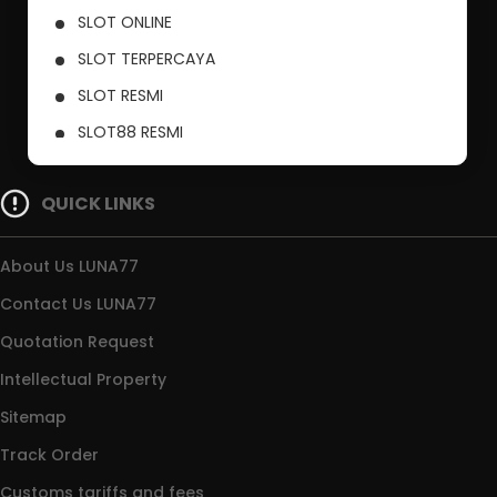
SLOT ONLINE
SLOT TERPERCAYA
SLOT RESMI
SLOT88 RESMI
SLOT777
QUICK LINKS
About Us LUNA77
Contact Us LUNA77
Quotation Request
Intellectual Property
Sitemap
Track Order
Customs tariffs and fees