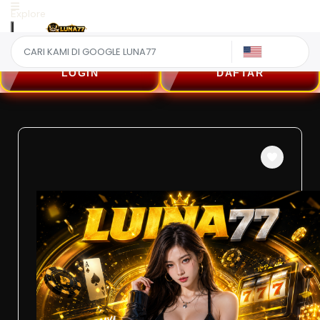
Explore
US
LOGIN
DAFTAR