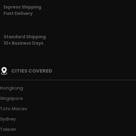
Express Shipping
Fast Delivery
Standard Shipping
10+ Business Days
CITIES COVERED
Hongkong
Singapore
Toto Macau
Sydney
Taiwan