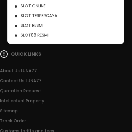
SLOT ONLINE
SLOT TERPERCAYA
SLOT RESMI
SLOT88 RESMI
SLOT777
QUICK LINKS
About Us LUNA77
Contact Us LUNA77
Quotation Request
Intellectual Property
Sitemap
Track Order
Customs tariffs and fees