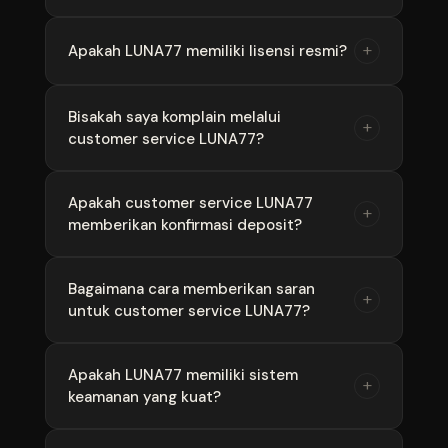
LUNA77 adalah situs slot online terpercaya
+
Apakah LUNA77 memiliki lisensi resmi?
yang telah beroperasi bertahun-tahun dan
direkomendasikan oleh para admin slot
Ya, LUNA77 memiliki lisensi resmi dari lembaga
Bisakah saya komplain melalui
profesional karena konsistensi kemenangan
+
customer service LUNA77?
perjudian internasional dan diawasi secara
dan pelayanan terbaiknya.
ketat untuk memastikan semua permainan
berjalan adil dan transparan.
Tentu, LUNA77 sangat terbuka terhadap kritik
Apakah customer service LUNA77
+
memberikan konfirmasi deposit?
dan saran, dan akan menangani setiap
komplain dengan serius dan profesional.
Ya, customer service LUNA77 siap
Bagaimana cara memberikan saran
+
untuk customer service LUNA77?
mengkonfirmasi deposit Anda jika belum
masuk secara otomatis.
Anda bisa memberikan saran melalui formulir
Apakah LUNA77 memiliki sistem
+
keamanan yang kuat?
di situs atau langsung melalui live chat, dan
semua saran akan dihargai.