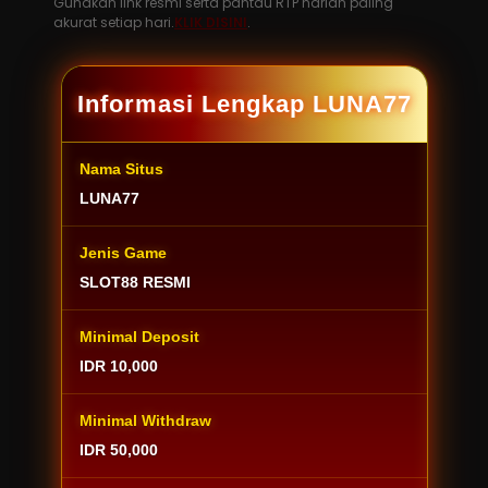
Gunakan link resmi serta pantau RTP harian paling
akurat setiap hari.
KLIK DISINI
.
Informasi Lengkap LUNA77
Nama Situs
LUNA77
Jenis Game
SLOT88 RESMI
Minimal Deposit
IDR 10,000
Minimal Withdraw
IDR 50,000