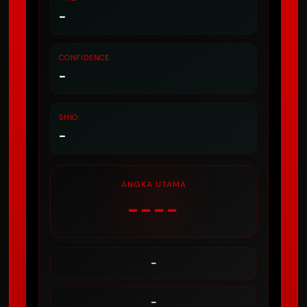
-
CONFIDENCE
-
SHIO
-
ANGKA UTAMA
----
-
-