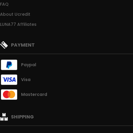
FAQ
About Ucredit
LUNA77 Affiliates
PAYMENT
Paypal
Visa
Mastercard
SHIPPING