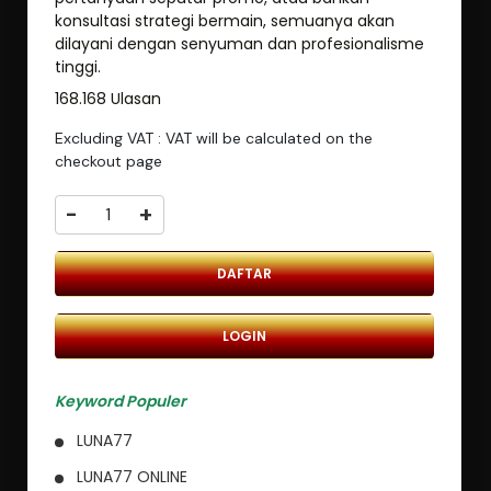
konsultasi strategi bermain, semuanya akan
dilayani dengan senyuman dan profesionalisme
tinggi.
168.168 Ulasan
Excluding VAT : VAT will be calculated on the
checkout page
-
+
DAFTAR
LOGIN
Keyword Populer
LUNA77
LUNA77 ONLINE