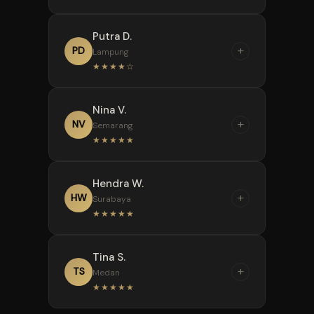
gamenya lengkap banget.
Withdraw saya cair dalam 3
Mulai dari Pragmatic, PG Soft,
“
menit!
Putra D.
sampai Habanero ada semua.
Saya baru kenal LUNA77 dari
+
PD
Lampung
Setiap minggu selalu ada
rekomendasi teman kerja.
★★★★☆
game baru yang bikin saya
Dalam 1 bulan, saya sudah
nggak bosan.
merasakan kemenangan yang
“
Nina V.
cukup besar. Sistem
Kalau soal pelayanan,
+
NV
Semarang
keamanannya juga bikin
LUNA77 juaranya. Customer
★★★★★
tenang karena data pribadi
service-nya nggak pernah
saya tidak pernah bocor.
lama balas chat, bahkan di
“
Hendra W.
tengah malam sekalipun.
LUNA77 adalah satu-
+
HW
Surabaya
Pernah saya kendala deposit,
satunya situs slot yang saya
★★★★★
dibantu selesai dalam 5 menit.
percaya. Bonusnya nggak
pakai syarat rumit, turnover
“
Tina S.
rendah, dan withdraw tanpa
Nggak nyangka bisa dapat
+
TS
Medan
batas maksimal. Saya sudah
jackpot besar di LUNA77 hanya
★★★★★
beberapa kali narik puluhan
dengan modal 50 ribu. Ini situs
juta, semua cair tanpa
benar-benar gacor dan adil.