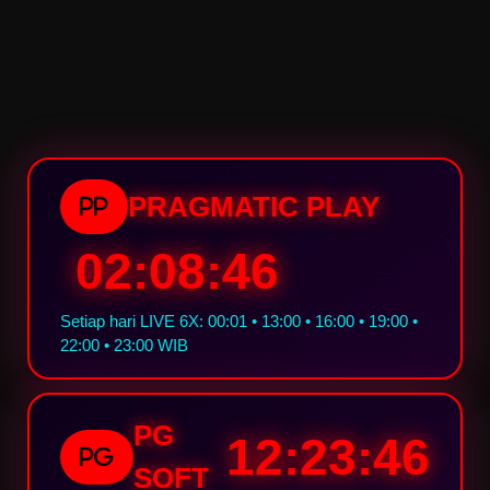
“
potongan.
Saya sudah ajak seluruh
LUNA77 punya sistem anti-
keluarga main di sini, semuanya
lag yang bikin permainan mulus
puas.
walau sinyal pas-pasan. Saya
main dari HP dengan kuota
terbatas, tapi tetap lancar
tanpa buffering. Ini keunggulan
yang jarang dimiliki situs lain.
PRAGMATIC PLAY
PP
02:08:45
Setiap hari LIVE 6X: 00:01 • 13:00 • 16:00 • 19:00 •
22:00 • 23:00 WIB
PG
12:23:45
PG
SOFT