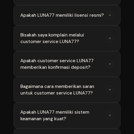
LUNA77 adalah situs slot online terpercaya
+
Apakah LUNA77 memiliki lisensi resmi?
yang telah beroperasi bertahun-tahun dan
direkomendasikan oleh para admin slot
Ya, LUNA77 memiliki lisensi resmi dari lembaga
Bisakah saya komplain melalui
profesional karena konsistensi kemenangan
+
customer service LUNA77?
perjudian internasional dan diawasi secara
dan pelayanan terbaiknya.
ketat untuk memastikan semua permainan
berjalan adil dan transparan.
Tentu, LUNA77 sangat terbuka terhadap kritik
Apakah customer service LUNA77
+
memberikan konfirmasi deposit?
dan saran, dan akan menangani setiap
komplain dengan serius dan profesional.
Ya, customer service LUNA77 siap
Bagaimana cara memberikan saran
+
untuk customer service LUNA77?
mengkonfirmasi deposit Anda jika belum
masuk secara otomatis.
Anda bisa memberikan saran melalui formulir
Apakah LUNA77 memiliki sistem
+
keamanan yang kuat?
di situs atau langsung melalui live chat, dan
semua saran akan dihargai.