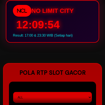
NO LIMIT CITY
NCL
12:09:53
Result: 17:00 & 23:30 WIB (Setiap hari)
POLA RTP SLOT GACOR
PASARAN