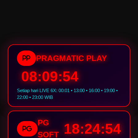
“
potongan.
Saya sudah ajak seluruh
LUNA77 punya sistem anti-
keluarga main di sini, semuanya
lag yang bikin permainan mulus
puas.
walau sinyal pas-pasan. Saya
main dari HP dengan kuota
terbatas, tapi tetap lancar
tanpa buffering. Ini keunggulan
yang jarang dimiliki situs lain.
PRAGMATIC PLAY
PP
08:09:53
Setiap hari LIVE 6X: 00:01 • 13:00 • 16:00 • 19:00 •
22:00 • 23:00 WIB
PG
18:24:53
PG
SOFT