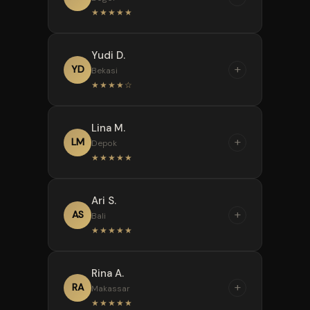
di LUNA77 bikin saya terkejut.
★★★★★
Proses registrasi cuma 2 menit,
langsung dapet bonus
“
Yudi D.
welcome yang bikin modal
Saya sering ganti situs slot
+
YD
Bekasi
awal saya membesar. Dalam
karena kebanyakan tipu-tipu.
★★★★☆
seminggu, saya berhasil narik
Tapi LUNA77 bikin saya betah
untung bersih hampir 2 kali
karena transparansi RTP-nya
“
lipat.
Lina M.
jelas terlihat. Kalah pun tetap
Yang bikin saya kagum dari
+
LM
Depok
dapet cashback mingguan
LUNA77 adalah fitur live RTP-
★★★★★
yang cukup lumayan buat ganti
nya. Saya bisa pantau
rugi.
persentase kemenangan di
“
Ari S.
setiap game secara real-time.
Awalnya ragu karena banyak
+
AS
Bali
Ini sangat membantu saya
situs abal-abal. Tapi setelah
★★★★★
memilih jam dan game yang
melihat langsung kredibilitas
tepat buat bermain.
LUNA77 di forum-forum
“
Rina A.
komunitas, saya mencoba
Saya suka bermain di
+
RA
Makassar
daftar. Ternyata semua
LUNA77 karena pilihan provider
★★★★★
testimoni itu benar adanya.