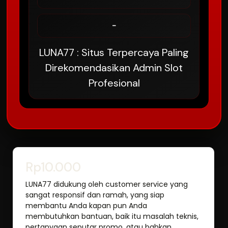
-
LUNA77 : Situs Terpercaya Paling
Direkomendasikan Admin Slot
Profesional
Rp10.000
LUNA77 didukung oleh customer service yang
sangat responsif dan ramah, yang siap
membantu Anda kapan pun Anda
membutuhkan bantuan, baik itu masalah teknis,
pertanyaan seputar promo, atau bahkan