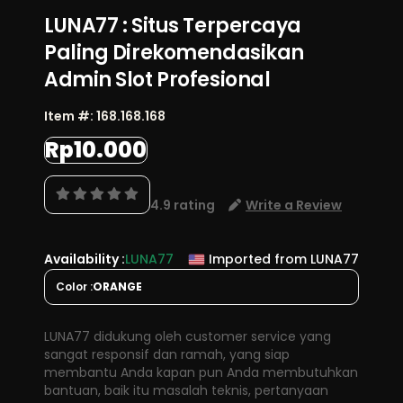
LUNA77 : Situs Terpercaya
Paling Direkomendasikan
Admin Slot Profesional
Item #:
168.168.168
Rp10.000
4.9 rating
Write a Review
Availability :
LUNA77
Imported from LUNA77
Color :
ORANGE
LUNA77 didukung oleh customer service yang
sangat responsif dan ramah, yang siap
membantu Anda kapan pun Anda membutuhkan
bantuan, baik itu masalah teknis, pertanyaan