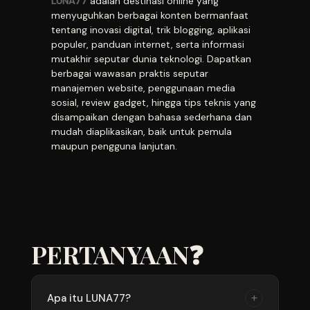
LUNA77
adalah destinasi online yang
menyuguhkan berbagai konten bermanfaat
tentang inovasi digital, trik blogging, aplikasi
populer, panduan internet, serta informasi
mutakhir seputar dunia teknologi. Dapatkan
berbagai wawasan praktis seputar
manajemen website, penggunaan media
sosial, review gadget, hingga tips teknis yang
disampaikan dengan bahasa sederhana dan
mudah diaplikasikan, baik untuk pemula
maupun pengguna lanjutan.
PERTANYAAN❓
+
Apa itu LUNA77?