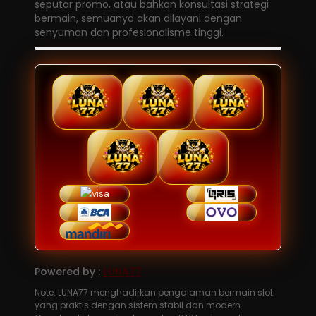
seputar promo, atau bahkan konsultasi strategi
bermain, semuanya akan dilayani dengan
senyuman dan profesionalisme tinggi.
Powered by :
LUNA77
Note: LUNA77 menghadirkan pengalaman bermain slot
yang praktis dengan sistem stabil dan modern.