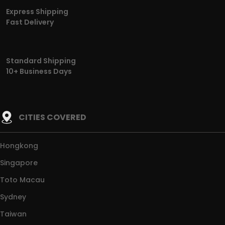
Express Shipping
Fast Delivery
Standard Shipping
10+ Business Days
CITIES COVERED
Hongkong
Singapore
Toto Macau
Sydney
Taiwan