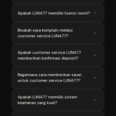
LUNA77 adalah situs slot online terpercaya
+
Apakah LUNA77 memiliki lisensi resmi?
yang telah beroperasi bertahun-tahun dan
direkomendasikan oleh para admin slot
Ya, LUNA77 memiliki lisensi resmi dari lembaga
Bisakah saya komplain melalui
profesional karena konsistensi kemenangan
+
customer service LUNA77?
perjudian internasional dan diawasi secara
dan pelayanan terbaiknya.
ketat untuk memastikan semua permainan
berjalan adil dan transparan.
Tentu, LUNA77 sangat terbuka terhadap kritik
Apakah customer service LUNA77
+
memberikan konfirmasi deposit?
dan saran, dan akan menangani setiap
komplain dengan serius dan profesional.
Ya, customer service LUNA77 siap
Bagaimana cara memberikan saran
+
untuk customer service LUNA77?
mengkonfirmasi deposit Anda jika belum
masuk secara otomatis.
Anda bisa memberikan saran melalui formulir
Apakah LUNA77 memiliki sistem
+
keamanan yang kuat?
di situs atau langsung melalui live chat, dan
semua saran akan dihargai.