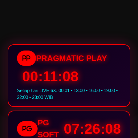
“
potongan.
Saya sudah ajak seluruh
LUNA77 punya sistem anti-
keluarga main di sini, semuanya
lag yang bikin permainan mulus
puas.
walau sinyal pas-pasan. Saya
main dari HP dengan kuota
terbatas, tapi tetap lancar
tanpa buffering. Ini keunggulan
yang jarang dimiliki situs lain.
PRAGMATIC PLAY
PP
00:11:07
Setiap hari LIVE 6X: 00:01 • 13:00 • 16:00 • 19:00 •
22:00 • 23:00 WIB
PG
07:26:07
PG
SOFT