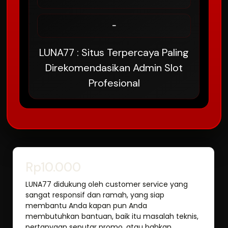
-
LUNA77 : Situs Terpercaya Paling
Direkomendasikan Admin Slot
Profesional
Rp10.000
LUNA77 didukung oleh customer service yang
sangat responsif dan ramah, yang siap
membantu Anda kapan pun Anda
membutuhkan bantuan, baik itu masalah teknis,
pertanyaan seputar promo, atau bahkan