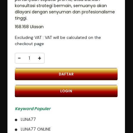
konsultasi strategi bermain, semuanya akan
dilayani dengan senyuman dan profesionalisme
tinggi.
168.168 Ulasan
Excluding VAT : VAT will be calculated on the
checkout page
-
+
DAFTAR
LOGIN
Keyword Populer
LUNA77
LUNA77 ONLINE