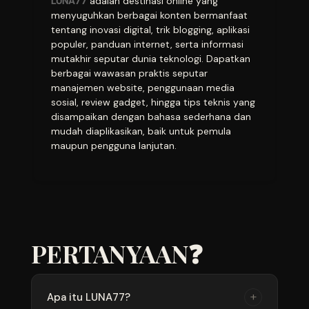
LUNA77
adalah destinasi online yang
menyuguhkan berbagai konten bermanfaat
tentang inovasi digital, trik blogging, aplikasi
populer, panduan internet, serta informasi
mutakhir seputar dunia teknologi. Dapatkan
berbagai wawasan praktis seputar
manajemen website, penggunaan media
sosial, review gadget, hingga tips teknis yang
disampaikan dengan bahasa sederhana dan
mudah diaplikasikan, baik untuk pemula
maupun pengguna lanjutan.
PERTANYAAN❓
+
Apa itu LUNA77?