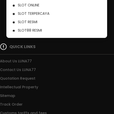
SLOT ONLINE
SLOT TERPERCAYA
SLOT RESMI
SLOT88 RESMI
SLOT777
QUICK LINKS
About Us LUNA77
Contact Us LUNA77
Quotation Request
Intellectual Property
Sitemap
Track Order
Customs tariffs and fees