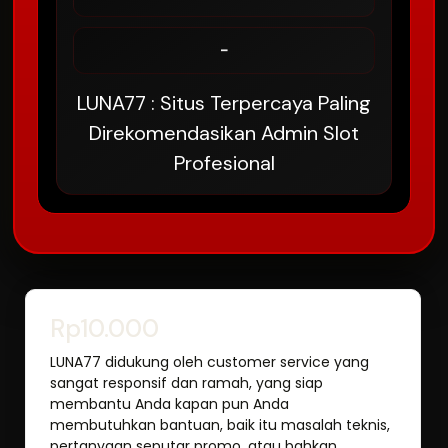
-
LUNA77 : Situs Terpercaya Paling
Direkomendasikan Admin Slot
Profesional
Rp10.000
LUNA77 didukung oleh customer service yang
sangat responsif dan ramah, yang siap
membantu Anda kapan pun Anda
membutuhkan bantuan, baik itu masalah teknis,
pertanyaan seputar promo, atau bahkan