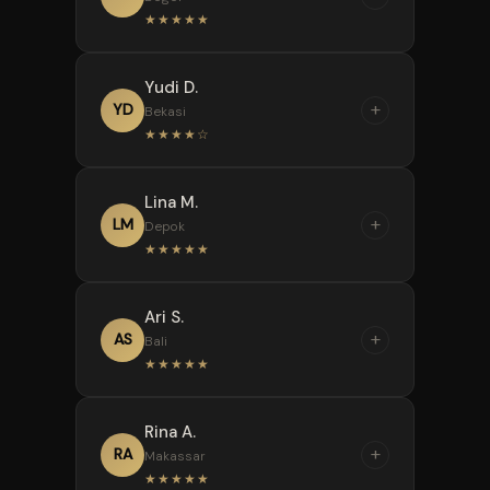
di LUNA77 bikin saya terkejut.
★★★★★
Proses registrasi cuma 2 menit,
langsung dapet bonus
“
Yudi D.
welcome yang bikin modal
Saya sering ganti situs slot
+
YD
Bekasi
awal saya membesar. Dalam
karena kebanyakan tipu-tipu.
★★★★☆
seminggu, saya berhasil narik
Tapi LUNA77 bikin saya betah
untung bersih hampir 2 kali
karena transparansi RTP-nya
“
lipat.
Lina M.
jelas terlihat. Kalah pun tetap
Yang bikin saya kagum dari
+
LM
Depok
dapet cashback mingguan
LUNA77 adalah fitur live RTP-
★★★★★
yang cukup lumayan buat ganti
nya. Saya bisa pantau
rugi.
persentase kemenangan di
“
Ari S.
setiap game secara real-time.
Awalnya ragu karena banyak
+
AS
Bali
Ini sangat membantu saya
situs abal-abal. Tapi setelah
★★★★★
memilih jam dan game yang
melihat langsung kredibilitas
tepat buat bermain.
LUNA77 di forum-forum
“
Rina A.
komunitas, saya mencoba
Saya suka bermain di
+
RA
Makassar
daftar. Ternyata semua
LUNA77 karena pilihan provider
★★★★★
testimoni itu benar adanya.