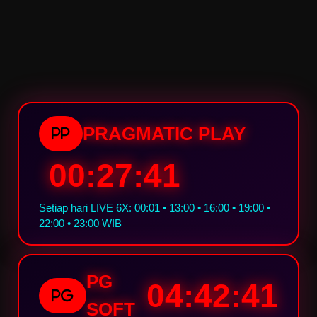
“
potongan.
Saya sudah ajak seluruh
LUNA77 punya sistem anti-
keluarga main di sini, semuanya
lag yang bikin permainan mulus
puas.
walau sinyal pas-pasan. Saya
main dari HP dengan kuota
terbatas, tapi tetap lancar
tanpa buffering. Ini keunggulan
yang jarang dimiliki situs lain.
PRAGMATIC PLAY
PP
00:27:40
Setiap hari LIVE 6X: 00:01 • 13:00 • 16:00 • 19:00 •
22:00 • 23:00 WIB
PG
04:42:40
PG
SOFT