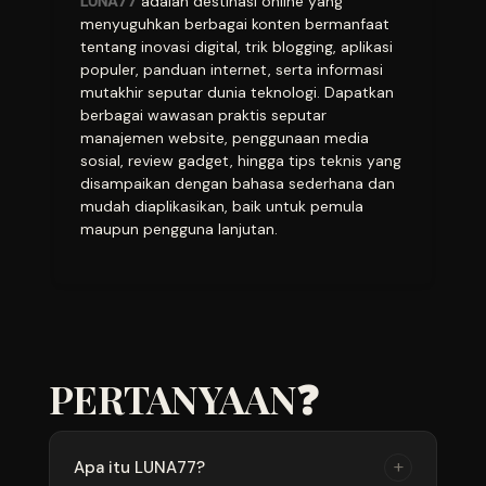
LUNA77
adalah destinasi online yang
menyuguhkan berbagai konten bermanfaat
tentang inovasi digital, trik blogging, aplikasi
populer, panduan internet, serta informasi
mutakhir seputar dunia teknologi. Dapatkan
berbagai wawasan praktis seputar
manajemen website, penggunaan media
sosial, review gadget, hingga tips teknis yang
disampaikan dengan bahasa sederhana dan
mudah diaplikasikan, baik untuk pemula
maupun pengguna lanjutan.
PERTANYAAN❓
+
Apa itu LUNA77?