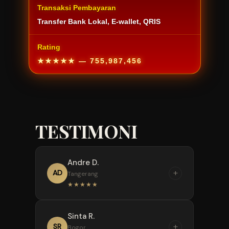
Transaksi Pembayaran
Transfer Bank Lokal, E-wallet, QRIS
Rating
★★★★★
— 755,987,456
TESTIMONI
Andre D.
+
AD
Tangerang
★★★★★
“
Sinta R.
Pengalaman pertama main
+
SR
Bogor