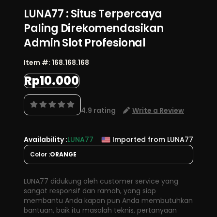
LUNA77 : Situs Terpercaya
Paling Direkomendasikan
Admin Slot Profesional
Item #:
168.168.168
Rp10.000
4.9 rating
Write a Review
Availability :
LUNA77
Imported from LUNA77
Color :
ORANGE
LUNA77 didukung oleh customer service yang
sangat responsif dan ramah, yang siap
membantu Anda kapan pun Anda membutuhkan
bantuan, baik itu masalah teknis, pertanyaan