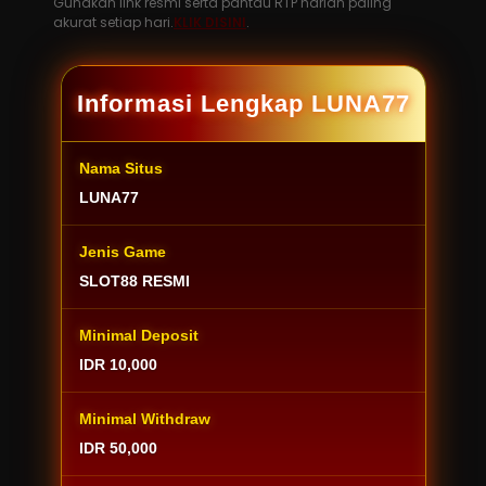
Gunakan link resmi serta pantau RTP harian paling
akurat setiap hari.
KLIK DISINI
.
Informasi Lengkap LUNA77
Nama Situs
LUNA77
Jenis Game
SLOT88 RESMI
Minimal Deposit
IDR 10,000
Minimal Withdraw
IDR 50,000