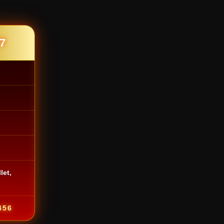
7
let,
456