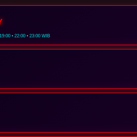
buffering. Ini keunggulan yang jarang
dimiliki situs lain.
Y
 19:00 • 22:00 • 23:00 WIB