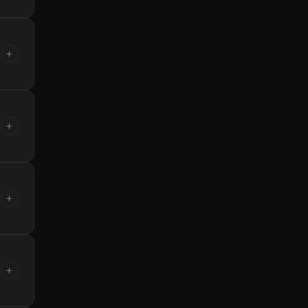
ya
yan
+
tiap
me
bal-
+
na
+
in
+
an,
yang