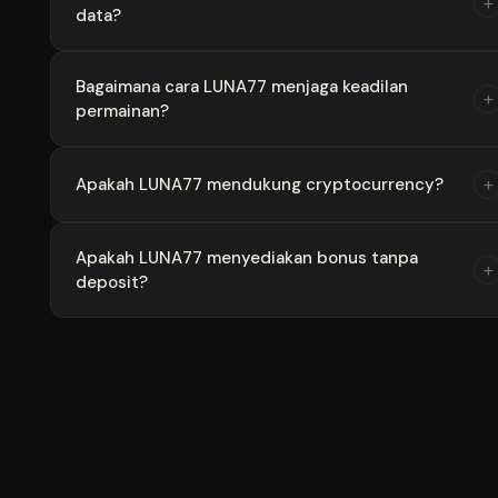
+
data?
firewall canggih untuk melindungi semua data dan
transaksi member.
Tidak pernah. LUNA77 memiliki reputasi keamanan yang
Bagaimana cara LUNA77 menjaga keadilan
+
permainan?
sangat baik dan tidak pernah terjadi kebocoran data
sepanjang operasionalnya.
LUNA77 menggunakan sistem RNG bersertifikat yang
+
Apakah LUNA77 mendukung cryptocurrency?
diaudit secara rutin oleh lembaga independen untuk
memastikan keadilan.
Saat ini LUNA77 belum mendukung cryptocurrency,
Apakah LUNA77 menyediakan bonus tanpa
+
deposit?
tetapi mendukung berbagai metode pembayaran
konvensional.
LUNA77 sesekali mengadakan promo tanpa deposit,
tetapi biasanya bonus diberikan setelah deposit
pertama.