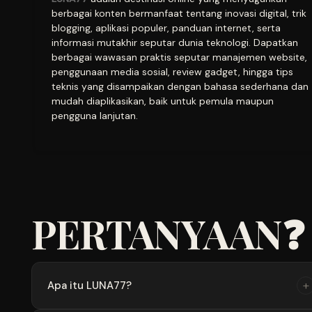
berbagai konten bermanfaat tentang inovasi digital, trik
blogging, aplikasi populer, panduan internet, serta
informasi mutakhir seputar dunia teknologi. Dapatkan
berbagai wawasan praktis seputar manajemen website,
penggunaan media sosial, review gadget, hingga tips
teknis yang disampaikan dengan bahasa sederhana dan
mudah diaplikasikan, baik untuk pemula maupun
pengguna lanjutan.
PERTANYAAN❓
+
Apa itu LUNA77?