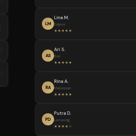
saya betah karena transparansi RTP-n
jelas terlihat. Kalah pun tetap dapet
“
Lina M.
cashback mingguan yang cukup luma
Yang bikin saya kagum dari LUNA77
LM
Depok
buat ganti rugi.
adalah fitur live RTP-nya. Saya bisa
★★★★★
pantau persentase kemenangan di se
game secara real-time. Ini sangat
“
Ari S.
membantu saya memilih jam dan ga
Awalnya ragu karena banyak situs a
AS
Bali
yang tepat buat bermain.
abal. Tapi setelah melihat langsung
★★★★★
kredibilitas LUNA77 di forum-forum
komunitas, saya mencoba daftar.
“
Rina A.
Ternyata semua testimoni itu benar
Saya suka bermain di LUNA77 kare
RA
Makassar
adanya. Withdraw saya cair dalam 3
pilihan provider gamenya lengkap
★★★★★
menit!
banget. Mulai dari Pragmatic, PG Soft,
sampai Habanero ada semua. Setiap
“
Putra D.
minggu selalu ada game baru yang bik
Saya baru kenal LUNA77 dari
PD
Lampung
saya nggak bosan.
rekomendasi teman kerja. Dalam 1 bul
★★★★☆
saya sudah merasakan kemenangan 