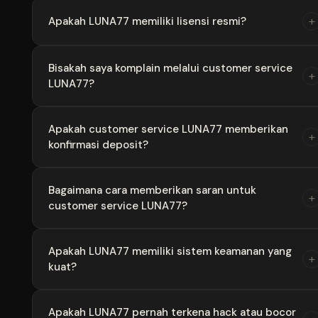
LUNA77 adalah situs slot online terpercaya yang telah
+
Apakah LUNA77 memiliki lisensi resmi?
beroperasi bertahun-tahun dan direkomendasikan oleh
para admin slot profesional karena konsistensi
Ya, LUNA77 memiliki lisensi resmi dari lembaga perjudian
Bisakah saya komplain melalui customer service
kemenangan dan pelayanan terbaiknya.
+
LUNA77?
internasional dan diawasi secara ketat untuk memastika
semua permainan berjalan adil dan transparan.
Tentu, LUNA77 sangat terbuka terhadap kritik dan saran,
Apakah customer service LUNA77 memberikan
+
konfirmasi deposit?
dan akan menangani setiap komplain dengan serius dan
profesional.
Ya, customer service LUNA77 siap mengkonfirmasi
Bagaimana cara memberikan saran untuk
+
customer service LUNA77?
deposit Anda jika belum masuk secara otomatis.
Anda bisa memberikan saran melalui formulir di situs ata
Apakah LUNA77 memiliki sistem keamanan yang
+
kuat?
langsung melalui live chat, dan semua saran akan
dihargai.
Ya, LUNA77 menggunakan enkripsi SSL 256-bit dan
Apakah LUNA77 pernah terkena hack atau bocor