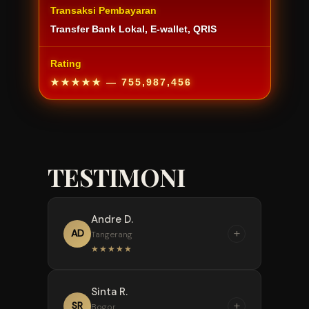
Transaksi Pembayaran
Transfer Bank Lokal, E-wallet, QRIS
Rating
★★★★★
— 755,987,456
TESTIMONI
Andre D.
+
AD
Tangerang
★★★★★
“
Sinta R.
Pengalaman pertama main
+
SR
Bogor