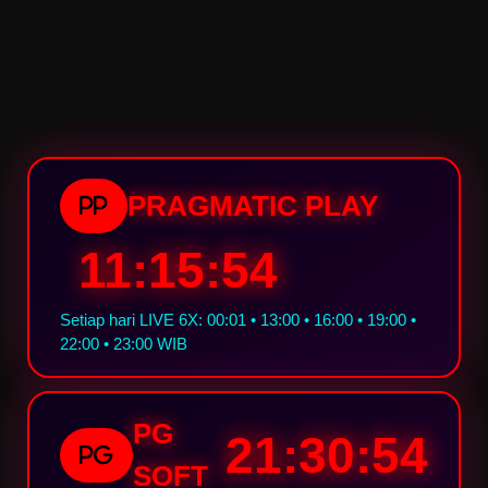
“
potongan.
Saya sudah ajak seluruh
LUNA77 punya sistem anti-
keluarga main di sini, semuanya
lag yang bikin permainan mulus
puas.
walau sinyal pas-pasan. Saya
main dari HP dengan kuota
terbatas, tapi tetap lancar
tanpa buffering. Ini keunggulan
yang jarang dimiliki situs lain.
PRAGMATIC PLAY
PP
11:15:53
Setiap hari LIVE 6X: 00:01 • 13:00 • 16:00 • 19:00 •
22:00 • 23:00 WIB
PG
21:30:53
PG
SOFT