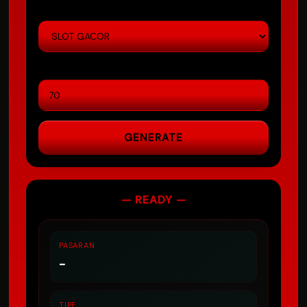
TIPE
MIN CONFIDENCE
GENERATE
— READY —
PASARAN
-
TIPE