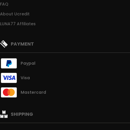
FAQ
About Ucredit
LUNA77 Affiliates
PAYMENT
Paypal
Visa
Mastercard
SHIPPING