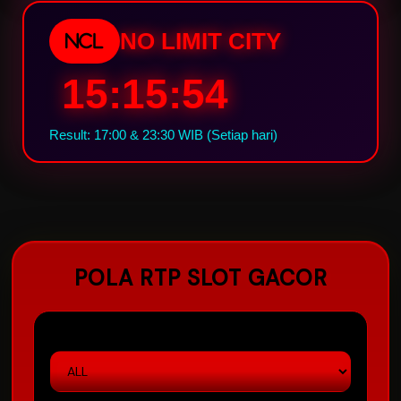
NO LIMIT CITY
NCL
15:15:53
Result: 17:00 & 23:30 WIB (Setiap hari)
POLA RTP SLOT GACOR
PASARAN