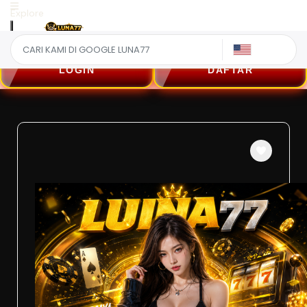
Explore
US
LOGIN
DAFTAR