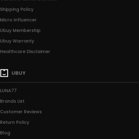
Shipping Policy
Micro Influencer
Ubuy Membership
Ubuy Warranty
Healthcare Disclaimer
UBUY
LUNA77
Brands List
Customer Reviews
Return Policy
Blog