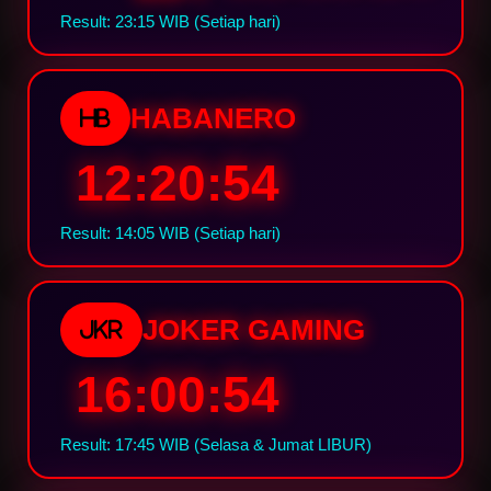
Result: 23:15 WIB (Setiap hari)
HABANERO
HB
12:20:53
Result: 14:05 WIB (Setiap hari)
JOKER GAMING
JKR
16:00:53
Result: 17:45 WIB (Selasa & Jumat LIBUR)