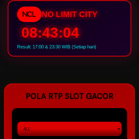
NO LIMIT CITY
NCL
08:43:03
Result: 17:00 & 23:30 WIB (Setiap hari)
POLA RTP SLOT GACOR
PASARAN