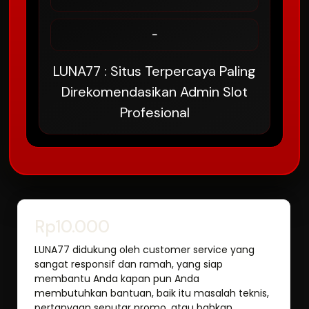
-
LUNA77 : Situs Terpercaya Paling
Direkomendasikan Admin Slot
Profesional
Rp10.000
LUNA77 didukung oleh customer service yang
sangat responsif dan ramah, yang siap
membantu Anda kapan pun Anda
membutuhkan bantuan, baik itu masalah teknis,
pertanyaan seputar promo, atau bahkan