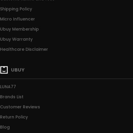
Shipping Policy
Micro Influencer
Ubuy Membership
Ubuy Warranty
Healthcare Disclaimer
UBUY
LUNA77
Brands List
Customer Reviews
Return Policy
Blog