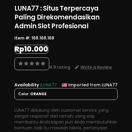
LUNA77 : Situs Terpercaya
Paling Direkomendasikan
Admin Slot Profesional
Item #:
168.168.168
Rp10.000
4.9 rating
Write a Review
Availability :
LUNA77
Imported from LUNA77
Color :
ORANGE
LUNA77 didukung oleh customer service yang
sangat responsif dan ramah, yang siap
membantu Anda kapan pun Anda membutuhkan
bantuan, baik itu masalah teknis, pertanyaan