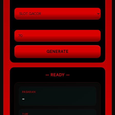
TIPE
MIN CONFIDENCE
GENERATE
— READY —
PASARAN
-
TIPE