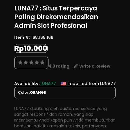
LUNA77 : Situs Terpercaya
Paling Direkomendasikan
Admin Slot Profesional
Item #:
168.168.168
Rp10.000
4.9 rating
Write a Review
Availability :
LUNA77
Imported from LUNA77
Color :
ORANGE
LUNA77 didukung oleh customer service yang
sangat responsif dan ramah, yang siap
membantu Anda kapan pun Anda membutuhkan
bantuan, baik itu masalah teknis, pertanyaan