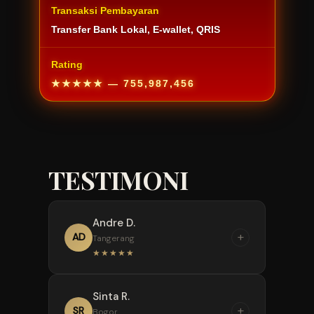
Transaksi Pembayaran
Transfer Bank Lokal, E-wallet, QRIS
Rating
★★★★★
— 755,987,456
TESTIMONI
Andre D.
+
AD
Tangerang
★★★★★
“
Sinta R.
Pengalaman pertama main
+
SR
Bogor