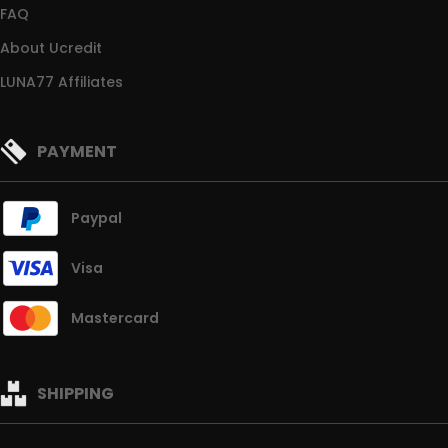
FAQ
About Ucredit
LUNA77 Affiliates
PAYMENT
Paypal
Visa
Mastercard
SHIPPING