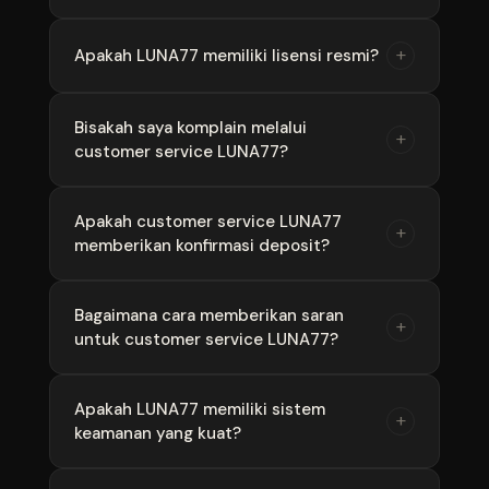
LUNA77 adalah situs slot online terpercaya
+
Apakah LUNA77 memiliki lisensi resmi?
yang telah beroperasi bertahun-tahun dan
direkomendasikan oleh para admin slot
Ya, LUNA77 memiliki lisensi resmi dari lembaga
Bisakah saya komplain melalui
profesional karena konsistensi kemenangan
+
customer service LUNA77?
perjudian internasional dan diawasi secara
dan pelayanan terbaiknya.
ketat untuk memastikan semua permainan
berjalan adil dan transparan.
Tentu, LUNA77 sangat terbuka terhadap kritik
Apakah customer service LUNA77
+
memberikan konfirmasi deposit?
dan saran, dan akan menangani setiap
komplain dengan serius dan profesional.
Ya, customer service LUNA77 siap
Bagaimana cara memberikan saran
+
untuk customer service LUNA77?
mengkonfirmasi deposit Anda jika belum
masuk secara otomatis.
Anda bisa memberikan saran melalui formulir
Apakah LUNA77 memiliki sistem
+
keamanan yang kuat?
di situs atau langsung melalui live chat, dan
semua saran akan dihargai.