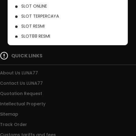
SLOT ONLINE
SLOT TERPERCAYA
SLOT RESMI
SLOT88 RESMI
SLOT777
QUICK LINKS
About Us LUNA77
Contact Us LUNA77
Quotation Request
Intellectual Property
Sitemap
Track Order
Customs tariffs and fees