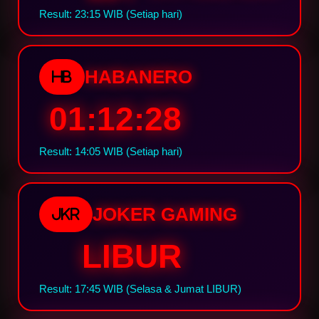
Result: 23:15 WIB (Setiap hari)
HABANERO
HB
01:12:27
Result: 14:05 WIB (Setiap hari)
JOKER GAMING
JKR
LIBUR
Result: 17:45 WIB (Selasa & Jumat LIBUR)