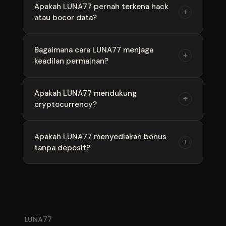
Ya, LUNA77 menggunakan enkripsi SSL 256-bit
Apakah LUNA77 pernah terkena hack
+
atau bocor data?
dan firewall canggih untuk melindungi semua
data dan transaksi member.
Tidak pernah. LUNA77 memiliki reputasi
Bagaimana cara LUNA77 menjaga
+
keadilan permainan?
keamanan yang sangat baik dan tidak pernah
terjadi kebocoran data sepanjang
operasionalnya.
LUNA77 menggunakan sistem RNG
Apakah LUNA77 mendukung
+
cryptocurrency?
bersertifikat yang diaudit secara rutin oleh
lembaga independen untuk memastikan
keadilan.
Saat ini LUNA77 belum mendukung
Apakah LUNA77 menyediakan bonus
+
tanpa deposit?
cryptocurrency, tetapi mendukung berbagai
metode pembayaran konvensional.
LUNA77 sesekali mengadakan promo tanpa
deposit, tetapi biasanya bonus diberikan
setelah deposit pertama.
LUNA77