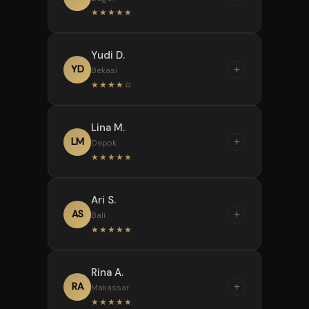
di LUNA77 bikin saya terkejut.
★★★★★
Proses registrasi cuma 2 menit,
langsung dapet bonus
“
Yudi D.
welcome yang bikin modal
Saya sering ganti situs slot
+
YD
Bekasi
awal saya membesar. Dalam
karena kebanyakan tipu-tipu.
★★★★☆
seminggu, saya berhasil narik
Tapi LUNA77 bikin saya betah
untung bersih hampir 2 kali
karena transparansi RTP-nya
“
lipat.
Lina M.
jelas terlihat. Kalah pun tetap
Yang bikin saya kagum dari
+
LM
Depok
dapet cashback mingguan
LUNA77 adalah fitur live RTP-
★★★★★
yang cukup lumayan buat ganti
nya. Saya bisa pantau
rugi.
persentase kemenangan di
“
Ari S.
setiap game secara real-time.
Awalnya ragu karena banyak
+
AS
Bali
Ini sangat membantu saya
situs abal-abal. Tapi setelah
★★★★★
memilih jam dan game yang
melihat langsung kredibilitas
tepat buat bermain.
LUNA77 di forum-forum
“
Rina A.
komunitas, saya mencoba
Saya suka bermain di
+
RA
Makassar
daftar. Ternyata semua
LUNA77 karena pilihan provider
★★★★★
testimoni itu benar adanya.