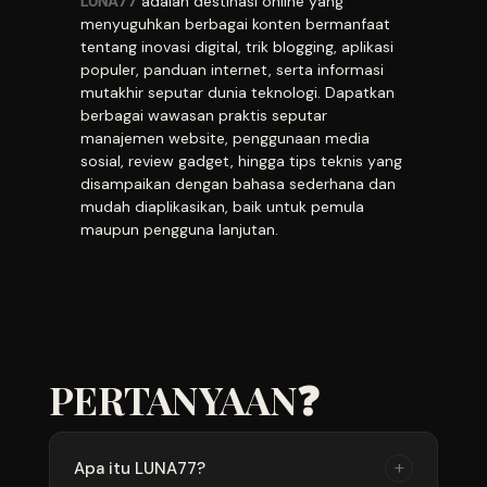
LUNA77
adalah destinasi online yang
menyuguhkan berbagai konten bermanfaat
tentang inovasi digital, trik blogging, aplikasi
populer, panduan internet, serta informasi
mutakhir seputar dunia teknologi. Dapatkan
berbagai wawasan praktis seputar
manajemen website, penggunaan media
sosial, review gadget, hingga tips teknis yang
disampaikan dengan bahasa sederhana dan
mudah diaplikasikan, baik untuk pemula
maupun pengguna lanjutan.
PERTANYAAN❓
+
Apa itu LUNA77?