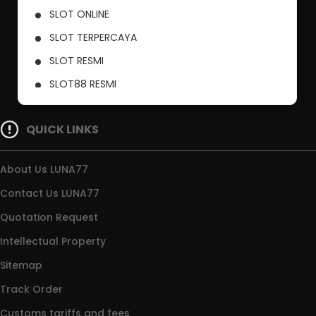
SLOT ONLINE
SLOT TERPERCAYA
SLOT RESMI
SLOT88 RESMI
SLOT777
QUICK LINKS
About Us LUNA77
Contact Us LUNA77
Quotation Request
Intellectual Property
Sitemap
Track Order
Customs tariffs and fees