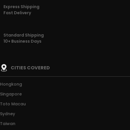
Express Shipping
Fast Delivery
Standard Shipping
10+ Business Days
CITIES COVERED
Hongkong
Singapore
Toto Macau
Sydney
Taiwan