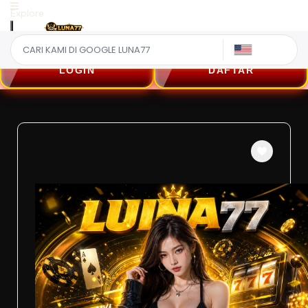
Explore
US
LOGIN
DAFTAR