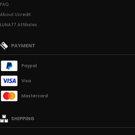
FAQ
About Ucredit
LUNA77 Affiliates
PAYMENT
Paypal
Visa
Mastercard
SHIPPING