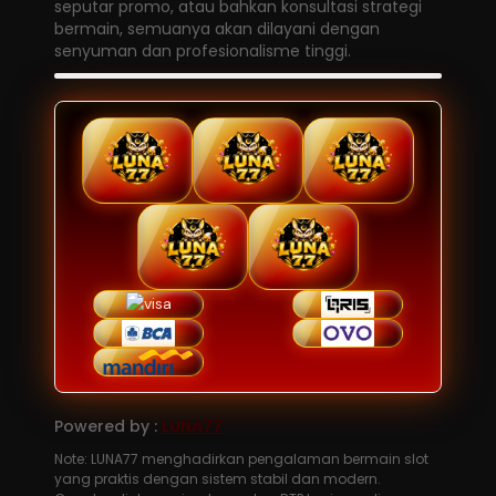
seputar promo, atau bahkan konsultasi strategi
bermain, semuanya akan dilayani dengan
senyuman dan profesionalisme tinggi.
Powered by :
LUNA77
Note: LUNA77 menghadirkan pengalaman bermain slot
yang praktis dengan sistem stabil dan modern.