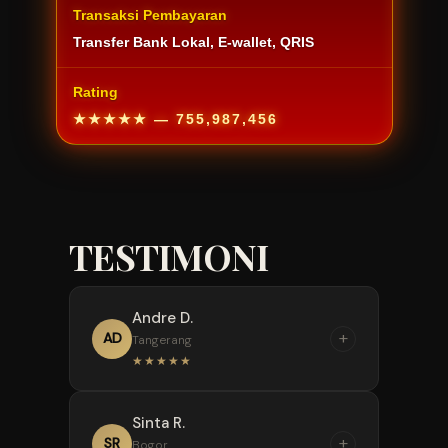
Transaksi Pembayaran
Transfer Bank Lokal, E-wallet, QRIS
Rating
★★★★★
— 755,987,456
TESTIMONI
Andre D.
+
AD
Tangerang
★★★★★
“
Sinta R.
Pengalaman pertama main
+
SR
Bogor