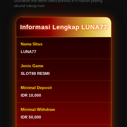
Gunakan link resmi serta pantau RTP harian paling
akurat setiap hari.
KLIK DISINI
.
Informasi Lengkap LUNA77
Nama Situs
LUNA77
Jenis Game
SLOT88 RESMI
Minimal Deposit
IDR 10,000
Minimal Withdraw
IDR 50,000