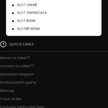
SLOT ONLINE
SLOT TERPERCAYA
SLOT RESMI
SLOT88 RESMI
SLOT777
QUICK LINKS
About Us LUNA77
Contact Us LUNA77
Quotation Request
Intellectual Property
Sitemap
Track Order
Customs tariffs and fees