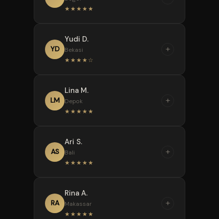
di LUNA77 bikin saya terkejut.
★★★★★
Proses registrasi cuma 2 menit,
langsung dapet bonus
“
Yudi D.
welcome yang bikin modal
Saya sering ganti situs slot
+
YD
Bekasi
awal saya membesar. Dalam
karena kebanyakan tipu-tipu.
★★★★☆
seminggu, saya berhasil narik
Tapi LUNA77 bikin saya betah
untung bersih hampir 2 kali
karena transparansi RTP-nya
“
lipat.
Lina M.
jelas terlihat. Kalah pun tetap
Yang bikin saya kagum dari
+
LM
Depok
dapet cashback mingguan
LUNA77 adalah fitur live RTP-
★★★★★
yang cukup lumayan buat ganti
nya. Saya bisa pantau
rugi.
persentase kemenangan di
“
Ari S.
setiap game secara real-time.
Awalnya ragu karena banyak
+
AS
Bali
Ini sangat membantu saya
situs abal-abal. Tapi setelah
★★★★★
memilih jam dan game yang
melihat langsung kredibilitas
tepat buat bermain.
LUNA77 di forum-forum
“
Rina A.
komunitas, saya mencoba
Saya suka bermain di
+
RA
Makassar
daftar. Ternyata semua
LUNA77 karena pilihan provider
★★★★★
testimoni itu benar adanya.