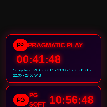
“
potongan.
Saya sudah ajak seluruh
LUNA77 punya sistem anti-
keluarga main di sini, semuanya
lag yang bikin permainan mulus
puas.
walau sinyal pas-pasan. Saya
main dari HP dengan kuota
terbatas, tapi tetap lancar
tanpa buffering. Ini keunggulan
yang jarang dimiliki situs lain.
PRAGMATIC PLAY
PP
00:41:47
Setiap hari LIVE 6X: 00:01 • 13:00 • 16:00 • 19:00 •
22:00 • 23:00 WIB
PG
10:56:47
PG
SOFT