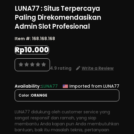
LUNA77 : Situs Terpercaya
Paling Direkomendasikan
Admin Slot Profesional
Item #:
168.168.168
Rp10.000
4.9 rating
Write a Review
Availability :
LUNA77
Imported from LUNA77
Color :
ORANGE
LUNA77 didukung oleh customer service yang
sangat responsif dan ramah, yang siap
membantu Anda kapan pun Anda membutuhkan
bantuan, baik itu masalah teknis, pertanyaan