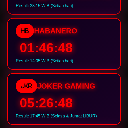
Result: 23:15 WIB (Setiap hari)
HABANERO
HB
01:46:47
Result: 14:05 WIB (Setiap hari)
JOKER GAMING
JKR
05:26:47
Result: 17:45 WIB (Selasa & Jumat LIBUR)