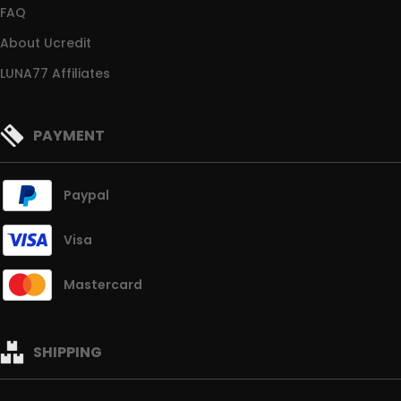
FAQ
About Ucredit
LUNA77 Affiliates
PAYMENT
Paypal
Visa
Mastercard
SHIPPING