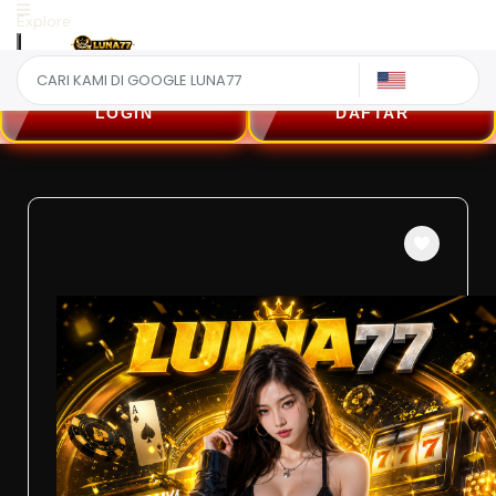
Explore
US
LOGIN
DAFTAR