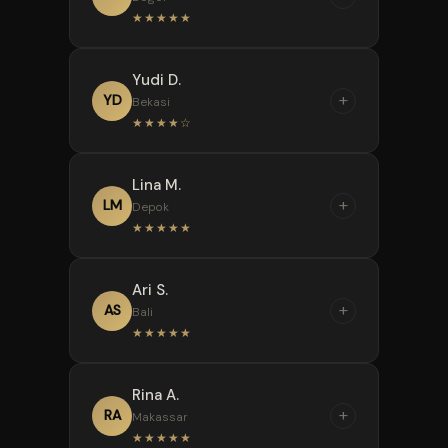
di LUNA77 bikin saya terkejut.
★★★★★
Proses registrasi cuma 2 menit,
langsung dapet bonus
“
Yudi D.
welcome yang bikin modal
Saya sering ganti situs slot
+
YD
Bekasi
awal saya membesar. Dalam
karena kebanyakan tipu-tipu.
★★★★☆
seminggu, saya berhasil narik
Tapi LUNA77 bikin saya betah
untung bersih hampir 2 kali
karena transparansi RTP-nya
“
lipat.
Lina M.
jelas terlihat. Kalah pun tetap
Yang bikin saya kagum dari
+
LM
Depok
dapet cashback mingguan
LUNA77 adalah fitur live RTP-
★★★★★
yang cukup lumayan buat ganti
nya. Saya bisa pantau
rugi.
persentase kemenangan di
“
Ari S.
setiap game secara real-time.
Awalnya ragu karena banyak
+
AS
Bali
Ini sangat membantu saya
situs abal-abal. Tapi setelah
★★★★★
memilih jam dan game yang
melihat langsung kredibilitas
tepat buat bermain.
LUNA77 di forum-forum
“
Rina A.
komunitas, saya mencoba
Saya suka bermain di
+
RA
Makassar
daftar. Ternyata semua
LUNA77 karena pilihan provider
★★★★★
testimoni itu benar adanya.