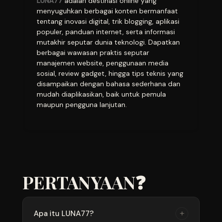
LUNA77
adalah destinasi online yang
menyuguhkan berbagai konten bermanfaat
tentang inovasi digital, trik blogging, aplikasi
populer, panduan internet, serta informasi
mutakhir seputar dunia teknologi. Dapatkan
berbagai wawasan praktis seputar
manajemen website, penggunaan media
sosial, review gadget, hingga tips teknis yang
disampaikan dengan bahasa sederhana dan
mudah diaplikasikan, baik untuk pemula
maupun pengguna lanjutan.
PERTANYAAN❓
+
Apa itu LUNA77?