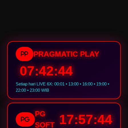
“
potongan.
Saya sudah ajak seluruh
LUNA77 punya sistem anti-
keluarga main di sini, semuanya
lag yang bikin permainan mulus
puas.
walau sinyal pas-pasan. Saya
main dari HP dengan kuota
terbatas, tapi tetap lancar
tanpa buffering. Ini keunggulan
yang jarang dimiliki situs lain.
PRAGMATIC PLAY
PP
07:42:43
Setiap hari LIVE 6X: 00:01 • 13:00 • 16:00 • 19:00 •
22:00 • 23:00 WIB
PG
17:57:43
PG
SOFT