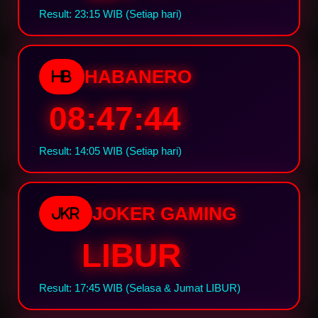
Result: 23:15 WIB (Setiap hari)
HABANERO
HB
08:47:43
Result: 14:05 WIB (Setiap hari)
JOKER GAMING
JKR
LIBUR
Result: 17:45 WIB (Selasa & Jumat LIBUR)