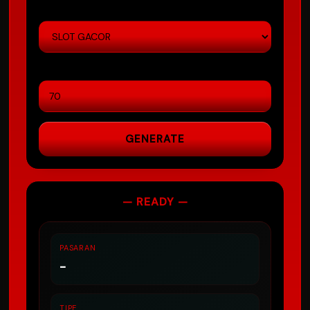
TIPE
MIN CONFIDENCE
GENERATE
— READY —
PASARAN
-
TIPE