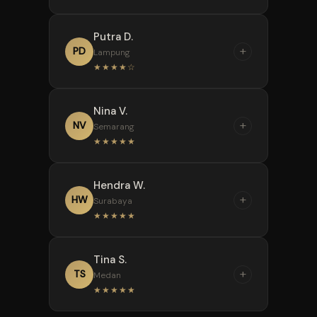
gamenya lengkap banget.
Withdraw saya cair dalam 3
Mulai dari Pragmatic, PG Soft,
“
menit!
Putra D.
sampai Habanero ada semua.
Saya baru kenal LUNA77 dari
+
PD
Lampung
Setiap minggu selalu ada
rekomendasi teman kerja.
★★★★☆
game baru yang bikin saya
Dalam 1 bulan, saya sudah
nggak bosan.
merasakan kemenangan yang
“
Nina V.
cukup besar. Sistem
Kalau soal pelayanan,
+
NV
Semarang
keamanannya juga bikin
LUNA77 juaranya. Customer
★★★★★
tenang karena data pribadi
service-nya nggak pernah
saya tidak pernah bocor.
lama balas chat, bahkan di
“
Hendra W.
tengah malam sekalipun.
LUNA77 adalah satu-
+
HW
Surabaya
Pernah saya kendala deposit,
satunya situs slot yang saya
★★★★★
dibantu selesai dalam 5 menit.
percaya. Bonusnya nggak
pakai syarat rumit, turnover
“
Tina S.
rendah, dan withdraw tanpa
Nggak nyangka bisa dapat
+
TS
Medan
batas maksimal. Saya sudah
jackpot besar di LUNA77 hanya
★★★★★
beberapa kali narik puluhan
dengan modal 50 ribu. Ini situs
juta, semua cair tanpa
benar-benar gacor dan adil.