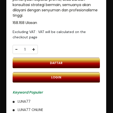
konsultasi strategi bermain, semuanya akan
dilayani dengan senyuman dan profesionalisme
tinggi.
168.168 Ulasan
Excluding VAT : VAT will be calculated on the
checkout page
-
+
DAFTAR
LOGIN
Keyword Populer
LUNA77
LUNA77 ONLINE