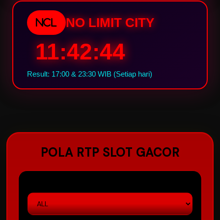
NO LIMIT CITY
NCL
11:42:43
Result: 17:00 & 23:30 WIB (Setiap hari)
POLA RTP SLOT GACOR
PASARAN