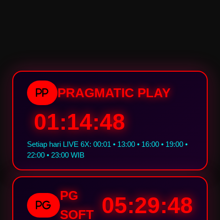
“
potongan.
Saya sudah ajak seluruh
LUNA77 punya sistem anti-
keluarga main di sini, semuanya
lag yang bikin permainan mulus
puas.
walau sinyal pas-pasan. Saya
main dari HP dengan kuota
terbatas, tapi tetap lancar
tanpa buffering. Ini keunggulan
yang jarang dimiliki situs lain.
PRAGMATIC PLAY
PP
01:14:47
Setiap hari LIVE 6X: 00:01 • 13:00 • 16:00 • 19:00 •
22:00 • 23:00 WIB
PG
05:29:47
PG
SOFT