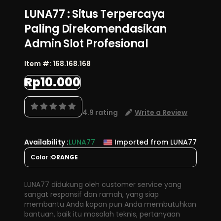
LUNA77 : Situs Terpercaya
Paling Direkomendasikan
Admin Slot Profesional
Item #:
168.168.168
Rp10.000
4.9 rating
Write a Review
Availability :
LUNA77
Imported from LUNA77
Color :
ORANGE
LUNA77 didukung oleh customer service yang
sangat responsif dan ramah, yang siap
membantu Anda kapan pun Anda membutuhkan
bantuan, baik itu masalah teknis, pertanyaan