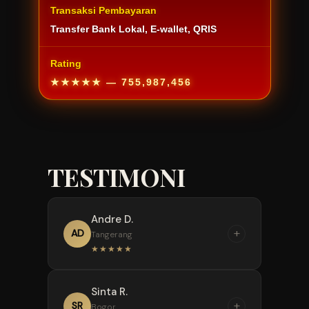
Transaksi Pembayaran
Transfer Bank Lokal, E-wallet, QRIS
Rating
★★★★★
— 755,987,456
TESTIMONI
Andre D.
+
AD
Tangerang
★★★★★
“
Sinta R.
Pengalaman pertama main
+
SR
Bogor