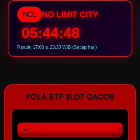
NO LIMIT CITY
NCL
05:44:47
Result: 17:00 & 23:30 WIB (Setiap hari)
POLA RTP SLOT GACOR
PASARAN