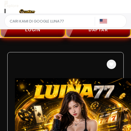
Explore
US
LOGIN
DAFTAR