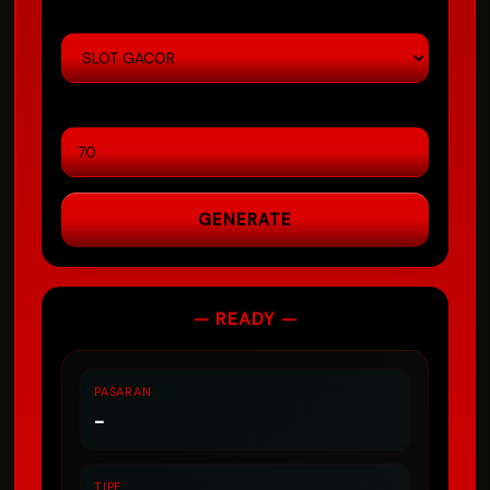
TIPE
MIN CONFIDENCE
GENERATE
— READY —
PASARAN
-
TIPE