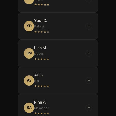
di LUNA77 bikin saya terkejut.
★★★★★
Proses registrasi cuma 2 menit,
langsung dapet bonus
“
Yudi D.
welcome yang bikin modal
Saya sering ganti situs slot
+
YD
Bekasi
awal saya membesar. Dalam
karena kebanyakan tipu-tipu.
★★★★☆
seminggu, saya berhasil narik
Tapi LUNA77 bikin saya betah
untung bersih hampir 2 kali
karena transparansi RTP-nya
“
lipat.
Lina M.
jelas terlihat. Kalah pun tetap
Yang bikin saya kagum dari
+
LM
Depok
dapet cashback mingguan
LUNA77 adalah fitur live RTP-
★★★★★
yang cukup lumayan buat ganti
nya. Saya bisa pantau
rugi.
persentase kemenangan di
“
Ari S.
setiap game secara real-time.
Awalnya ragu karena banyak
+
AS
Bali
Ini sangat membantu saya
situs abal-abal. Tapi setelah
★★★★★
memilih jam dan game yang
melihat langsung kredibilitas
tepat buat bermain.
LUNA77 di forum-forum
“
Rina A.
komunitas, saya mencoba
Saya suka bermain di
+
RA
Makassar
daftar. Ternyata semua
LUNA77 karena pilihan provider
★★★★★
testimoni itu benar adanya.