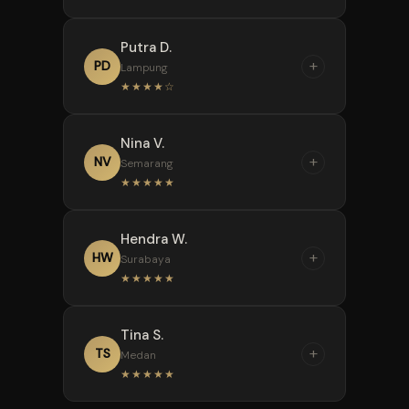
gamenya lengkap banget.
Withdraw saya cair dalam 3
Mulai dari Pragmatic, PG Soft,
“
menit!
Putra D.
sampai Habanero ada semua.
Saya baru kenal LUNA77 dari
+
PD
Lampung
Setiap minggu selalu ada
rekomendasi teman kerja.
★★★★☆
game baru yang bikin saya
Dalam 1 bulan, saya sudah
nggak bosan.
merasakan kemenangan yang
“
Nina V.
cukup besar. Sistem
Kalau soal pelayanan,
+
NV
Semarang
keamanannya juga bikin
LUNA77 juaranya. Customer
★★★★★
tenang karena data pribadi
service-nya nggak pernah
saya tidak pernah bocor.
lama balas chat, bahkan di
“
Hendra W.
tengah malam sekalipun.
LUNA77 adalah satu-
+
HW
Surabaya
Pernah saya kendala deposit,
satunya situs slot yang saya
★★★★★
dibantu selesai dalam 5 menit.
percaya. Bonusnya nggak
pakai syarat rumit, turnover
“
Tina S.
rendah, dan withdraw tanpa
Nggak nyangka bisa dapat
+
TS
Medan
batas maksimal. Saya sudah
jackpot besar di LUNA77 hanya
★★★★★
beberapa kali narik puluhan
dengan modal 50 ribu. Ini situs
juta, semua cair tanpa
benar-benar gacor dan adil.