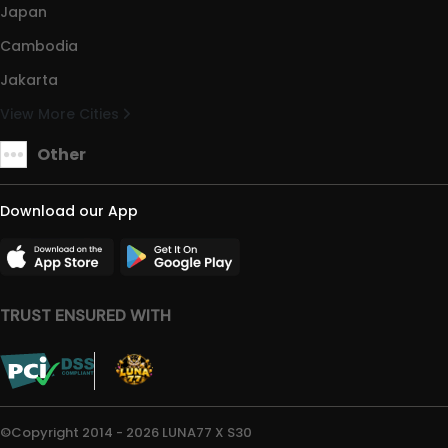
Japan
Cambodia
Jakarta
View More Cities
Other
Download our App
TRUST ENSURED WITH
©Copyright 2014 - 2026 LUNA77 X S30