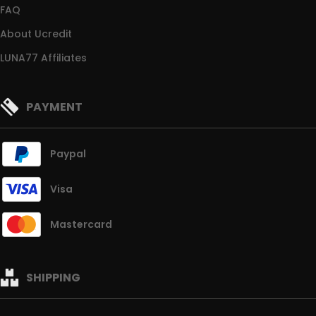
FAQ
About Ucredit
LUNA77 Affiliates
PAYMENT
Paypal
Visa
Mastercard
SHIPPING