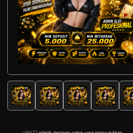
LUNA77
adalah destinasi online yang menyuguhkan