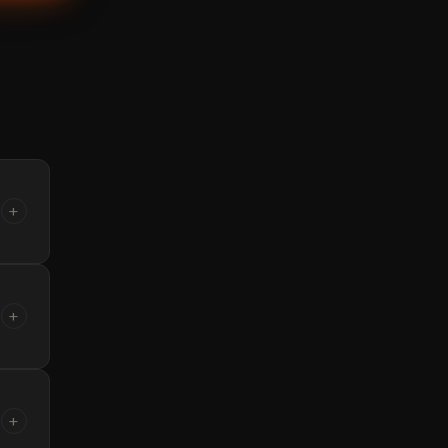
+
77
+
cuma
ome
.
+
in