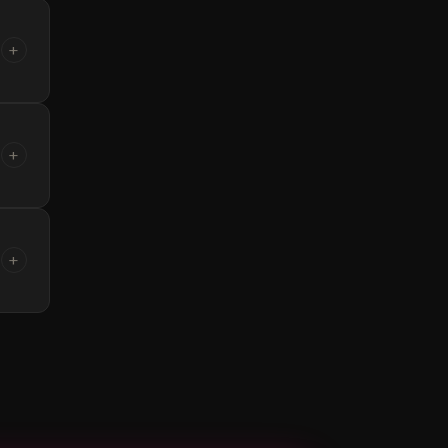
ga
nya.
+
lam
t,
lot
+
an
,
+
 50
il.
 di
g
s-
ta