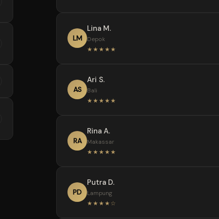
saya betah karena transparansi RTP-n
jelas terlihat. Kalah pun tetap dapet
“
Lina M.
cashback mingguan yang cukup luma
Yang bikin saya kagum dari LUNA77
LM
Depok
buat ganti rugi.
adalah fitur live RTP-nya. Saya bisa
★★★★★
pantau persentase kemenangan di se
game secara real-time. Ini sangat
“
Ari S.
membantu saya memilih jam dan ga
Awalnya ragu karena banyak situs a
AS
Bali
yang tepat buat bermain.
abal. Tapi setelah melihat langsung
★★★★★
kredibilitas LUNA77 di forum-forum
komunitas, saya mencoba daftar.
“
Rina A.
Ternyata semua testimoni itu benar
Saya suka bermain di LUNA77 kare
RA
Makassar
adanya. Withdraw saya cair dalam 3
pilihan provider gamenya lengkap
★★★★★
menit!
banget. Mulai dari Pragmatic, PG Soft,
sampai Habanero ada semua. Setiap
“
Putra D.
minggu selalu ada game baru yang bik
Saya baru kenal LUNA77 dari
PD
Lampung
saya nggak bosan.
rekomendasi teman kerja. Dalam 1 bul
★★★★☆
saya sudah merasakan kemenangan 