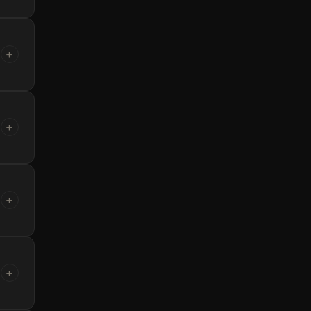
ya
yan
+
tiap
me
bal-
+
na
+
in
+
an,
yang