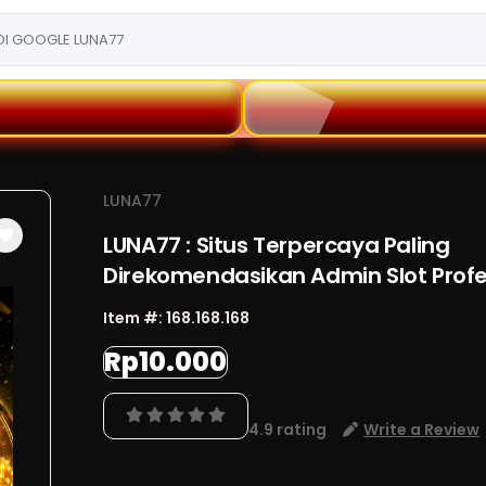
LUNA77
LUNA77 : Situs Terpercaya Paling
Direkomendasikan Admin Slot Profe
Item #:
168.168.168
Rp10.000
4.9 rating
Write a Review