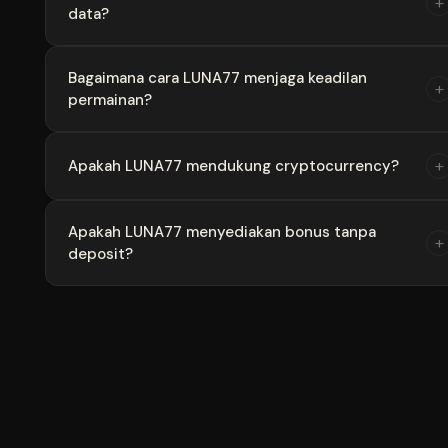
+
data?
firewall canggih untuk melindungi semua data dan
transaksi member.
Tidak pernah. LUNA77 memiliki reputasi keamanan yang
Bagaimana cara LUNA77 menjaga keadilan
+
permainan?
sangat baik dan tidak pernah terjadi kebocoran data
sepanjang operasionalnya.
LUNA77 menggunakan sistem RNG bersertifikat yang
+
Apakah LUNA77 mendukung cryptocurrency?
diaudit secara rutin oleh lembaga independen untuk
memastikan keadilan.
Saat ini LUNA77 belum mendukung cryptocurrency,
Apakah LUNA77 menyediakan bonus tanpa
+
deposit?
tetapi mendukung berbagai metode pembayaran
konvensional.
LUNA77 sesekali mengadakan promo tanpa deposit,
tetapi biasanya bonus diberikan setelah deposit
pertama.