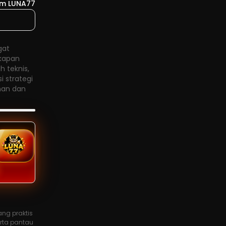
om LUNA77
gat
 kapan
 teknis,
 strategi
man dan
ng praktis
erta pantau