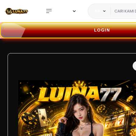
Explore
All
LOGIN