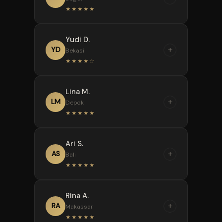
di LUNA77 bikin saya terkejut.
★★★★★
Proses registrasi cuma 2 menit,
langsung dapet bonus
“
Yudi D.
welcome yang bikin modal
Saya sering ganti situs slot
+
YD
Bekasi
awal saya membesar. Dalam
karena kebanyakan tipu-tipu.
★★★★☆
seminggu, saya berhasil narik
Tapi LUNA77 bikin saya betah
untung bersih hampir 2 kali
karena transparansi RTP-nya
“
lipat.
Lina M.
jelas terlihat. Kalah pun tetap
Yang bikin saya kagum dari
+
LM
Depok
dapet cashback mingguan
LUNA77 adalah fitur live RTP-
★★★★★
yang cukup lumayan buat ganti
nya. Saya bisa pantau
rugi.
persentase kemenangan di
“
Ari S.
setiap game secara real-time.
Awalnya ragu karena banyak
+
AS
Bali
Ini sangat membantu saya
situs abal-abal. Tapi setelah
★★★★★
memilih jam dan game yang
melihat langsung kredibilitas
tepat buat bermain.
LUNA77 di forum-forum
“
Rina A.
komunitas, saya mencoba
Saya suka bermain di
+
RA
Makassar
daftar. Ternyata semua
LUNA77 karena pilihan provider
★★★★★
testimoni itu benar adanya.