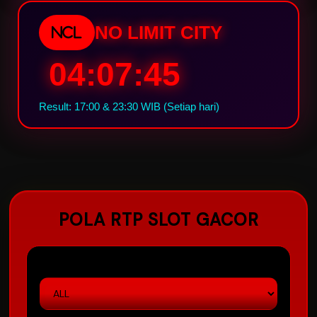
NO LIMIT CITY
NCL
04:07:44
Result: 17:00 & 23:30 WIB (Setiap hari)
POLA RTP SLOT GACOR
PASARAN