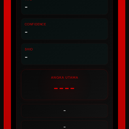
-
CONFIDENCE
-
SHIO
-
ANGKA UTAMA
----
-
-