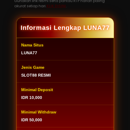
Gunakan link resmi serta pantau RTP harian paling
akurat setiap hari.
KLIK DISINI
.
Informasi Lengkap LUNA77
Nama Situs
LUNA77
Jenis Game
SLOT88 RESMI
Minimal Deposit
IDR 10,000
Minimal Withdraw
IDR 50,000