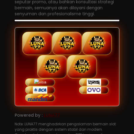
seputar promo, atau bahkan konsultasi strategi
bermain, semuanya akan dilayani dengan
senyuman dan profesionalisme tinggi.
Powered by :
LUNA77
Note: LUNA77 menghadirkan pengalaman bermain slot
yang praktis dengan sistem stabil dan modern.