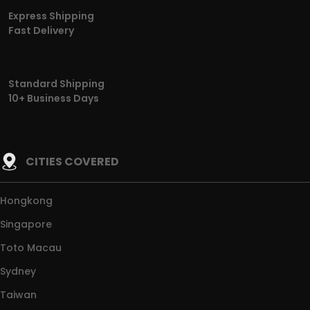
Express Shipping
Fast Delivery
Standard Shipping
10+ Business Days
CITIES COVERED
Hongkong
Singapore
Toto Macau
Sydney
Taiwan