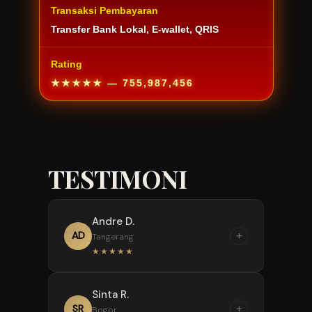
Transaksi Pembayaran
Transfer Bank Lokal, E-wallet, QRIS
Rating
★★★★★
— 755,987,456
TESTIMONI
Andre D.
+
AD
Tangerang
★★★★★
“
Sinta R.
Pengalaman pertama main
+
SR
Bogor