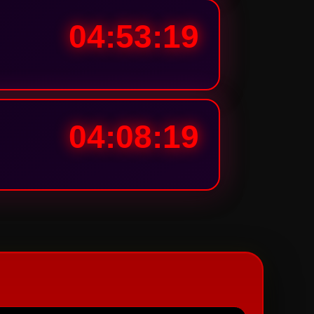
04:53:18
04:08:18