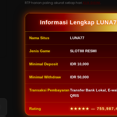
RTP harian paling akurat setiap hari.
KLIK DISINI
.
Informasi Lengkap LUNA7
Nama Situs
LUNA77
Jenis Game
SLOT88 RESMI
Minimal Deposit
IDR 10,000
Minimal Withdraw
IDR 50,000
Transaksi Pembayaran
Transfer Bank Lokal, E-wal
QRIS
Rating
★★★★★
— 755,987,