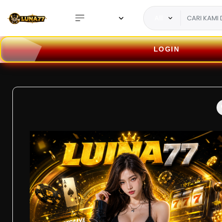
Explore
All
LOGIN