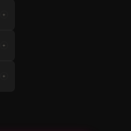
ga
nya.
+
lam
t,
lot
+
an
,
+
 50
il.
 di
g
s-
ta