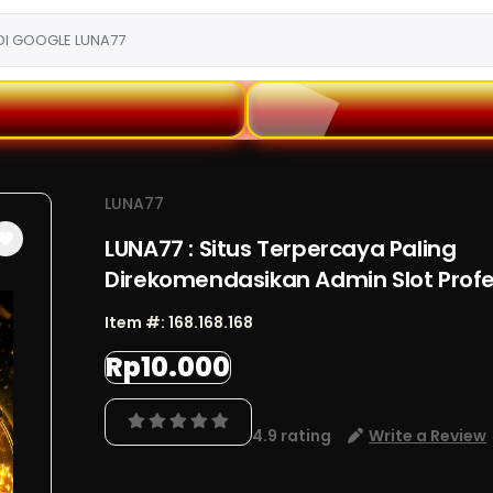
LUNA77
LUNA77 : Situs Terpercaya Paling
Direkomendasikan Admin Slot Profe
Item #:
168.168.168
Rp10.000
4.9 rating
Write a Review