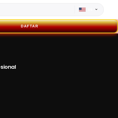
US
DAFTAR
sional