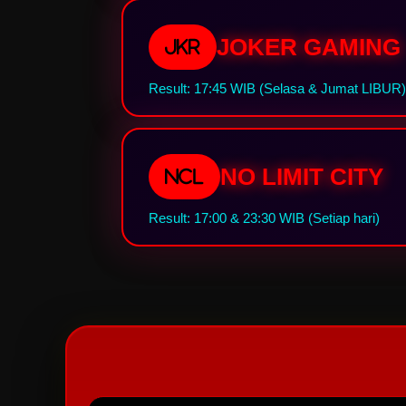
JOKER GAMING
JKR
Result: 17:45 WIB (Selasa & Jumat LIBUR)
NO LIMIT CITY
NCL
Result: 17:00 & 23:30 WIB (Setiap hari)