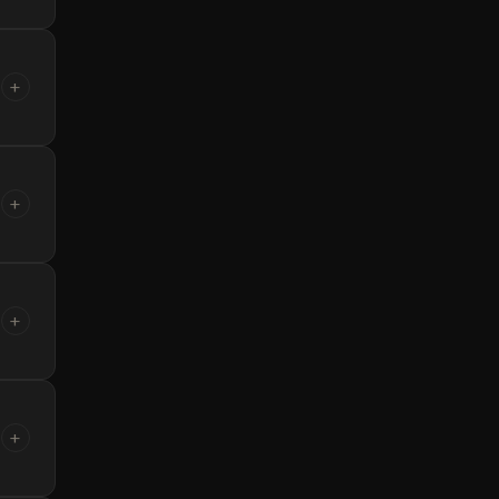
ya
yan
+
tiap
me
bal-
+
na
+
in
+
an,
yang