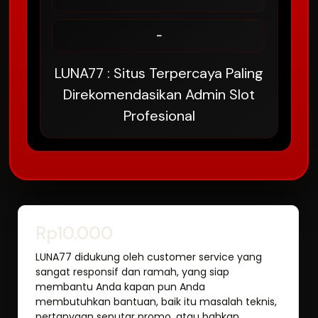
-
LUNA77 : Situs Terpercaya Paling
Direkomendasikan Admin Slot
Profesional
Rp10.000
LUNA77 didukung oleh customer service yang
sangat responsif dan ramah, yang siap
membantu Anda kapan pun Anda
membutuhkan bantuan, baik itu masalah teknis,
pertanyaan seputar promo, atau bahkan