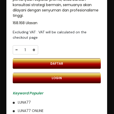
konsultasi strategi bermain, semuanya akan
dilayani dengan senyuman dan profesionalisme
tinggi.
168.168 Ulasan
Excluding VAT : VAT will be calculated on the
checkout page
-
+
DAFTAR
LOGIN
Keyword Populer
LUNA77
LUNA77 ONLINE