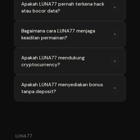
Ya, LUNA77 menggunakan enkripsi SSL 256-bit
Apakah LUNA77 pernah terkena hack
+
atau bocor data?
dan firewall canggih untuk melindungi semua
data dan transaksi member.
Tidak pernah. LUNA77 memiliki reputasi
Bagaimana cara LUNA77 menjaga
+
keadilan permainan?
keamanan yang sangat baik dan tidak pernah
terjadi kebocoran data sepanjang
operasionalnya.
LUNA77 menggunakan sistem RNG
Apakah LUNA77 mendukung
+
cryptocurrency?
bersertifikat yang diaudit secara rutin oleh
lembaga independen untuk memastikan
keadilan.
Saat ini LUNA77 belum mendukung
Apakah LUNA77 menyediakan bonus
+
tanpa deposit?
cryptocurrency, tetapi mendukung berbagai
metode pembayaran konvensional.
LUNA77 sesekali mengadakan promo tanpa
deposit, tetapi biasanya bonus diberikan
setelah deposit pertama.
LUNA77