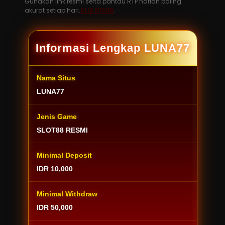
Gunakan link resmi serta pantau RTP harian paling
akurat setiap hari.
KLIK DISINI
.
Informasi Lengkap LUNA77
Nama Situs
LUNA77
Jenis Game
SLOT88 RESMI
Minimal Deposit
IDR 10,000
Minimal Withdraw
IDR 50,000