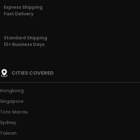
Express Shipping
Fast Delivery
Standard Shipping
10+ Business Days
CITIES COVERED
Hongkong
Singapore
Toto Macau
Sydney
Taiwan