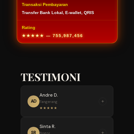
Transaksi Pembayaran
Transfer Bank Lokal, E-wallet, QRIS
Rating
★★★★★
— 755,987,456
TESTIMONI
Andre D.
+
AD
Tangerang
★★★★★
“
Sinta R.
Pengalaman pertama main
+
SR
Bogor