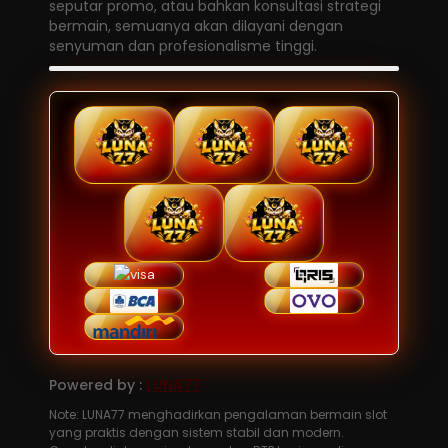
seputar promo, atau bahkan konsultasi strategi
bermain, semuanya akan dilayani dengan
senyuman dan profesionalisme tinggi.
Powered by :
LUNA77
Note: LUNA77 menghadirkan pengalaman bermain slot
yang praktis dengan sistem stabil dan modern.