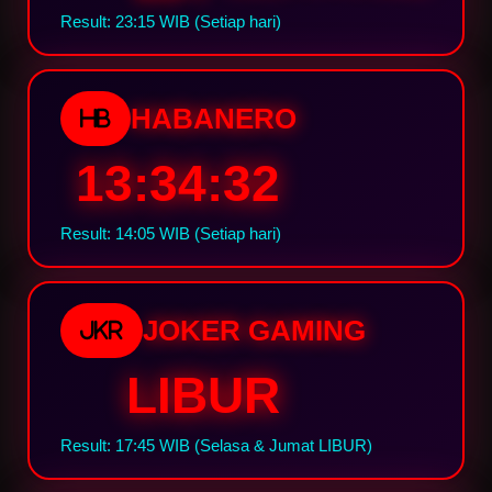
Result: 23:15 WIB (Setiap hari)
HABANERO
HB
13:34:31
Result: 14:05 WIB (Setiap hari)
JOKER GAMING
JKR
LIBUR
Result: 17:45 WIB (Selasa & Jumat LIBUR)