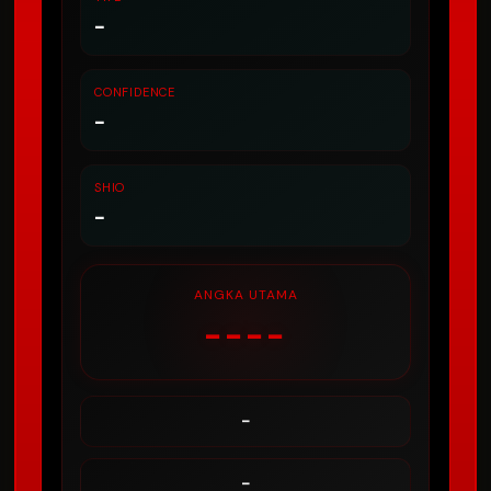
-
CONFIDENCE
-
SHIO
-
ANGKA UTAMA
----
-
-