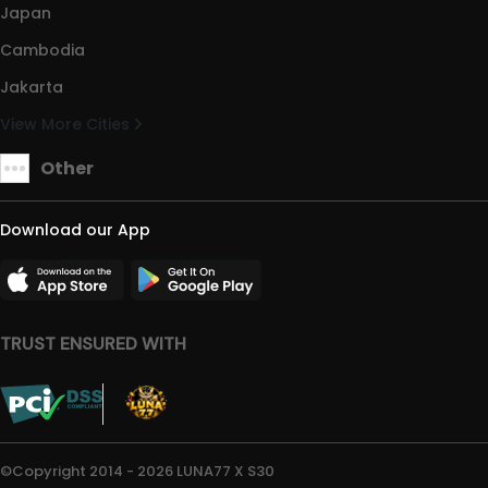
Japan
Cambodia
Jakarta
View More Cities
Other
Download our App
TRUST ENSURED WITH
©Copyright 2014 - 2026 LUNA77 X S30