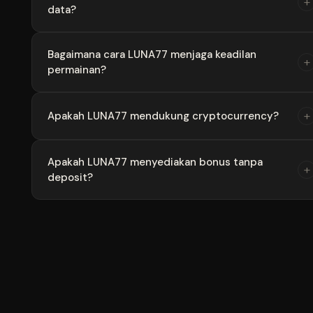
+
data?
firewall canggih untuk melindungi semua data dan
transaksi member.
Tidak pernah. LUNA77 memiliki reputasi keamanan yang
Bagaimana cara LUNA77 menjaga keadilan
+
permainan?
sangat baik dan tidak pernah terjadi kebocoran data
sepanjang operasionalnya.
LUNA77 menggunakan sistem RNG bersertifikat yang
+
Apakah LUNA77 mendukung cryptocurrency?
diaudit secara rutin oleh lembaga independen untuk
memastikan keadilan.
Saat ini LUNA77 belum mendukung cryptocurrency,
Apakah LUNA77 menyediakan bonus tanpa
+
deposit?
tetapi mendukung berbagai metode pembayaran
konvensional.
LUNA77 sesekali mengadakan promo tanpa deposit,
tetapi biasanya bonus diberikan setelah deposit
pertama.