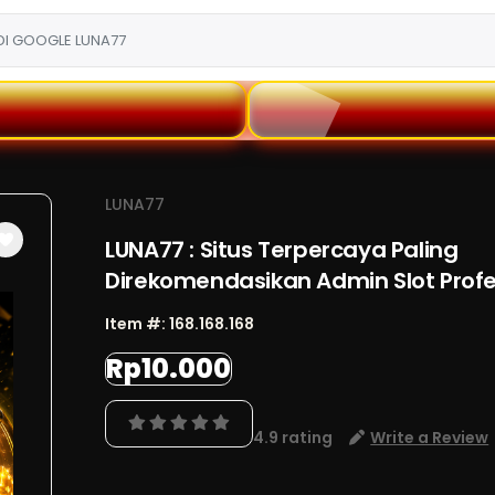
LUNA77
LUNA77 : Situs Terpercaya Paling
Direkomendasikan Admin Slot Profe
Item #:
168.168.168
Rp10.000
4.9 rating
Write a Review