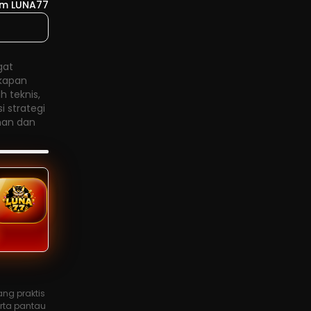
om LUNA77
gat
 kapan
 teknis,
 strategi
man dan
ng praktis
erta pantau