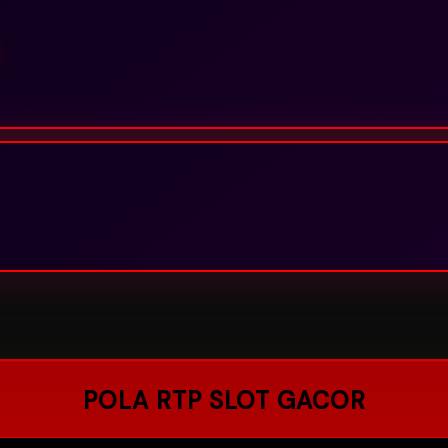
POLA RTP SLOT GACOR