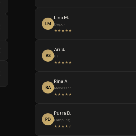
saya betah karena transparansi RTP-n
jelas terlihat. Kalah pun tetap dapet
“
Lina M.
cashback mingguan yang cukup luma
Yang bikin saya kagum dari LUNA77
LM
Depok
buat ganti rugi.
adalah fitur live RTP-nya. Saya bisa
★★★★★
pantau persentase kemenangan di se
game secara real-time. Ini sangat
“
Ari S.
membantu saya memilih jam dan ga
Awalnya ragu karena banyak situs a
AS
Bali
yang tepat buat bermain.
abal. Tapi setelah melihat langsung
★★★★★
kredibilitas LUNA77 di forum-forum
komunitas, saya mencoba daftar.
“
Rina A.
Ternyata semua testimoni itu benar
Saya suka bermain di LUNA77 kare
RA
Makassar
adanya. Withdraw saya cair dalam 3
pilihan provider gamenya lengkap
★★★★★
menit!
banget. Mulai dari Pragmatic, PG Soft,
sampai Habanero ada semua. Setiap
“
Putra D.
minggu selalu ada game baru yang bik
Saya baru kenal LUNA77 dari
PD
Lampung
saya nggak bosan.
rekomendasi teman kerja. Dalam 1 bul
★★★★☆
saya sudah merasakan kemenangan 