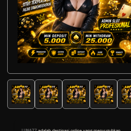
LUNA77
adalah destinasi online yang menyuguhkan