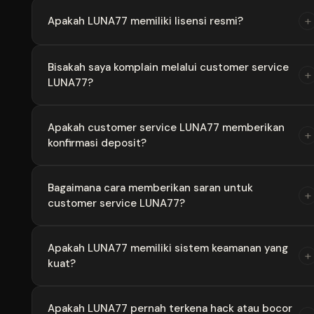
LUNA77 adalah situs slot online terpercaya yang telah
+
Apakah LUNA77 memiliki lisensi resmi?
beroperasi bertahun-tahun dan direkomendasikan oleh
para admin slot profesional karena konsistensi
Ya, LUNA77 memiliki lisensi resmi dari lembaga perjudian
Bisakah saya komplain melalui customer service
kemenangan dan pelayanan terbaiknya.
+
LUNA77?
internasional dan diawasi secara ketat untuk memastika
semua permainan berjalan adil dan transparan.
Tentu, LUNA77 sangat terbuka terhadap kritik dan saran,
Apakah customer service LUNA77 memberikan
+
konfirmasi deposit?
dan akan menangani setiap komplain dengan serius dan
profesional.
Ya, customer service LUNA77 siap mengkonfirmasi
Bagaimana cara memberikan saran untuk
+
customer service LUNA77?
deposit Anda jika belum masuk secara otomatis.
Anda bisa memberikan saran melalui formulir di situs ata
Apakah LUNA77 memiliki sistem keamanan yang
+
kuat?
langsung melalui live chat, dan semua saran akan
dihargai.
Ya, LUNA77 menggunakan enkripsi SSL 256-bit dan
Apakah LUNA77 pernah terkena hack atau bocor