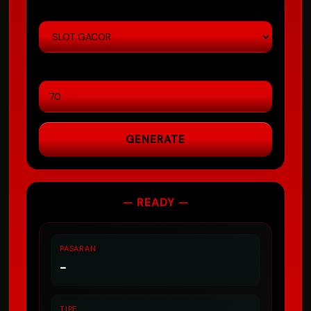
TIPE
MIN CONFIDENCE
GENERATE
— READY —
PASARAN
-
TIPE