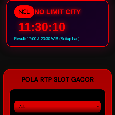
NO LIMIT CITY
NCL
11:30:09
Result: 17:00 & 23:30 WIB (Setiap hari)
POLA RTP SLOT GACOR
PASARAN