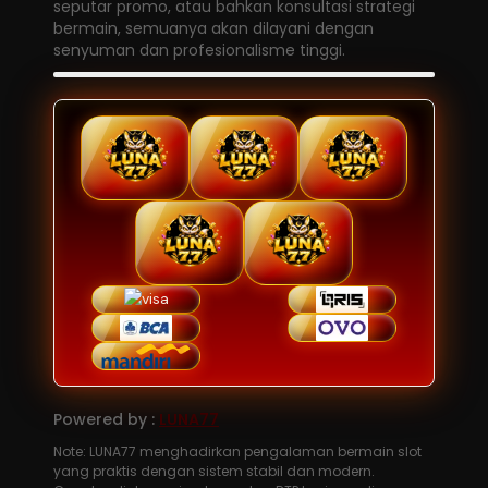
seputar promo, atau bahkan konsultasi strategi
bermain, semuanya akan dilayani dengan
senyuman dan profesionalisme tinggi.
Powered by :
LUNA77
Note: LUNA77 menghadirkan pengalaman bermain slot
yang praktis dengan sistem stabil dan modern.