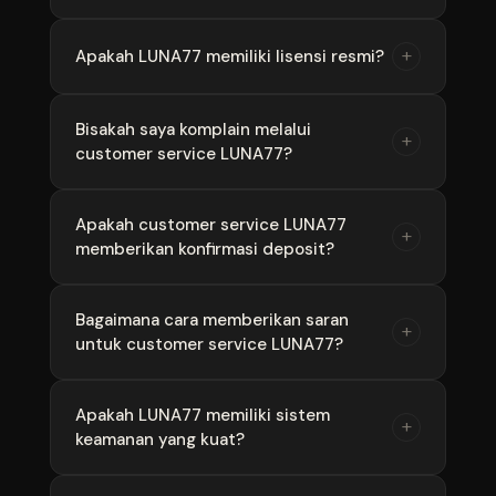
LUNA77 adalah situs slot online terpercaya
+
Apakah LUNA77 memiliki lisensi resmi?
yang telah beroperasi bertahun-tahun dan
direkomendasikan oleh para admin slot
Ya, LUNA77 memiliki lisensi resmi dari lembaga
Bisakah saya komplain melalui
profesional karena konsistensi kemenangan
+
customer service LUNA77?
perjudian internasional dan diawasi secara
dan pelayanan terbaiknya.
ketat untuk memastikan semua permainan
berjalan adil dan transparan.
Tentu, LUNA77 sangat terbuka terhadap kritik
Apakah customer service LUNA77
+
memberikan konfirmasi deposit?
dan saran, dan akan menangani setiap
komplain dengan serius dan profesional.
Ya, customer service LUNA77 siap
Bagaimana cara memberikan saran
+
untuk customer service LUNA77?
mengkonfirmasi deposit Anda jika belum
masuk secara otomatis.
Anda bisa memberikan saran melalui formulir
Apakah LUNA77 memiliki sistem
+
keamanan yang kuat?
di situs atau langsung melalui live chat, dan
semua saran akan dihargai.