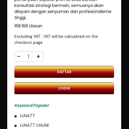
konsultasi strategi bermain, semuanya akan
dilayani dengan senyuman dan profesionalisme
tinggi.
168.168 Ulasan
Excluding VAT : VAT will be calculated on the
checkout page
-
+
DAFTAR
LOGIN
Keyword Populer
LUNA77
LUNA77 ONLINE