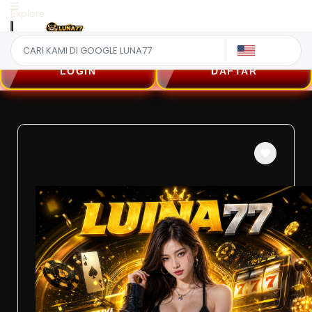
Explore
US
LOGIN
DAFTAR