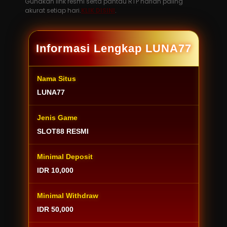
Gunakan link resmi serta pantau RTP harian paling
akurat setiap hari.
KLIK DISINI
.
Informasi Lengkap LUNA77
Nama Situs
LUNA77
Jenis Game
SLOT88 RESMI
Minimal Deposit
IDR 10,000
Minimal Withdraw
IDR 50,000