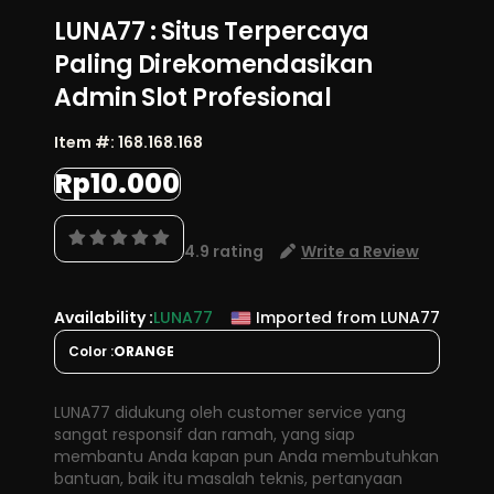
LUNA77 : Situs Terpercaya
Paling Direkomendasikan
Admin Slot Profesional
Item #:
168.168.168
Rp10.000
4.9 rating
Write a Review
Availability :
LUNA77
Imported from LUNA77
Color :
ORANGE
LUNA77 didukung oleh customer service yang
sangat responsif dan ramah, yang siap
membantu Anda kapan pun Anda membutuhkan
bantuan, baik itu masalah teknis, pertanyaan