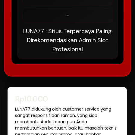
-
LUNA77 : Situs Terpercaya Paling
Direkomendasikan Admin Slot
Profesional
Rp10.000
LUNA77 didukung oleh customer service yang
sangat responsif dan ramah, yang siap
membantu Anda kapan pun Anda
membutuhkan bantuan, baik itu masalah teknis,
pertanyaan seputar promo, atau bahkan