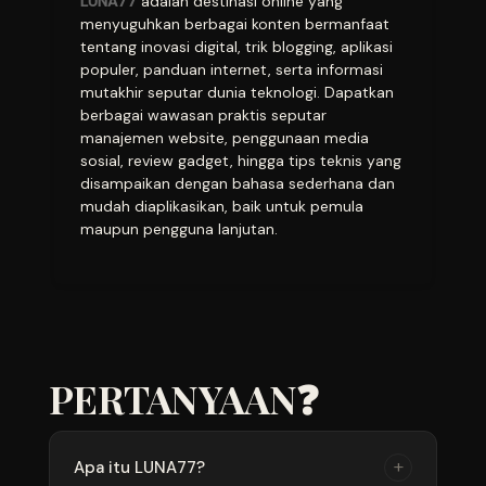
LUNA77
adalah destinasi online yang
menyuguhkan berbagai konten bermanfaat
tentang inovasi digital, trik blogging, aplikasi
populer, panduan internet, serta informasi
mutakhir seputar dunia teknologi. Dapatkan
berbagai wawasan praktis seputar
manajemen website, penggunaan media
sosial, review gadget, hingga tips teknis yang
disampaikan dengan bahasa sederhana dan
mudah diaplikasikan, baik untuk pemula
maupun pengguna lanjutan.
PERTANYAAN❓
+
Apa itu LUNA77?